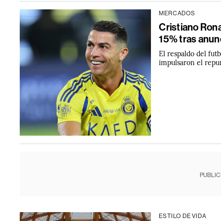
MERCADOS
Cristiano Rona
15% tras anunc
El respaldo del fut
impulsaron el repun
PUBLIC
ESTILO DE VIDA