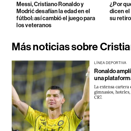
Messi, Cristiano Ronaldo y
¿Por qué
Modrić desafían la edad en el
dicen el
fútbol: así cambió el juego para
su retir
los veteranos
Más noticias sobre Cristi
LÍNEA DEPORTIVA
Ronaldo amplí
una plataform
La extensa cartera 
gimnasios, hoteles
CR7.