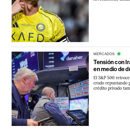
MERCADOS
Tensión con Ir
en medio de du
El S&P 500 retroce
crudo repuntando p
crédito privado tam