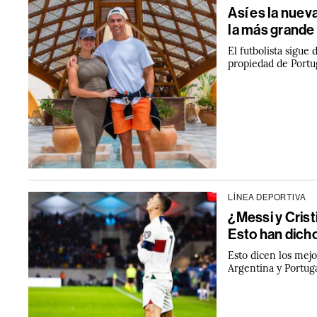
Así es la nuev
la más grande
El futbolista sigue 
propiedad de Portu
LÍNEA DEPORTIVA
¿Messi y Cris
Esto han dicho
Esto dicen los mejor
Argentina y Portug