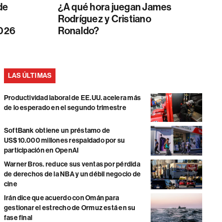
de
¿A qué hora juegan James
Rodríguez y Cristiano
2026
Ronaldo?
LAS ÚLTIMAS
Productividad laboral de EE.UU. acelera más
de lo esperado en el segundo trimestre
SoftBank obtiene un préstamo de
US$10.000 millones respaldado por su
participación en OpenAI
Warner Bros. reduce sus ventas por pérdida
de derechos de la NBA y un débil negocio de
cine
Irán dice que acuerdo con Omán para
gestionar el estrecho de Ormuz está en su
fase final