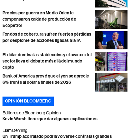
Precios por guerra en Medio Oriente
compensaron caída de producción de
Ecopetrol
Fondos de cobertura sufren fuertes pérdidas
por desplome de acciones ligadas a la IA
El dólar domina las stablecoins y el avance del
sector lleva el debate más allá del mundo
cripto
Bank of America prevé que el yen se aprecie
6% frente al dólar a finales de 2026
OPINIÓN BLOOMBERG
Editores de Bloomberg Opinion
Kevin Warsh tiene que dar algunas explicaciones
Liam Denning
Un Trump acorralado podría volverse contra las grandes