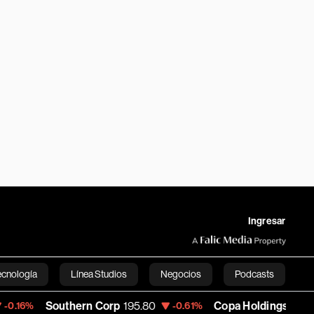
Ingresar
ecnología
Línea Studios
Negocios
Podcasts
uthern Corp
195.80
Copa Holdings
144.01
-0.61%
-4.49%
English