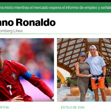
ntras el mercado espera el informe de empleo y señales sobre Irán
iano Ronaldo
loomberg Línea
ORTIVA
ESTILO DE VIDA