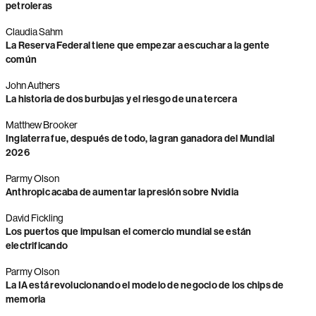
petroleras
Claudia Sahm
La Reserva Federal tiene que empezar a escuchar a la gente
común
John Authers
La historia de dos burbujas y el riesgo de una tercera
Matthew Brooker
Inglaterra fue, después de todo, la gran ganadora del Mundial
2026
Parmy Olson
Anthropic acaba de aumentar la presión sobre Nvidia
David Fickling
Los puertos que impulsan el comercio mundial se están
electrificando
Parmy Olson
La IA está revolucionando el modelo de negocio de los chips de
memoria