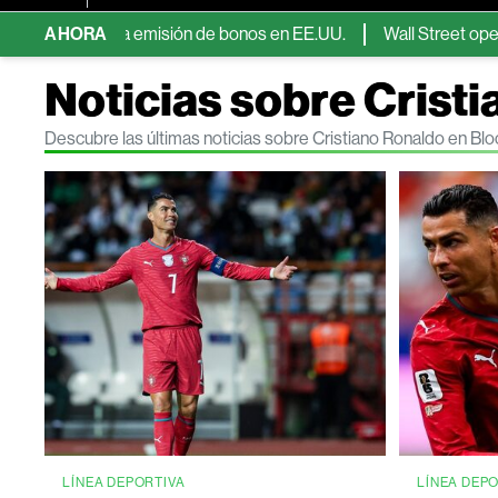
n una emisión de bonos en EE.UU.
AHORA
Wall Street opera mixto mie
Noticias sobre Crist
Descubre las últimas noticias sobre Cristiano Ronaldo en B
LÍNEA DEPORTIVA
LÍNEA DEP