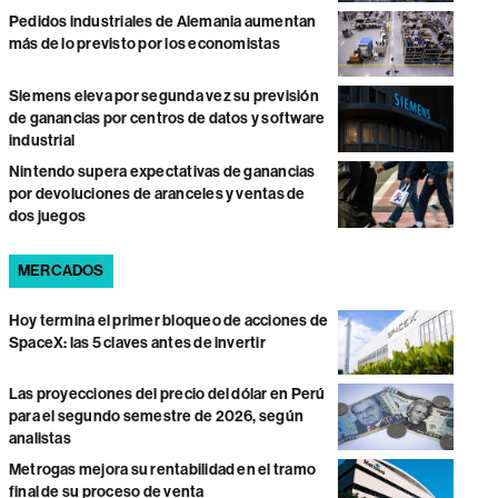
Pedidos industriales de Alemania aumentan
más de lo previsto por los economistas
Siemens eleva por segunda vez su previsión
de ganancias por centros de datos y software
industrial
Nintendo supera expectativas de ganancias
por devoluciones de aranceles y ventas de
dos juegos
MERCADOS
Hoy termina el primer bloqueo de acciones de
SpaceX: las 5 claves antes de invertir
Las proyecciones del precio del dólar en Perú
para el segundo semestre de 2026, según
analistas
Metrogas mejora su rentabilidad en el tramo
final de su proceso de venta