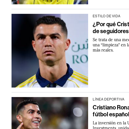
ESTILO DE VIDA
¿Por qué Cris
de seguidores
Se trata de una me
una “limpieza” en l
más reales.
LÍNEA DEPORTIVA
Cristiano Rona
fútbol españo
La inversión en la 
Investments, unida