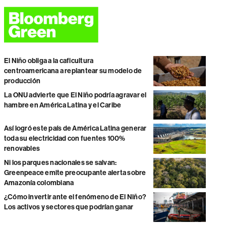
El Niño obliga a la caficultura
centroamericana a replantear su modelo de
producción
La ONU advierte que El Niño podría agravar el
hambre en América Latina y el Caribe
Así logró este país de América Latina generar
toda su electricidad con fuentes 100%
renovables
Ni los parques nacionales se salvan:
Greenpeace emite preocupante alerta sobre
Amazonía colombiana
¿Cómo invertir ante el fenómeno de El Niño?
Los activos y sectores que podrían ganar