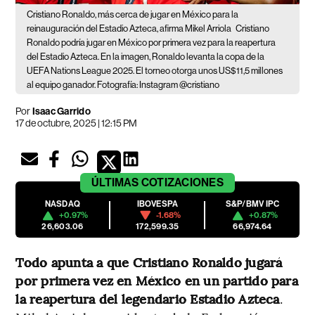
Cristiano Ronaldo, más cerca de jugar en México para la
reinauguración del Estadio Azteca, afirma Mikel Arriola
Cristiano
Ronaldo podría jugar en México por primera vez para la reapertura
del Estadio Azteca. En la imagen, Ronaldo levanta la copa de la
UEFA Nations League 2025. El torneo otorga unos US$11,5 millones
al equipo ganador. Fotografía: Instagram @cristiano
Por
Isaac Garrido
17 de octubre, 2025 | 12:15 PM
ÚLTIMAS
COTIZACIONES
NASDAQ
IBOVESPA
S&P/BMV IPC
+0.97%
-1.68%
+0.87%
26,603.06
172,599.35
66,974.64
Todo apunta a que Cristiano Ronaldo jugará
por primera vez en México en un partido para
la reapertura del legendario Estadio Azteca
.