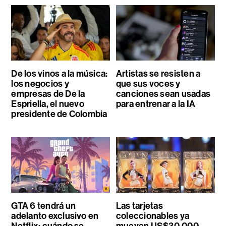
De los vinos a la música:
Artistas se resisten a
los negocios y
que sus voces y
empresas de De la
canciones sean usadas
Espriella, el nuevo
para entrenar a la IA
presidente de Colombia
GTA 6 tendrá un
Las tarjetas
adelanto exclusivo en
coleccionables ya
Netflix: cuándo se
mueven US$30.000