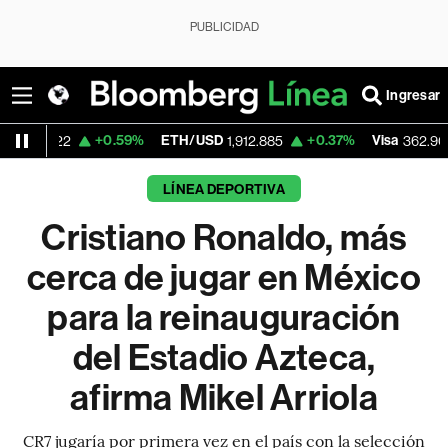
PUBLICIDAD
Ingresar
+0.59%
ETH/USD
+0.37%
Visa
-2.04%
1,912.885
362.90
LÍNEA DEPORTIVA
Cristiano Ronaldo, más
cerca de jugar en México
para la reinauguración
del Estadio Azteca,
afirma Mikel Arriola
CR7 jugaría por primera vez en el país con la selección