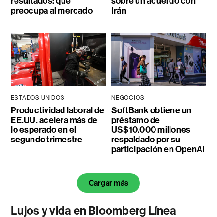
resultados: qué
sobre un acuerdo con
preocupa al mercado
Irán
ESTADOS UNIDOS
NEGOCIOS
Productividad laboral de
SoftBank obtiene un
EE.UU. acelera más de
préstamo de
lo esperado en el
US$10.000 millones
segundo trimestre
respaldado por su
participación en OpenAI
Cargar más
Lujos y vida en Bloomberg Línea