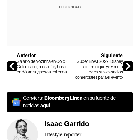
PUBLICIDAD
Anterior
Siguiente
Salario de Vozinha en Colo-
Super Bowl 2027: Disney
Colo al año, mes, día y hora
confirma que ya vendió
en dólares y pesos chilenos
todos sus espacios
comerciales para el evento
Convierta
Bloomberg Línea
en su fuente de
noticias
aquí
Isaac Garrido
Lifestyle reporter