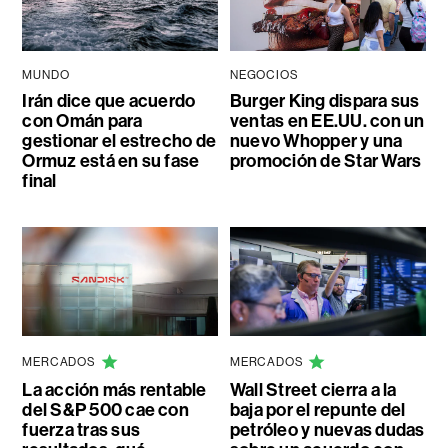
MUNDO
NEGOCIOS
Irán dice que acuerdo
Burger King dispara sus
con Omán para
ventas en EE.UU. con un
gestionar el estrecho de
nuevo Whopper y una
Ormuz está en su fase
promoción de Star Wars
final
MERCADOS
MERCADOS
La acción más rentable
Wall Street cierra a la
del S&P 500 cae con
baja por el repunte del
fuerza tras sus
petróleo y nuevas dudas