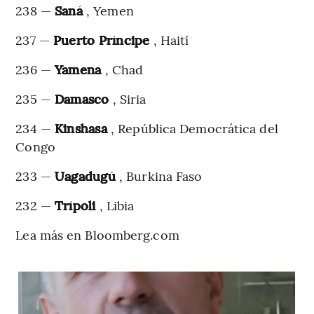
238 —
Saná
, Yemen
237 —
Puerto Príncipe
, Haití
236 —
Yamena
, Chad
235 —
Damasco
, Siria
234 —
Kinshasa
, República Democrática del
Congo
233 —
Uagadugú
, Burkina Faso
232 —
Trípoli
, Libia
Lea más en Bloomberg.com