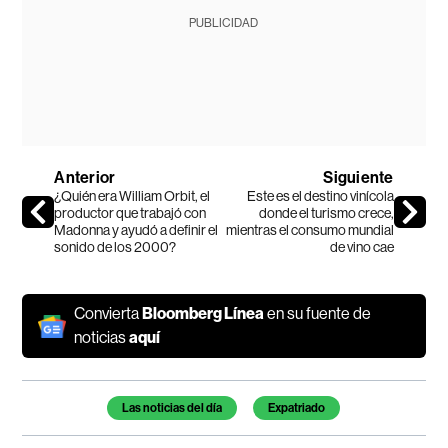
PUBLICIDAD
Anterior
Siguiente
¿Quién era William Orbit, el
Este es el destino vinícola
productor que trabajó con
donde el turismo crece,
Madonna y ayudó a definir el
mientras el consumo mundial
sonido de los 2000?
de vino cae
Convierta
Bloomberg Línea
en su fuente de
noticias
aquí
Temas de este artículo
Las noticias del día
Expatriado