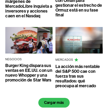
con Omán para
márgenes de
gestionar el estrecho de
MercadoLibre inquieta a
Ormuz está en su fase
inversores y acciones
final
caen en el Nasdaq
NEGOCIOS
MERCADOS
Burger King dispara sus
La acción más rentable
ventas en EE.UU. con un
del S&P 500 cae con
nuevo Whopper y una
fuerza tras sus
promoción de Star Wars
resultados: qué
preocupa al mercado
Cargar más