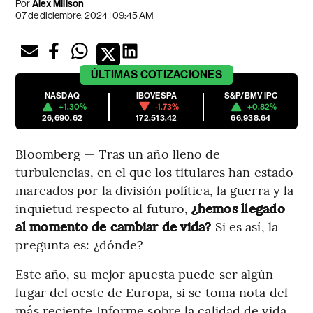
Por
Alex Millson
07 de diciembre, 2024 | 09:45 AM
ÚLTIMAS
COTIZACIONES
NASDAQ
IBOVESPA
S&P/BMV IPC
+1.30%
-1.73%
+0.82%
26,690.62
172,513.42
66,938.64
Bloomberg — Tras un año lleno de
turbulencias, en el que los titulares han estado
marcados por la división política, la guerra y la
inquietud respecto al futuro,
¿hemos llegado
al momento de cambiar de vida?
Si es así, la
pregunta es: ¿dónde?
Este año, su mejor apuesta puede ser algún
lugar del oeste de Europa, si se toma nota del
más reciente Informe sobre la calidad de vida