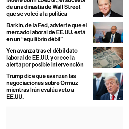
Muere John Loeb Jr., el sucesor
de una dinastía de Wall Street
que se volcó a la política
Barkin, de la Fed, advierte que el
mercado laboral de EE.UU. está
en un “equilibrio débil”
Yen avanza tras el débil dato
laboral de EE.UU. y crece la
alerta por posible intervención
Trump dice que avanzan las
negociaciones sobre Ormuz
mientras Irán evalúa veto a
EE.UU.