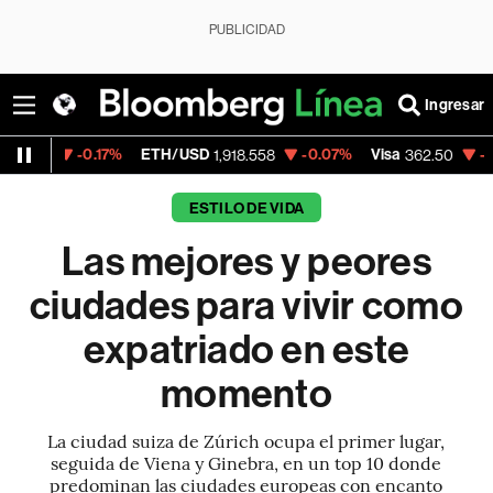
PUBLICIDAD
Ingresar
ETH/USD
-0.07%
Visa
-2.15%
MercadoLi
1,918.558
362.50
ESTILO DE VIDA
Las mejores y peores
ciudades para vivir como
expatriado en este
momento
La ciudad suiza de Zúrich ocupa el primer lugar,
seguida de Viena y Ginebra, en un top 10 donde
predominan las ciudades europeas con encanto