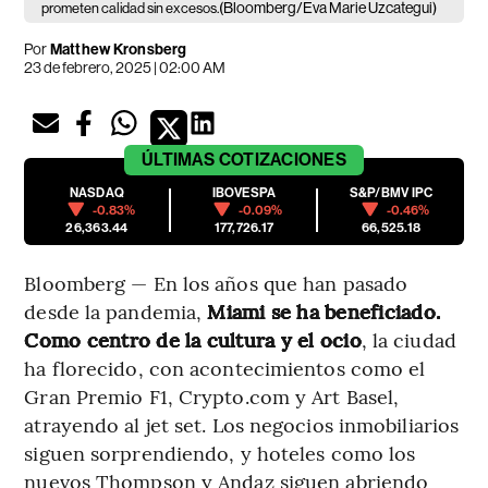
(Bloomberg/Eva Marie Uzcategui)
prometen calidad sin excesos.
Por
Matthew Kronsberg
23 de febrero, 2025 | 02:00 AM
ÚLTIMAS
COTIZACIONES
NASDAQ
IBOVESPA
S&P/BMV IPC
-0.83%
-0.09%
-0.46%
26,363.44
177,726.17
66,525.18
Bloomberg — En los años que han pasado
desde la pandemia,
Miami se ha beneficiado.
Como centro de la cultura y el ocio
, la ciudad
ha florecido, con acontecimientos como el
Gran Premio F1, Crypto.com y Art Basel,
atrayendo al jet set. Los negocios inmobiliarios
siguen sorprendiendo, y hoteles como los
nuevos Thompson y Andaz siguen abriendo