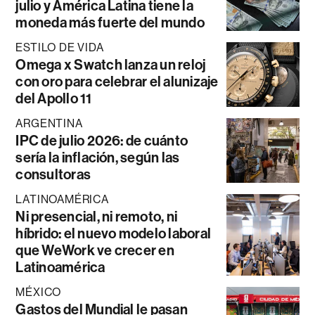
julio y América Latina tiene la
moneda más fuerte del mundo
ESTILO DE VIDA
Omega x Swatch lanza un reloj
con oro para celebrar el alunizaje
del Apollo 11
ARGENTINA
IPC de julio 2026: de cuánto
sería la inflación, según las
consultoras
LATINOAMÉRICA
Ni presencial, ni remoto, ni
híbrido: el nuevo modelo laboral
que WeWork ve crecer en
Latinoamérica
MÉXICO
Gastos del Mundial le pasan