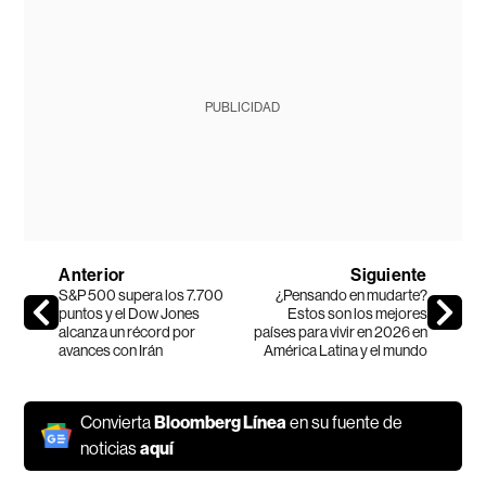
PUBLICIDAD
Anterior
Siguiente
S&P 500 supera los 7.700
¿Pensando en mudarte?
puntos y el Dow Jones
Estos son los mejores
alcanza un récord por
países para vivir en 2026 en
avances con Irán
América Latina y el mundo
Convierta
Bloomberg Línea
en su fuente de
noticias
aquí