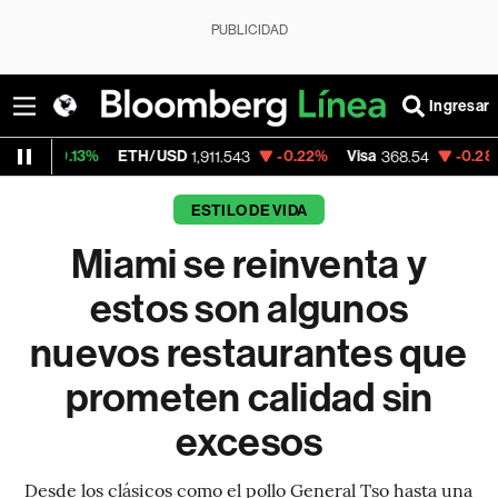
PUBLICIDAD
Ingresar
%
ETH/USD
-0.22%
Visa
-0.28%
MercadoL
1,911.543
368.54
ESTILO DE VIDA
Miami se reinventa y
estos son algunos
nuevos restaurantes que
prometen calidad sin
excesos
Desde los clásicos como el pollo General Tso hasta una