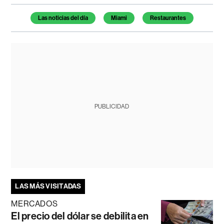
Temas de este artículo
Las noticias del día
Miami
Restaurantes
PUBLICIDAD
LAS MÁS VISITADAS
MERCADOS
El precio del dólar se debilita en