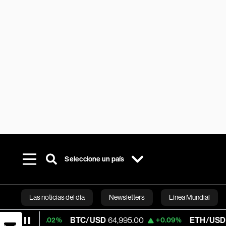
Seleccione un país
Las noticias del día
Newsletters
Línea Mundial
BTC/USD
64,995.00
ETH/USD
1,920.58
+0.02%
+0.09%
Bloomberg 