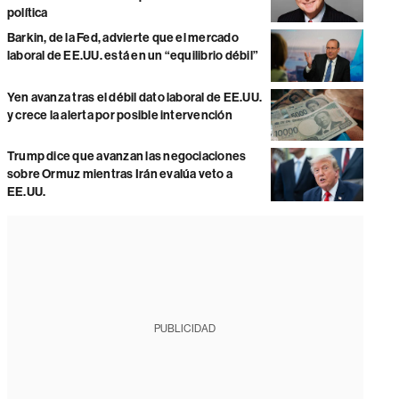
política
Barkin, de la Fed, advierte que el mercado
laboral de EE.UU. está en un “equilibrio débil”
Yen avanza tras el débil dato laboral de EE.UU.
y crece la alerta por posible intervención
Trump dice que avanzan las negociaciones
sobre Ormuz mientras Irán evalúa veto a
EE.UU.
PUBLICIDAD