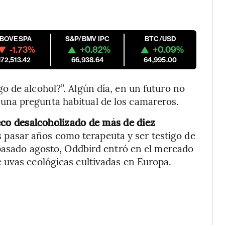
IBOVESPA
S&P/BMV IPC
BTC/USD
-1.73%
+0.82%
+0.09%
172,513.42
66,938.64
64,995.00
 de alcohol?”. Algún día, en un futuro no
 una pregunta habitual de los camareros.
eco desalcoholizado de más de diez
s pasar años como terapeuta y ser testigo de
 pasado agosto, Oddbird entró en el mercado
 uvas ecológicas cultivadas en Europa.