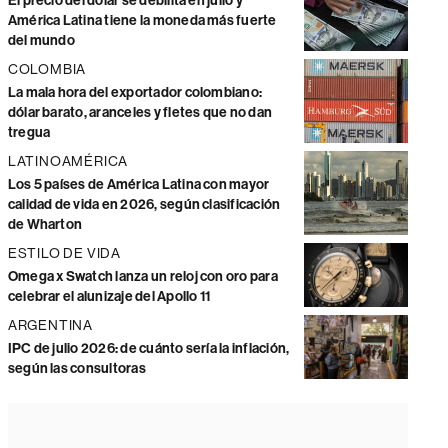
El precio del dólar se debilita en julio y
América Latina tiene la moneda más fuerte
del mundo
COLOMBIA
La mala hora del exportador colombiano:
dólar barato, aranceles y fletes que no dan
tregua
LATINOAMÉRICA
Los 5 países de América Latina con mayor
calidad de vida en 2026, según clasificación
de Wharton
ESTILO DE VIDA
Omega x Swatch lanza un reloj con oro para
celebrar el alunizaje del Apollo 11
ARGENTINA
IPC de julio 2026: de cuánto sería la inflación,
según las consultoras