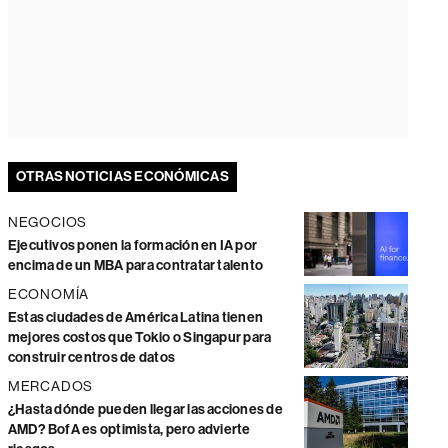
OTRAS NOTICIAS ECONÓMICAS
NEGOCIOS
Ejecutivos ponen la formación en IA por
encima de un MBA para contratar talento
ECONOMÍA
Estas ciudades de América Latina tienen
mejores costos que Tokio o Singapur para
construir centros de datos
MERCADOS
¿Hasta dónde pueden llegar las acciones de
AMD? BofA es optimista, pero advierte