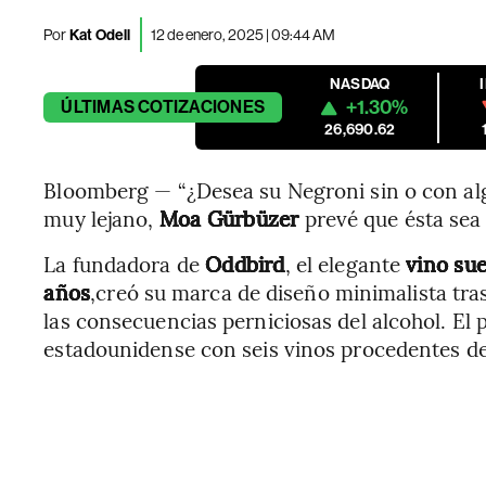
Por
Kat Odell
12 de enero, 2025 | 09:44 AM
NASDAQ
+1.30%
ÚLTIMAS
COTIZACIONES
26,690.62
Bloomberg — “¿Desea su Negroni sin o con algo
muy lejano,
Moa Gürbüzer
prevé que ésta sea
La fundadora de
Oddbird
, el elegante
vino su
años
,creó su marca de diseño minimalista tra
las consecuencias perniciosas del alcohol. El
estadounidense con seis vinos procedentes de