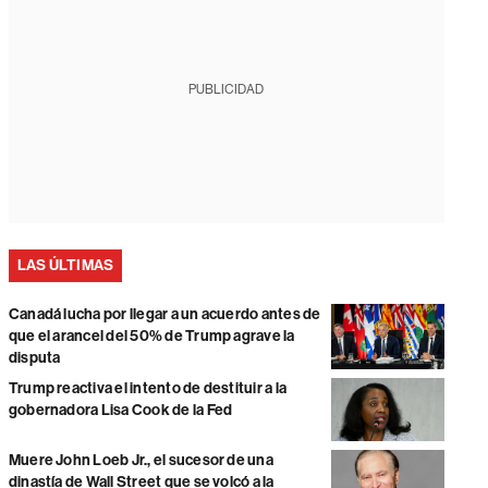
PUBLICIDAD
LAS ÚLTIMAS
Canadá lucha por llegar a un acuerdo antes de
que el arancel del 50% de Trump agrave la
disputa
Trump reactiva el intento de destituir a la
gobernadora Lisa Cook de la Fed
Muere John Loeb Jr., el sucesor de una
dinastía de Wall Street que se volcó a la