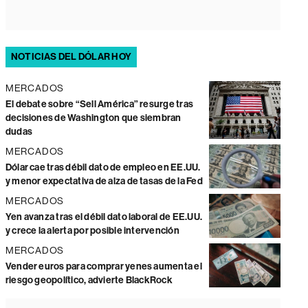
NOTICIAS DEL DÓLAR HOY
MERCADOS
El debate sobre “Sell América” resurge tras
decisiones de Washington que siembran
dudas
MERCADOS
Dólar cae tras débil dato de empleo en EE.UU.
y menor expectativa de alza de tasas de la Fed
MERCADOS
Yen avanza tras el débil dato laboral de EE.UU.
y crece la alerta por posible intervención
MERCADOS
Vender euros para comprar yenes aumenta el
riesgo geopolítico, advierte BlackRock