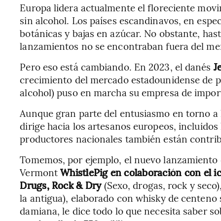
Europa lidera actualmente el floreciente movi
sin alcohol. Los países escandinavos, en espec
botánicas y bajas en azúcar. No obstante, has
lanzamientos no se encontraban fuera del me
Pero eso está cambiando. En 2023, el danés
J
crecimiento del mercado estadounidense de pro
alcohol) puso en marcha su empresa de import
Aunque gran parte del entusiasmo en torno a 
dirige hacia los artesanos europeos, incluidos l
productores nacionales también están contri
Tomemos, por ejemplo, el nuevo lanzamiento de
Vermont
WhistlePig en colaboración con el i
Drugs, Rock & Dry
(Sexo, drogas, rock y seco)
la antigua), elaborado con whisky de centeno 
damiana, le dice todo lo que necesita saber s