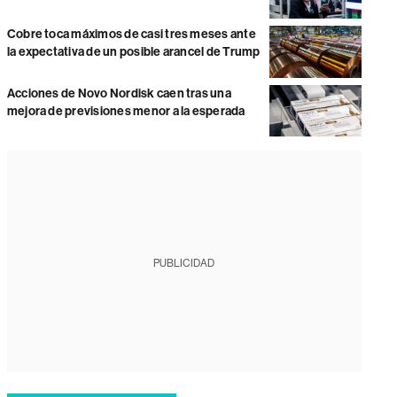
Cobre toca máximos de casi tres meses ante
la expectativa de un posible arancel de Trump
Acciones de Novo Nordisk caen tras una
mejora de previsiones menor a la esperada
PUBLICIDAD