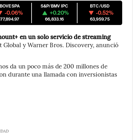
IBOVESPA
S&P/BMV IPC
BTC/USD
-0.06%
+0.20%
-0.52%
177,894.97
66,833.16
63,959.75
unt+ en un solo servicio de streaming
 Global y Warner Bros. Discovery, anunció
 nos da un poco más de 200 millones de
ison durante una llamada con inversionistas
IDAD