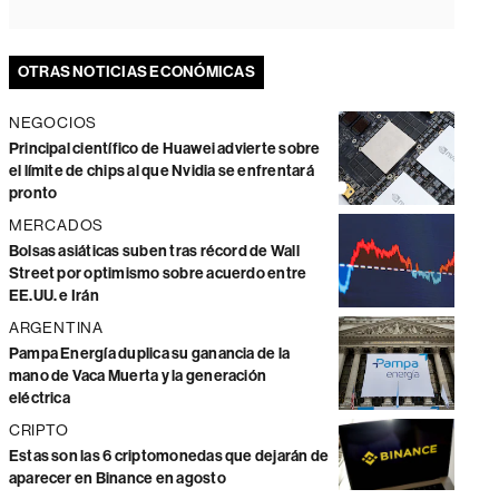
OTRAS NOTICIAS ECONÓMICAS
NEGOCIOS
Principal científico de Huawei advierte sobre
el límite de chips al que Nvidia se enfrentará
pronto
MERCADOS
Bolsas asiáticas suben tras récord de Wall
Street por optimismo sobre acuerdo entre
EE.UU. e Irán
ARGENTINA
Pampa Energía duplica su ganancia de la
mano de Vaca Muerta y la generación
eléctrica
CRIPTO
Estas son las 6 criptomonedas que dejarán de
aparecer en Binance en agosto