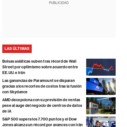
PUBLICIDAD
LAS ÚLTIMAS
Bolsas asiáticas suben tras récord de Wall
Street por optimismo sobre acuerdo entre
EE.UU. e Irán
Las ganancias de Paramount se disparan
gracias a los recortes de costos tras la fusión
con Skydance
AMD decepciona con su previsión de ventas
pese al auge del negocio de centros de datos
de IA
S&P 500 supera los 7.700 puntos y el Dow
Jones alcanza un récord por avances con Irán