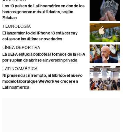
Los 10 países de Latinoamérica en donde los
bancos generan más utilidades, según
Felaban
TECNOLOGÍA
El lanzamiento del iPhone 18 está cerca y
estas son las últimas novedades
LÍNEA DEPORTIVA
La UEFA estudia boicotear torneos de la FIFA
por su plan de abrirse a inversión privada
LATINOAMÉRICA
Ni presencial, ni remoto, ni híbrido: el nuevo
modelo laboral que WeWork ve crecer en
Latinoamérica