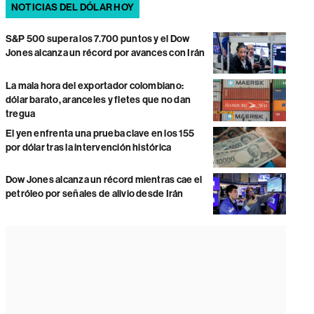
NOTICIAS DEL DÓLAR HOY
S&P 500 supera los 7.700 puntos y el Dow
Jones alcanza un récord por avances con Irán
La mala hora del exportador colombiano:
dólar barato, aranceles y fletes que no dan
tregua
El yen enfrenta una prueba clave en los 155
por dólar tras la intervención histórica
Dow Jones alcanza un récord mientras cae el
petróleo por señales de alivio desde Irán