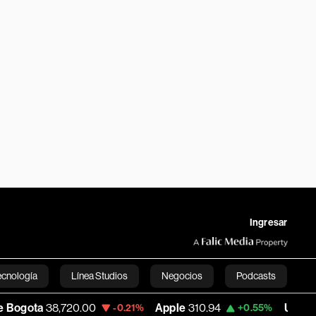
Ingresar
ecnología
Línea Studios
Negocios
Podcasts
,720.00
Apple
310.94
USD COP
3,175.95
-0.21%
+0.55%
English