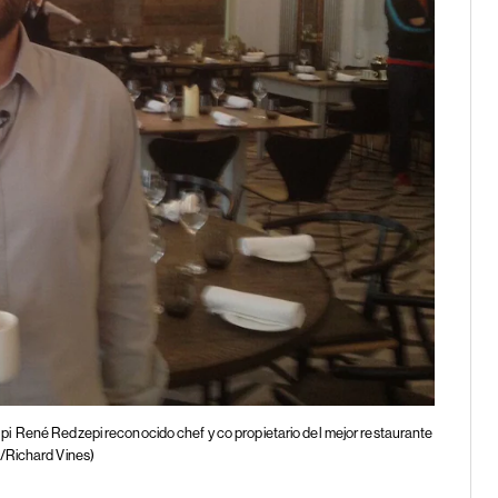
pi
René Redzepi reconocido chef y co propietario del mejor restaurante
/Richard Vines)