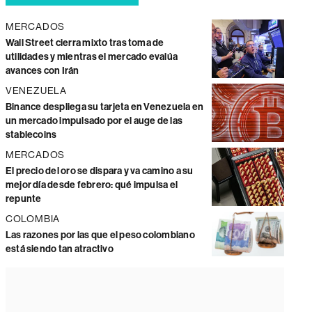
MERCADOS
Wall Street cierra mixto tras toma de
utilidades y mientras el mercado evalúa
avances con Irán
VENEZUELA
Binance despliega su tarjeta en Venezuela en
un mercado impulsado por el auge de las
stablecoins
MERCADOS
El precio del oro se dispara y va camino a su
mejor día desde febrero: qué impulsa el
repunte
COLOMBIA
Las razones por las que el peso colombiano
está siendo tan atractivo