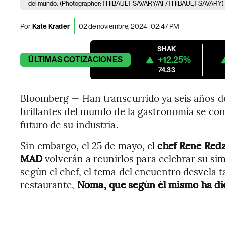
del mundo.
(Photographer: THIBAULT SAVARY/AF/THIBAULT SAVARY)
Por
Kate Krader
02 de noviembre, 2024 | 02:47 PM
SHAK
+12.25%
ÚLTIMAS
COTIZACIONES
74.33
Bloomberg — Han transcurrido ya seis años d
brillantes del mundo de la gastronomía se co
futuro de su industria.
Sin embargo, el 25 de mayo, el
chef René Red
MAD
volverán a reunirlos para celebrar su si
según el chef, el tema del encuentro desvela 
restaurante,
Noma, que según él mismo ha dic