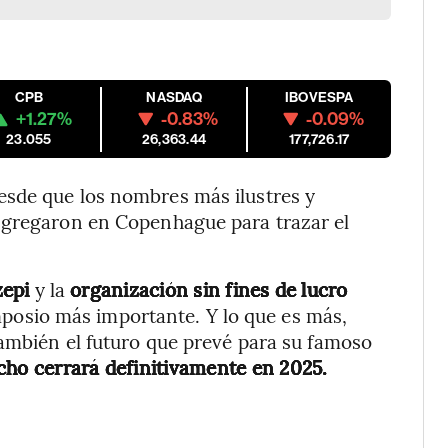
CPB
NASDAQ
IBOVESPA
+1.27%
-0.83%
-0.09%
23.055
26,363.44
177,726.17
esde que los nombres más ilustres y
ngregaron en Copenhague para trazar el
zepi
y la
organización sin fines de lucro
mposio más importante. Y lo que es más,
también el futuro que prevé para su famoso
ho cerrará definitivamente en 2025.