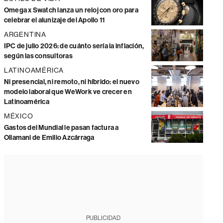
Omega x Swatch lanza un reloj con oro para
celebrar el alunizaje del Apollo 11
ARGENTINA
IPC de julio 2026: de cuánto sería la inflación,
según las consultoras
LATINOAMÉRICA
Ni presencial, ni remoto, ni híbrido: el nuevo
modelo laboral que WeWork ve crecer en
Latinoamérica
MÉXICO
Gastos del Mundial le pasan factura a
Ollamani de Emilio Azcárraga
PUBLICIDAD