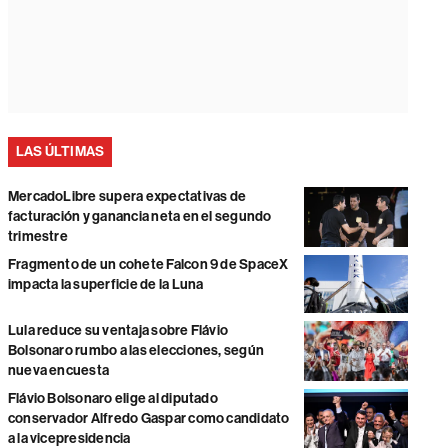
LAS ÚLTIMAS
MercadoLibre supera expectativas de
facturación y ganancia neta en el segundo
trimestre
Fragmento de un cohete Falcon 9 de SpaceX
impacta la superficie de la Luna
Lula reduce su ventaja sobre Flávio
Bolsonaro rumbo a las elecciones, según
nueva encuesta
Flávio Bolsonaro elige al diputado
conservador Alfredo Gaspar como candidato
a la vicepresidencia