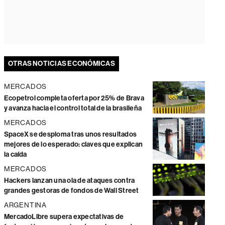
OTRAS NOTICIAS ECONÓMICAS
MERCADOS
Ecopetrol completa oferta por 25% de Brava
y avanza hacia el control total de la brasileña
MERCADOS
SpaceX se desploma tras unos resultados
mejores de lo esperado: claves que explican
la caída
MERCADOS
Hackers lanzan una ola de ataques contra
grandes gestoras de fondos de Wall Street
ARGENTINA
MercadoLibre supera expectativas de