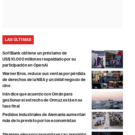
LAS ÚLTIMAS
SoftBank obtiene un préstamo de
US$10.000 millones respaldado por su
participación en OpenAI
Warner Bros. reduce sus ventas por pérdida
de derechos de la NBA y un débil negocio de
cine
Irán dice que acuerdo con Omán para
gestionar el estrecho de Ormuz está en su
fase final
Pedidos industriales de Alemania aumentan
más de lo previsto por los economistas
Siemens eleva por segunda vez su previsión