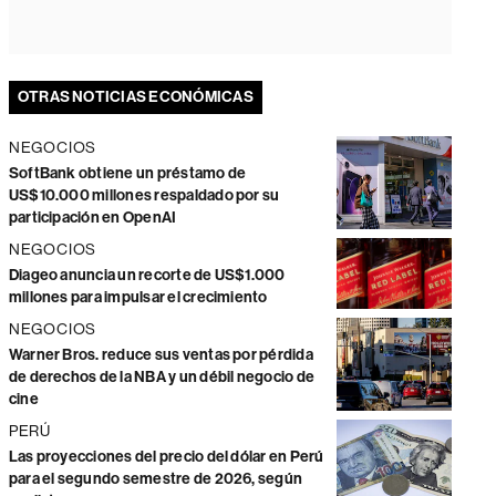
OTRAS NOTICIAS ECONÓMICAS
NEGOCIOS
SoftBank obtiene un préstamo de
US$10.000 millones respaldado por su
participación en OpenAI
NEGOCIOS
Diageo anuncia un recorte de US$1.000
millones para impulsar el crecimiento
NEGOCIOS
Warner Bros. reduce sus ventas por pérdida
de derechos de la NBA y un débil negocio de
cine
PERÚ
Las proyecciones del precio del dólar en Perú
para el segundo semestre de 2026, según