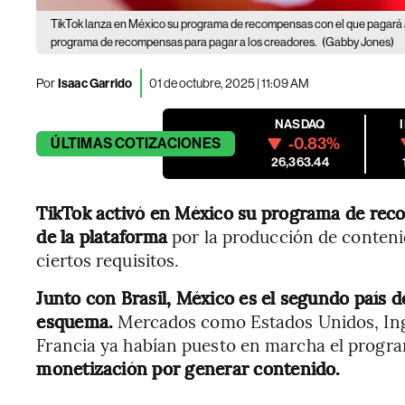
TikTok lanza en México su programa de recompensas con el que pagará 
programa de recompensas para pagar a los creadores.
(Gabby Jones)
Por
Isaac Garrido
01 de octubre, 2025 | 11:09 AM
NASDAQ
-0.83%
ÚLTIMAS
COTIZACIONES
26,363.44
TikTok activó en México su programa de reco
de la plataforma
por la producción de conteni
ciertos requisitos.
Junto con Brasil, México es el segundo país 
esquema.
Mercados como Estados Unidos, Ingl
Francia ya habían puesto en marcha el progr
monetización por generar contenido.