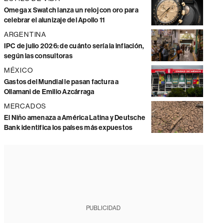
Omega x Swatch lanza un reloj con oro para
celebrar el alunizaje del Apollo 11
ARGENTINA
IPC de julio 2026: de cuánto sería la inflación,
según las consultoras
MÉXICO
Gastos del Mundial le pasan factura a
Ollamani de Emilio Azcárraga
MERCADOS
El Niño amenaza a América Latina y Deutsche
Bank identifica los países más expuestos
PUBLICIDAD