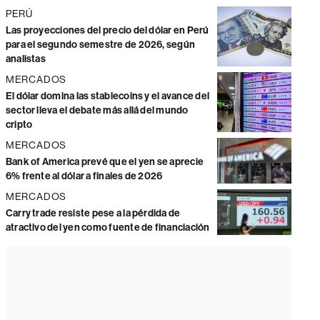
PERÚ
Las proyecciones del precio del dólar en Perú
para el segundo semestre de 2026, según
analistas
MERCADOS
El dólar domina las stablecoins y el avance del
sector lleva el debate más allá del mundo
cripto
MERCADOS
Bank of America prevé que el yen se aprecie
6% frente al dólar a finales de 2026
MERCADOS
Carry trade resiste pese a la pérdida de
atractivo del yen como fuente de financiación