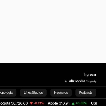
Ingresar
ecnología
Línea Studios
Negocios
Podcasts
20.00
Apple
310.94
USD COP
3,175.78
-0.21%
+0.55%
English