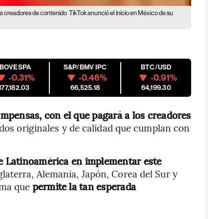
a creadores de contenido
TikTok anunció el inicio en México de su
IBOVESPA
S&P/BMV IPC
BTC/USD
-0.31%
-0.46%
-0.91%
177,182.03
66,525.18
64,199.30
mpensas, con el que pagará a los creadores
dos originales y de calidad que cumplan con
de Latinoamérica en implementar este
aterra, Alemania, Japón, Corea del Sur y
ama que
permite la tan esperada