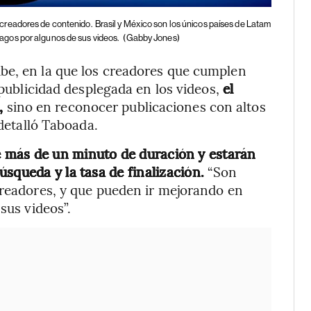
creadores de contenido.
Brasil y México son los únicos países de Latam
gos por algunos de sus videos.
(Gabby Jones)
be, en la que los creadores que cumplen
 publicidad desplegada en los videos,
el
d,
sino en reconocer publicaciones con altos
 detalló Taboada.
e más de un minuto de duración
y estarán
squeda y la tasa de finalización.
“Son
creadores, y que pueden ir mejorando en
sus videos”.