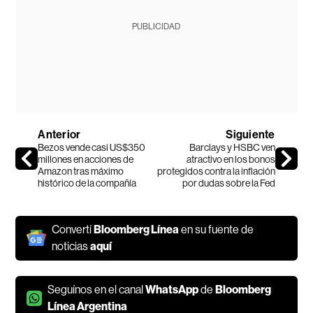
PUBLICIDAD
Anterior
Siguiente
Bezos vende casi US$350
Barclays y HSBC ven
millones en acciones de
atractivo en los bonos
Amazon tras máximo
protegidos contra la inflación
histórico de la compañía
por dudas sobre la Fed
Convertí
Bloomberg Línea
en su fuente de
noticias
aquí
Seguínos en el canal
WhatsApp
de
Bloomberg
Línea Argentina