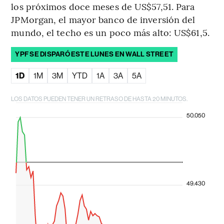
los próximos doce meses de US$57,51. Para
JPMorgan, el mayor banco de inversión del
mundo, el techo es un poco más alto: US$61,5.
YPF SE DISPARÓ ESTE LUNES EN WALL STREET
1D
1M
3M
YTD
1A
3A
5A
LOS DATOS PUEDEN TENER UN RETRASO DE HASTA 20 MINUTOS.
50.050
49.430