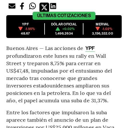
ÚLTIMAS
COTIZACIONES
YPF
DÓLAR OFICIAL
MERVAL
-1.95%
+0.02%
-1.02%
48.67
1,496.2634
3,156,332.00
Buenos Aires — Las acciones de
YPF
profundizaron este lunes su rally en Wall
Street y treparon 8,75% para cerrar en
US$47,48, impulsadas por el entusiasmo del
mercado tras conocerse que grandes
inversores estadounidenses ampliaron sus
posiciones en la petrolera. En lo que va del
año, el papel acumula una suba de 31,37%.
Entre los factores que impulsaron la suba
aparece también el anuncio de un plan de
inversiones por US$25.000 millones en Vaca