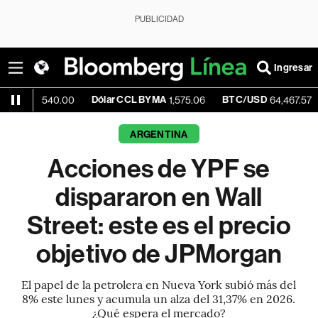
PUBLICIDAD
Ingresar
Dólar CCL BYMA
BTC/USD
-0.49%
540.00
1,575.06
64,467.57
ARGENTINA
Acciones de YPF se
dispararon en Wall
Street: este es el precio
objetivo de JPMorgan
El papel de la petrolera en Nueva York subió más del
8% este lunes y acumula un alza del 31,37% en 2026.
¿Qué espera el mercado?