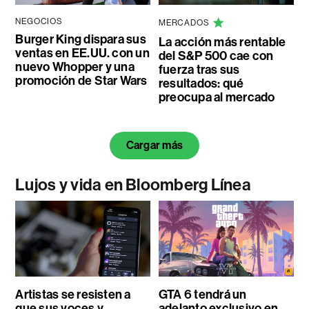
NEGOCIOS
MERCADOS
Burger King dispara sus
La acción más rentable
ventas en EE.UU. con un
del S&P 500 cae con
nuevo Whopper y una
fuerza tras sus
promoción de Star Wars
resultados: qué
preocupa al mercado
Cargar más
Lujos y vida en Bloomberg Línea
Artistas se resisten a
GTA 6 tendrá un
que sus voces y
adelanto exclusivo en