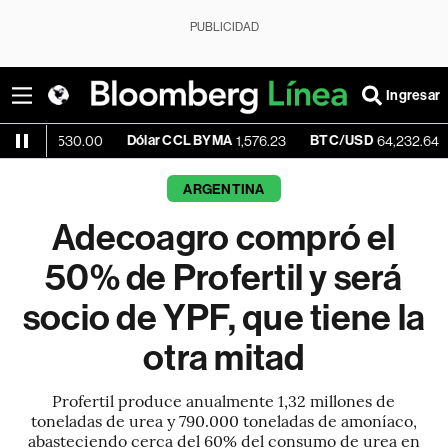
PUBLICIDAD
Ingresar
Dólar CCL BYMA
BTC/USD
-0.25%
530.00
1,576.23
64,232.64
ARGENTINA
Adecoagro compró el
50% de Profertil y será
socio de YPF, que tiene la
otra mitad
Profertil produce anualmente 1,32 millones de
toneladas de urea y 790.000 toneladas de amoníaco,
abasteciendo cerca del 60% del consumo de urea en