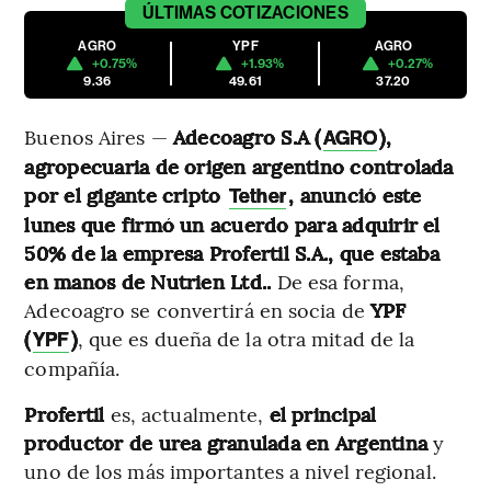
ÚLTIMAS
COTIZACIONES
AGRO
YPF
AGRO
+0.75%
+1.93%
+0.27%
9.36
49.61
37.20
Buenos Aires —
Adecoagro S.A (
),
AGRO
agropecuaria de origen argentino controlada
por el gigante cripto
, anunció este
Tether
lunes que firmó un acuerdo para adquirir el
50% de la empresa Profertil S.A., que estaba
en manos de Nutrien Ltd..
De esa forma,
Adecoagro se convertirá en socia de
YPF
(
)
, que es dueña de la otra mitad de la
YPF
compañía.
Profertil
es, actualmente,
el principal
productor de urea granulada en Argentina
y
uno de los más importantes a nivel regional.