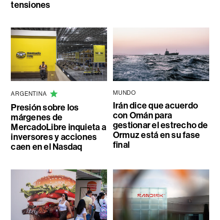
tensiones
MUNDO
ARGENTINA
Irán dice que acuerdo
Presión sobre los
con Omán para
márgenes de
gestionar el estrecho de
MercadoLibre inquieta a
Ormuz está en su fase
inversores y acciones
final
caen en el Nasdaq