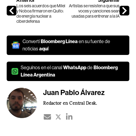
Anterior
Siguiente
Los seis acuerdos que Milei
Artistas se resisten a que sus
y Noboa firmaron en Quito:
voces y canciones sean
de energía nuclear a
usadas para entrenar a la IA
ciberdefensa
Convertí
Bloomberg Línea
en su fuente de
noticias
aquí
Seguínos en el canal
WhatsApp
de
Bloomberg
Línea Argentina
Juan Pablo Álvarez
Redactor en Central Desk.