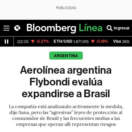
PUBLICIDAD
Ingresar
-0.27%
ETH/USD
-0.18%
Visa
+1.0
22.05
1,871.915
369.59
ARGENTINA
Aerolínea argentina
Flybondi evalúa
expandirse a Brasil
La compañía está analizando activamente la medida,
dijo Sana, pero las “agresivas” leyes de protección al
consumidor de Brasil y las frecuentes multas a las
empresas que operan allí representan riesgos