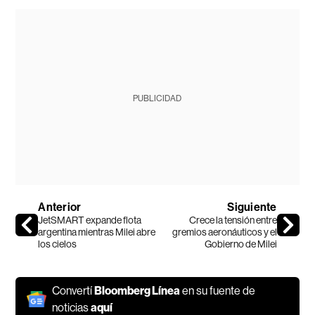
PUBLICIDAD
Anterior
Siguiente
JetSMART expande flota
Crece la tensión entre
argentina mientras Milei abre
gremios aeronáuticos y el
los cielos
Gobierno de Milei
Convertí
Bloomberg Línea
en su fuente de
noticias
aquí