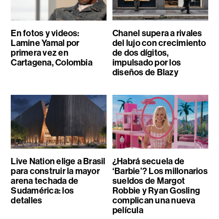
En fotos y videos:
Chanel supera a rivales
Lamine Yamal por
del lujo con crecimiento
primera vez en
de dos dígitos,
Cartagena, Colombia
impulsado por los
diseños de Blazy
Live Nation elige a Brasil
¿Habrá secuela de
para construir la mayor
‘Barbie’? Los millonarios
arena techada de
sueldos de Margot
Sudamérica: los
Robbie y Ryan Gosling
detalles
complican una nueva
película