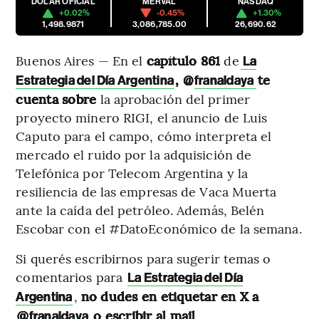
DÓLAR OFICIAL
MERVAL
NASDAQ
+0.02%
-0.45%
+1.30%
1,498.9871
3,086,785.00
26,690.62
Buenos Aires — En el
capítulo 861
de
La
, @
te
Estrategia del Día Argentina
franaldaya
cuenta sobre
la aprobación del primer
proyecto minero RIGI, el anuncio de Luis
Caputo para el campo, cómo interpreta el
mercado el ruido por la adquisición de
Telefónica por Telecom Argentina y la
resiliencia de las empresas de Vaca Muerta
ante la caída del petróleo. Además, Belén
Escobar con el #DatoEconómico de la semana.
Si querés escribirnos para sugerir temas o
comentarios para
La Estrategia del Día
,
no dudes en etiquetar en X a
Argentina
o escribir al mail
@franaldaya