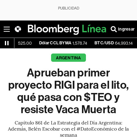
PUBLICIDAD
Ingresar
Dólar CCL BYMA
BTC/USD
+0.09
,525.00
1,578.74
64,993.14
ARGENTINA
Aprueban primer
proyecto RIGI para el lito,
qué pasa con $TEO y
resiste Vaca Muerta
Capítulo 861 de La Estrategia del Día Argentina:
Además, Belén Escobar con el #DatoEconómico de la
semana