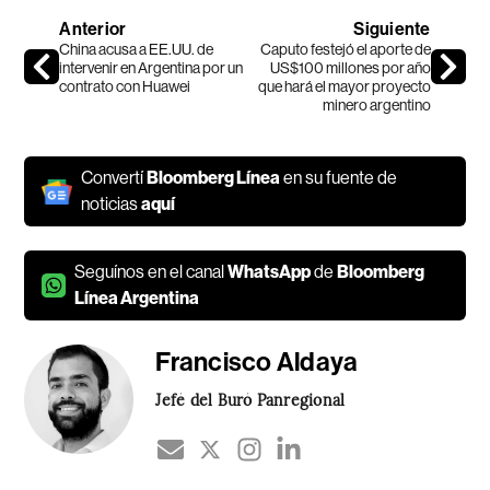
Anterior
Siguiente
China acusa a EE.UU. de
Caputo festejó el aporte de
intervenir en Argentina por un
US$100 millones por año
contrato con Huawei
que hará el mayor proyecto
minero argentino
Convertí
Bloomberg Línea
en su fuente de
noticias
aquí
Seguínos en el canal
WhatsApp
de
Bloomberg
Línea Argentina
Francisco Aldaya
Jefé del Buró Panregional