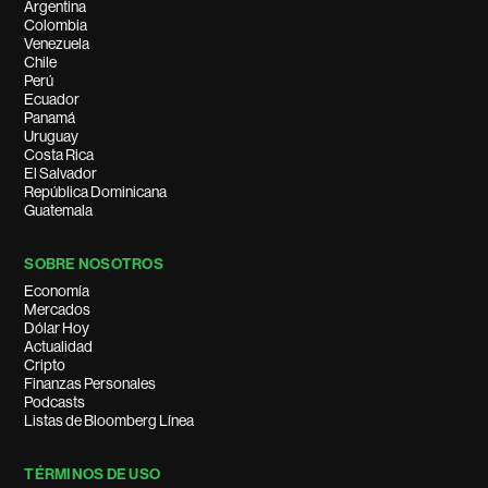
Argentina
Colombia
Venezuela
Chile
Perú
Ecuador
Panamá
Uruguay
Costa Rica
El Salvador
República Dominicana
Guatemala
SOBRE NOSOTROS
Economía
Mercados
Dólar Hoy
Actualidad
Cripto
Finanzas Personales
Podcasts
Listas de Bloomberg Línea
TÉRMINOS DE USO