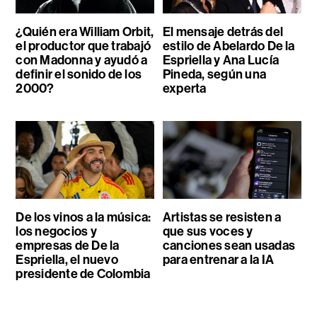
¿Quién era William Orbit,
El mensaje detrás del
el productor que trabajó
estilo de Abelardo De la
con Madonna y ayudó a
Espriella y Ana Lucía
definir el sonido de los
Pineda, según una
2000?
experta
De los vinos a la música:
Artistas se resisten a
los negocios y
que sus voces y
empresas de De la
canciones sean usadas
Espriella, el nuevo
para entrenar a la IA
presidente de Colombia