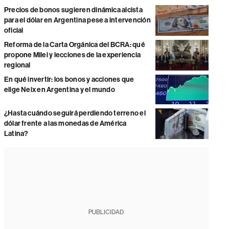
Precios de bonos sugieren dinámica alcista
para el dólar en Argentina pese a intervención
oficial
Reforma de la Carta Orgánica del BCRA: qué
propone Milei y lecciones de la experiencia
regional
En qué invertir: los bonos y acciones que
elige Neix en Argentina y el mundo
¿Hasta cuándo seguirá perdiendo terreno el
dólar frente a las monedas de América
Latina?
PUBLICIDAD