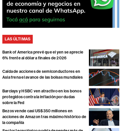
LAS ÚLTIMAS
Bank of America prevé que el yen se aprecie
6% frente al dólar a finales de 2026
Caída de acciones de semiconductores en
Asia frena el avance de las bolsas mundiales
Barclays y HSBC ven atractivo en los bonos
protegidos contra la inflación por dudas
sobre la Fed
Bezos vende casi US$350 millones en
acciones de Amazon tras máximo histórico de
la compañía
Sector tecnológico podría depender más de