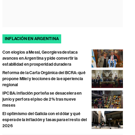
INFLACIÓN EN ARGENTINA
Con elogios a Messi, Georgieva destaca
avances en Argentina y pide convertir la
estabilidad en prosperidad duradera
Reforma de la Carta Orgánica del BCRA: qué
propone Milei y lecciones de la experiencia
regional
IPCBA: inflación porteña se desacelera en
junio y perfora el piso de 2% tras nueve
meses
El optimismo del Galicia con el dólar y qué
espera de la inflación y tasas para el resto del
2026