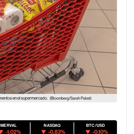
limentos en el supermercado.
(Bloomberg/Sarah Pabst)
MERVAL
NASDAQ
BTC/USD
-1.02%
-0.83%
-0.10%