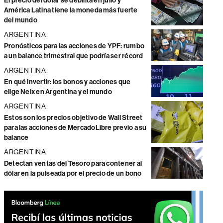
El precio del dólar se debilita en julio y
América Latina tiene la moneda más fuerte
del mundo
ARGENTINA
Pronósticos para las acciones de YPF: rumbo
a un balance trimestral que podría ser récord
ARGENTINA
En qué invertir: los bonos y acciones que
elige Neix en Argentina y el mundo
ARGENTINA
Estos son los precios objetivo de Wall Street
para las acciones de MercadoLibre previo a su
balance
ARGENTINA
Detectan ventas del Tesoro para contener al
dólar en la pulseada por el precio de un bono