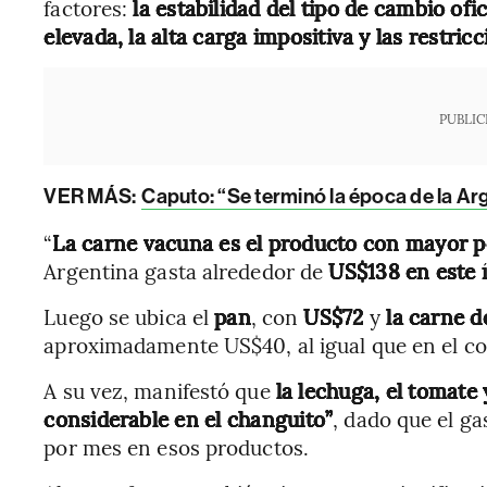
factores:
la estabilidad del tipo de cambio ofi
elevada, la alta carga impositiva y las restric
PUBLIC
VER MÁS:
Caputo: “Se terminó la época de la Ar
“
La carne vacuna es el producto con mayor p
Argentina gasta alrededor de
US$138 en este 
Luego se ubica el
pan
, con
US$72
y
la carne d
aproximadamente US$40, al igual que en el con
A su vez, manifestó que
la lechuga, el tomate
considerable en el changuito”
, dado que el g
por mes en esos productos.