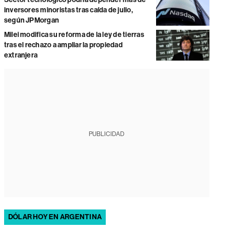
inversores minoristas tras caída de julio,
según JPMorgan
Milei modifica su reforma de la ley de tierras
tras el rechazo a ampliar la propiedad
extranjera
PUBLICIDAD
DÓLAR HOY EN ARGENTINA