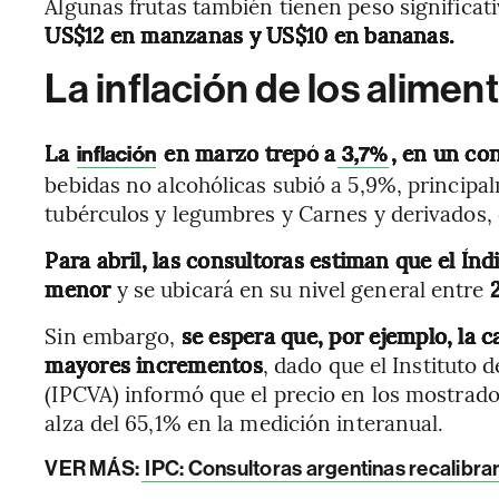
Algunas frutas también tienen peso significat
US$12 en manzanas y US$10 en bananas.
La inflación de los alimen
La
en marzo trepó a
, en un co
inflación
3,7%
bebidas no alcohólicas subió a 5,9%, princip
tubérculos y legumbres y Carnes y derivados, 
Para abril, las consultoras estiman que el Ín
menor
y se ubicará en su nivel general entre
Sin embargo,
se espera que, por ejemplo, la 
mayores incrementos
, dado que el Instituto
(IPCVA) informó que el precio en los mostrad
alza del 65,1% en la medición interanual.
VER MÁS:
IPC: Consultoras argentinas recalibran 