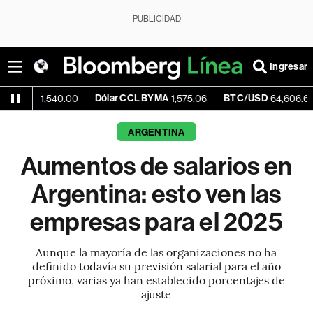
PUBLICIDAD
Ingresar
Dólar CCL BYMA
BTC/USD
-0.28
,540.00
1,575.06
64,606.63
ARGENTINA
Aumentos de salarios en
Argentina: esto ven las
empresas para el 2025
Aunque la mayoría de las organizaciones no ha
definido todavía su previsión salarial para el año
próximo, varias ya han establecido porcentajes de
ajuste