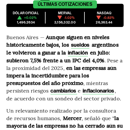
ÚLTIMAS
COTIZACIONES
DÓLAR OFICIAL
MERVAL
NASDAQ
+0.02%
-1.02%
-0.83%
1,496.2634
3,156,332.00
26,363.44
Buenos Aires —
Aunque siguen en niveles
históricamente bajos, los
argentinos
sueldos
le volvieron a ganar a la
en julio:
inflación
subieron 7,5% frente a un IPC del 4,0%
. Pese a
la proximidad del 2025,
en las empresas aún
impera la incertidumbre para los
presupuestos del año próximo
, mientras
persisten riesgos
e
,
cambiarios
inflacionarios
de acuerdo con un sondeo del sector privado.
Un relevamiento realizado por la consultora
de recursos humanos,
Mercer
, señaló que “
la
mayoría de las empresas no ha cerrado aún su