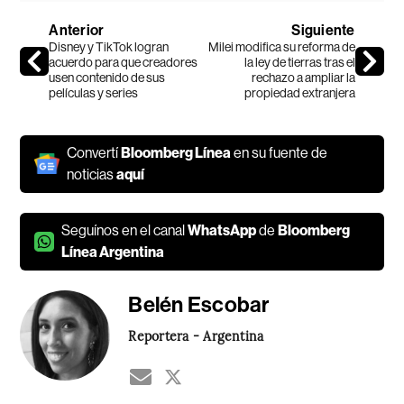
Anterior
Siguiente
Disney y TikTok logran
Milei modifica su reforma de
acuerdo para que creadores
la ley de tierras tras el
usen contenido de sus
rechazo a ampliar la
películas y series
propiedad extranjera
Convertí
Bloomberg Línea
en su fuente de
noticias
aquí
Seguínos en el canal
WhatsApp
de
Bloomberg
Línea Argentina
Belén Escobar
Reportera - Argentina