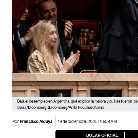
Baja el desempleo en Argentina: qué explica la mejora y cuáles fueron los
Serra/Bloomberg
(Bloomberg/Anita Pouchard Serra)
Por
Francisco Aldaya
19 de diciembre, 2025 | 10:59 AM
DÓLAR OFICIAL