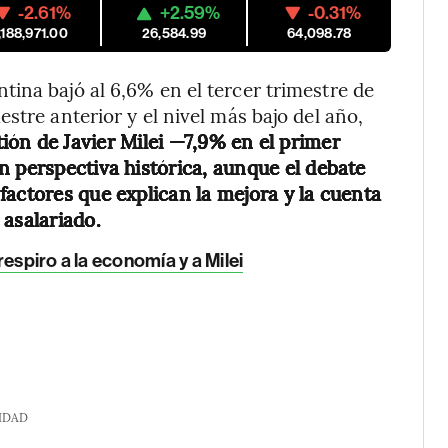
-2.61%
+2.59%
-0.31%
,188,971.00
26,584.99
64,098.78
ina bajó al 6,6% en el tercer trimestre de
stre anterior y el nivel más bajo del año,
stión de Javier Milei —7,9% en el primer
n perspectiva histórica, aunque el debate
factores que explican la mejora y la cuenta
 asalariado.
espiro a la economía y a Milei
IDAD