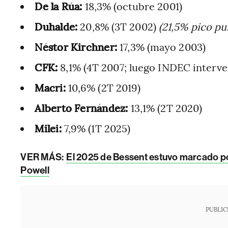
De la Rúa:
18,3% (octubre 2001)
Duhalde:
20,8% (3T 2002)
(21,5% pico pu
Néstor Kirchner:
17,3% (mayo 2003)
CFK:
8,1% (4T 2007; luego INDEC interve
Macri:
10,6% (2T 2019)
Alberto Fernández:
13,1% (2T 2020)
Milei:
7,9% (1T 2025)
VER MÁS:
El 2025 de Bessent estuvo marcado por
Powell
PUBLIC