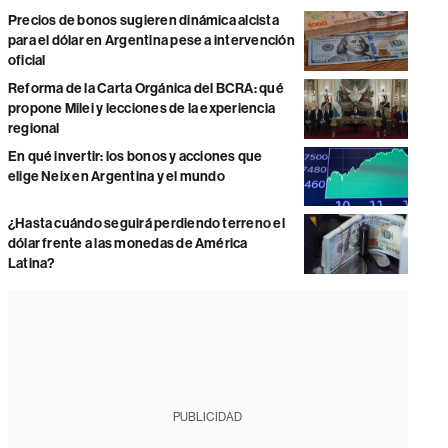
Precios de bonos sugieren dinámica alcista
para el dólar en Argentina pese a intervención
oficial
Reforma de la Carta Orgánica del BCRA: qué
propone Milei y lecciones de la experiencia
regional
En qué invertir: los bonos y acciones que
elige Neix en Argentina y el mundo
¿Hasta cuándo seguirá perdiendo terreno el
dólar frente a las monedas de América
Latina?
PUBLICIDAD