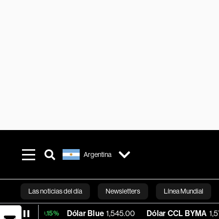
Argentina
Las noticias del día
Newsletters
Línea Mundial
Dólar Blue
1,545.00
Dólar CCL BYMA
1,575.61
+0.15%
Bloomberg 