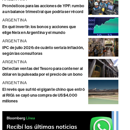
Pronósticos para las acciones de YPF: rumbo
a un balance trimestral que podría ser récord
ARGENTINA
En qué invertir: los bonos y acciones que
elige Neix en Argentina y el mundo
ARGENTINA
IPC de julio 2026: de cuánto sería la inflación,
según las consultoras
ARGENTINA
Detectan ventas del Tesoro para contener al
dólar en la pulseada por el precio de un bono
ARGENTINA
El revés que sufrió el gigante chino que entró
al RIGI: se cayó una compra de US$4.000
millones