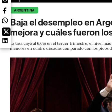
ARGENTINA
Baja el desempleo en Arge
mejora y cuáles fueron lo
La tasa cayó al 6,6% en el tercer trimestre, el nivel más
menores en cuatro décadas comparado con los picos d