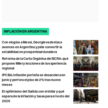
INFLACIÓN EN ARGENTINA
Con elogios a Messi, Georgieva destaca
avances en Argentina y pide convertir la
estabilidad en prosperidad duradera
Reforma de la Carta Orgánica del BCRA: qué
propone Milei y lecciones de la experiencia
regional
IPCBA: inflación porteña se desacelera en
junio y perfora el piso de 2% tras nueve
meses
El optimismo del Galicia con el dólar y qué
espera de la inflación y tasas para el resto del
2026