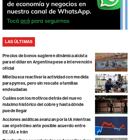
LAS ÚLTIMAS
Precios de bonos sugieren dinámica alcista
para el dólar en Argentina pese a intervención
oficial
Milei busca reactivar la actividad con medida
para pymes, pero sin rescate a familias
endeudadas
Cuáles son los motivos detrás del nuevo
máximo histórico del cobre y hasta dónde
puede llegar
Acciones asiáticas avanzan por la IA mientras
cae el petróleo ante posible acuerdo entre
EE.UU. e Irán