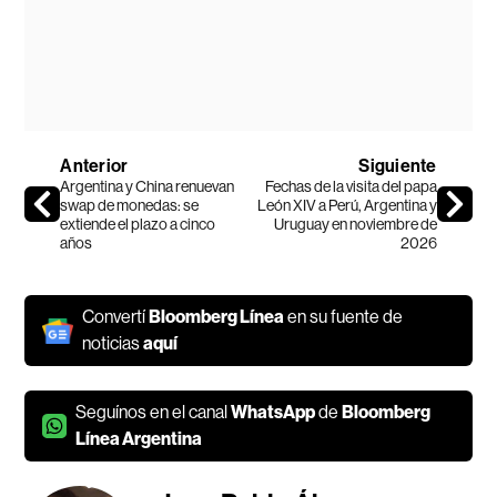
Anterior
Siguiente
Argentina y China renuevan
Fechas de la visita del papa
swap de monedas: se
León XIV a Perú, Argentina y
extiende el plazo a cinco
Uruguay en noviembre de
años
2026
Convertí
Bloomberg Línea
en su fuente de
noticias
aquí
Seguínos en el canal
WhatsApp
de
Bloomberg
Línea Argentina