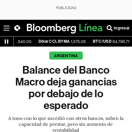
PUBLICIDAD
Ingresar
Dólar CCL BYMA
BTC/USD
+0.78%
540.00
1,575.06
64,796.71
ARGENTINA
Balance del Banco
Macro deja ganancias
por debajo de lo
esperado
A tono con lo que sucedió con otros bancos, suben la
capacidad de prestar, pero sin aumento de
rentabilidad