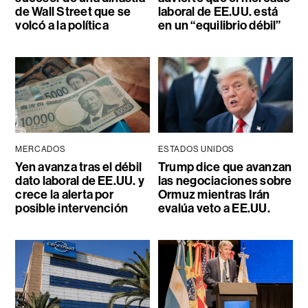
de Wall Street que se
laboral de EE.UU. está
volcó a la política
en un “equilibrio débil”
MERCADOS
ESTADOS UNIDOS
Yen avanza tras el débil
Trump dice que avanzan
dato laboral de EE.UU. y
las negociaciones sobre
crece la alerta por
Ormuz mientras Irán
posible intervención
evalúa veto a EE.UU.