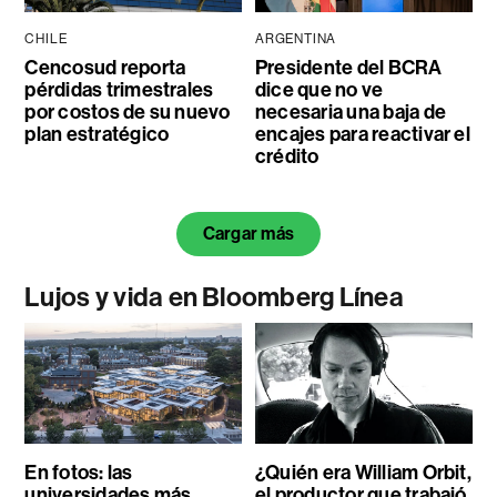
CHILE
ARGENTINA
Cencosud reporta
Presidente del BCRA
pérdidas trimestrales
dice que no ve
por costos de su nuevo
necesaria una baja de
plan estratégico
encajes para reactivar el
crédito
Cargar más
Lujos y vida en Bloomberg Línea
En fotos: las
¿Quién era William Orbit,
universidades más
el productor que trabajó