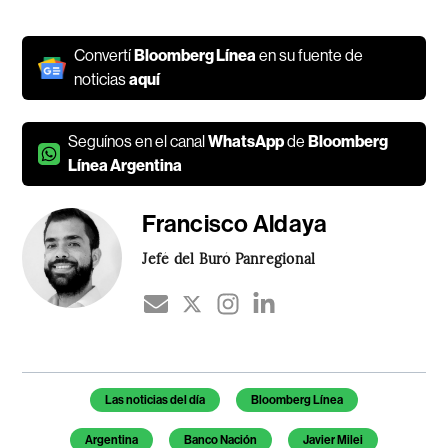
Convertí
Bloomberg Línea
en su fuente de
noticias
aquí
Seguínos en el canal
WhatsApp
de
Bloomberg
Línea Argentina
Francisco Aldaya
Jefé del Buró Panregional
Temas de este artículo
Las noticias del día
Bloomberg Línea
Argentina
Banco Nación
Javier Milei