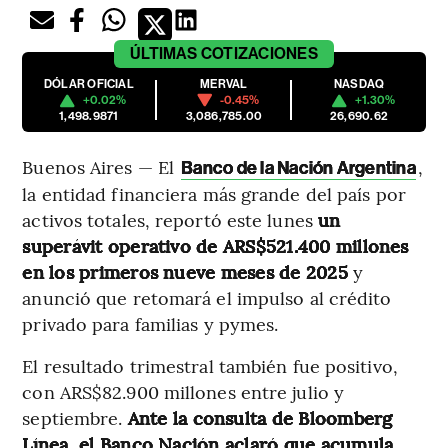
ÚLTIMAS
COTIZACIONES
DÓLAR OFICIAL
MERVAL
NASDAQ
+0.02%
-0.45%
+1.30%
1,498.9871
3,086,785.00
26,690.62
Buenos Aires — El
,
Banco de la Nación Argentina
la entidad financiera más grande del país por
activos totales, reportó este lunes
un
superávit operativo de ARS$521.400 millones
en los primeros nueve meses de 2025
y
anunció que retomará el impulso al crédito
privado para familias y pymes.
El resultado trimestral también fue positivo,
con ARS$82.900 millones entre julio y
septiembre.
Ante la consulta de Bloomberg
Línea, el Banco Nación aclaró que acumula