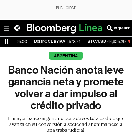
PUBLICIDAD
Ingresar
Dólar CCL BYMA
BTC/USD
-0.17%
E
.00
1,578.74
64,925.29
ARGENTINA
Banco Nación anota leve
ganancia neta y promete
volver a dar impulso al
crédito privado
El mayor banco argentino por activos totales dice que
avanza en su conversión a sociedad anónima pese a
una traba judicial.