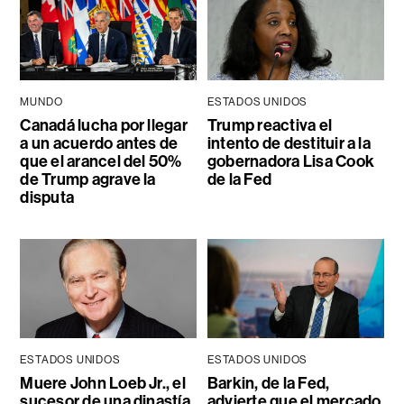
MUNDO
ESTADOS UNIDOS
Canadá lucha por llegar
Trump reactiva el
a un acuerdo antes de
intento de destituir a la
que el arancel del 50%
gobernadora Lisa Cook
de Trump agrave la
de la Fed
disputa
ESTADOS UNIDOS
ESTADOS UNIDOS
Muere John Loeb Jr., el
Barkin, de la Fed,
sucesor de una dinastía
advierte que el mercado