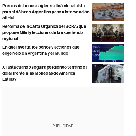
Precios de bonos sugieren dinámica alcista
para el dólar en Argentina pese a intervención
oficial
Reforma de la Carta Orgánica del BCRA: qué
propone Milei y lecciones de la experiencia
regional
En qué invertir: los bonos y acciones que
elige Neix en Argentina y el mundo
¿Hasta cuándo seguirá perdiendo terreno el
dólar frente a las monedas de América
Latina?
PUBLICIDAD