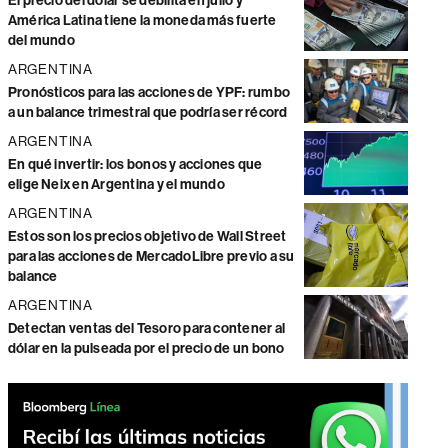
El precio del dólar se debilita en julio y
América Latina tiene la moneda más fuerte
del mundo
ARGENTINA
Pronósticos para las acciones de YPF: rumbo
a un balance trimestral que podría ser récord
ARGENTINA
En qué invertir: los bonos y acciones que
elige Neix en Argentina y el mundo
ARGENTINA
Estos son los precios objetivo de Wall Street
para las acciones de MercadoLibre previo a su
balance
ARGENTINA
Detectan ventas del Tesoro para contener al
dólar en la pulseada por el precio de un bono