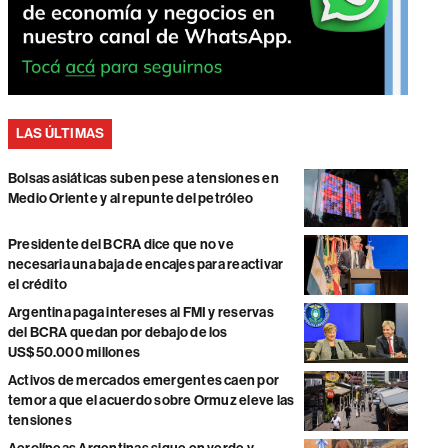
LAS ÚLTIMAS
Bolsas asiáticas suben pese a tensiones en
Medio Oriente y al repunte del petróleo
Presidente del BCRA dice que no ve
necesaria una baja de encajes para reactivar
el crédito
Argentina paga intereses al FMI y reservas
del BCRA quedan por debajo de los
US$50.000 millones
Activos de mercados emergentes caen por
temor a que el acuerdo sobre Ormuz eleve las
tensiones