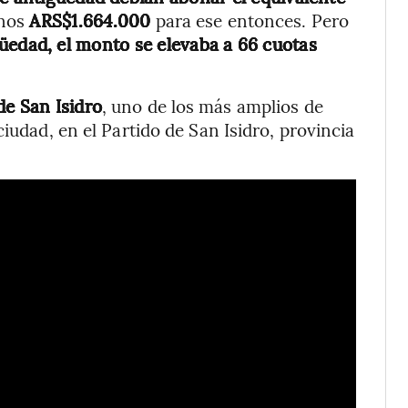
unos
ARS$1.664.000
para ese entonces. Pero
üedad, el monto se elevaba a 66 cuotas
de San Isidro
, uno de los más amplios de
iudad, en el Partido de San Isidro, provincia