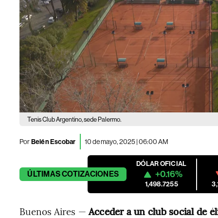
Tenis Club Argentino, sede Palermo.
Por
Belén Escobar
10 de mayo, 2025 | 06:00 AM
DÓLAR OFICIAL
+0.16%
ÚLTIMAS
COTIZACIONES
1,498.7255
3
Buenos Aires —
Acceder a un club social de é