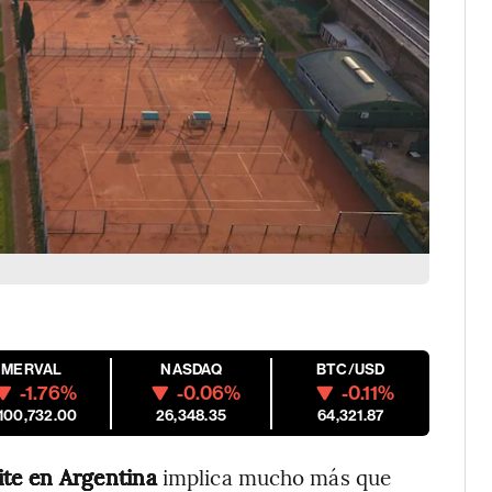
MERVAL
NASDAQ
BTC/USD
-1.76%
-0.06%
-0.11%
,100,732.00
26,348.35
64,321.87
lite en Argentina
implica mucho más que