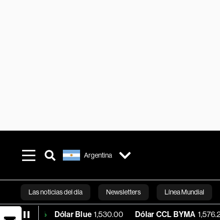
Argentina
Las noticias del día
Newsletters
Línea Mundial
Dólar Blue
1,530.00
Dólar CCL BYMA
1,576.23
BTC
16%
Bloomberg 