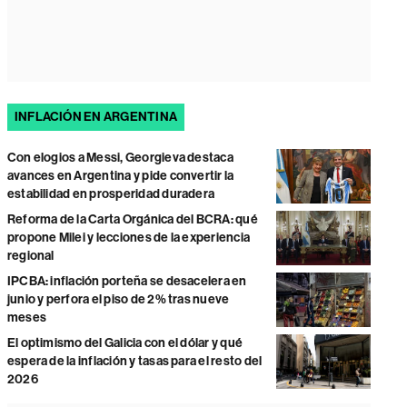
INFLACIÓN EN ARGENTINA
Con elogios a Messi, Georgieva destaca
avances en Argentina y pide convertir la
estabilidad en prosperidad duradera
Reforma de la Carta Orgánica del BCRA: qué
propone Milei y lecciones de la experiencia
regional
IPCBA: inflación porteña se desacelera en
junio y perfora el piso de 2% tras nueve
meses
El optimismo del Galicia con el dólar y qué
espera de la inflación y tasas para el resto del
2026