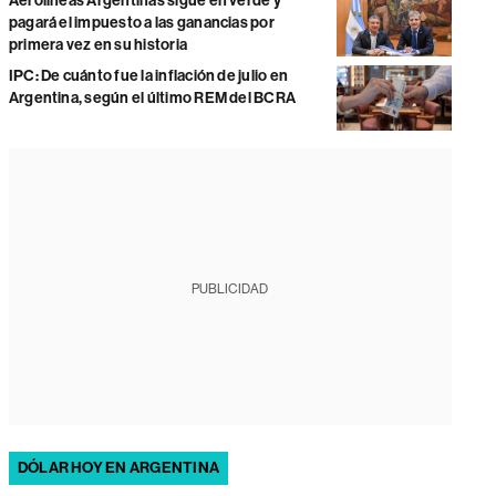
Aerolíneas Argentinas sigue en verde y
pagará el impuesto a las ganancias por
primera vez en su historia
IPC: De cuánto fue la inflación de julio en
Argentina, según el último REM del BCRA
PUBLICIDAD
DÓLAR HOY EN ARGENTINA