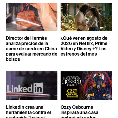
Director de Hermès
¿Qué ver en agosto de
analiza precios de la
2026 en Netflix, Prime
carne de cerdo en China
Video y Disney +? Los
para evaluar mercado de
estrenos del mes
bolsos
LinkedIn crea una
Ozzy Osbourne
herramienta contra el
inspirará una casa
contenido “basura”
embrujada en los