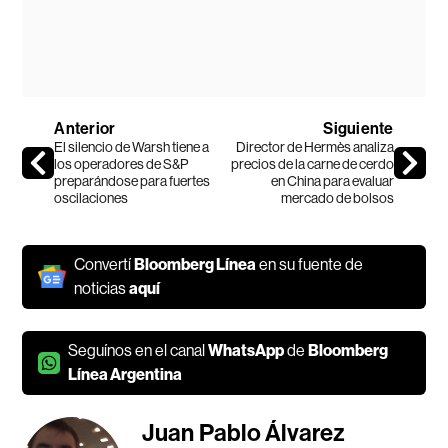
Anterior
Siguiente
El silencio de Warsh tiene a
Director de Hermès analiza
los operadores de S&P
precios de la carne de cerdo
preparándose para fuertes
en China para evaluar
oscilaciones
mercado de bolsos
Convertí
Bloomberg Línea
en su fuente de
noticias
aquí
Seguínos en el canal
WhatsApp
de
Bloomberg
Línea Argentina
Juan Pablo Álvarez