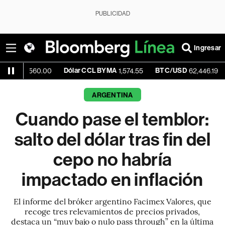
PUBLICIDAD
Ingresar
Dólar CCL BYMA
BTC/USD
-0.72%
560.00
1,574.55
62,446.19
ARGENTINA
Cuando pase el temblor:
salto del dólar tras fin del
cepo no habría
impactado en inflación
El informe del bróker argentino Facimex Valores, que
recoge tres relevamientos de precios privados,
destaca un “muy bajo o nulo pass through” en la última