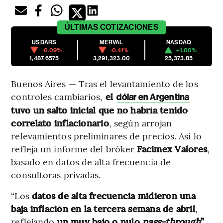
ÚLTIMAS
COTIZACIONES
USDARS
MERVAL
NASDAQ
-0.09%
-0.41%
+1.00%
1,487.6575
3,291,323.00
25,373.85
Buenos Aires — Tras el levantamiento de los
controles cambiarios,
el
dólar en Argentina
tuvo un salto inicial que no habría tenido
correlato inflacionario
, según arrojan
relevamientos preliminares de precios. Así lo
refleja un informe del bróker
Facimex Valores
,
basado en datos de alta frecuencia de
consultoras privadas.
“Los
datos de alta frecuencia midieron una
baja inflación en la tercera semana de abril
,
reflejando
un muy bajo o nulo
pass-through
”
,