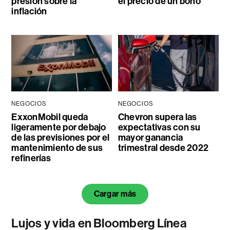
presión sobre la
el precio de un bono
inflación
NEGOCIOS
NEGOCIOS
ExxonMobil queda
Chevron supera las
ligeramente por debajo
expectativas con su
de las previsiones por el
mayor ganancia
mantenimiento de sus
trimestral desde 2022
refinerías
Cargar más
Lujos y vida en Bloomberg Línea