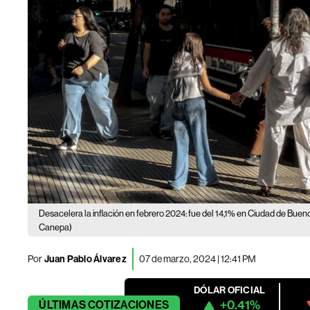
Desacelera la inflación en febrero 2024: fue del 14,1% en Ciudad de Buen
Canepa)
Por
Juan Pablo Álvarez
07 de marzo, 2024 | 12:41 PM
DÓLAR OFICIAL
+0.41%
ÚLTIMAS
COTIZACIONES