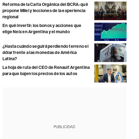
Reforma de la Carta Orgánica del BCRA: qué
propone Milei y lecciones de la experiencia
regional
En qué invertir: los bonos y acciones que
elige Neix en Argentina y el mundo
¿Hasta cuándo seguirá perdiendo terreno el
dólar frente a las monedas de América
Latina?
La hoja de ruta del CEO de Renault Argentina
para que bajen los precios de los autos
PUBLICIDAD