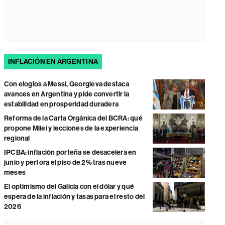
INFLACIÓN EN ARGENTINA
Con elogios a Messi, Georgieva destaca
avances en Argentina y pide convertir la
estabilidad en prosperidad duradera
Reforma de la Carta Orgánica del BCRA: qué
propone Milei y lecciones de la experiencia
regional
IPCBA: inflación porteña se desacelera en
junio y perfora el piso de 2% tras nueve
meses
El optimismo del Galicia con el dólar y qué
espera de la inflación y tasas para el resto del
2026