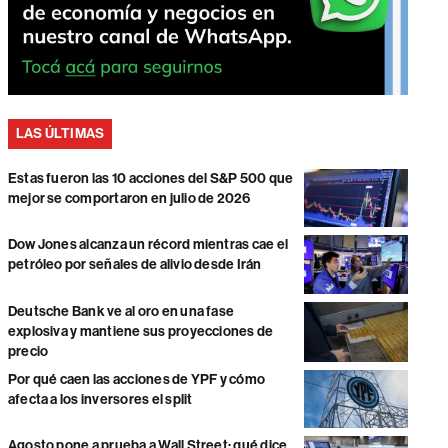
LAS ÚLTIMAS
Estas fueron las 10 acciones del S&P 500 que
mejor se comportaron en julio de 2026
Dow Jones alcanza un récord mientras cae el
petróleo por señales de alivio desde Irán
Deutsche Bank ve al oro en una fase
explosiva y mantiene sus proyecciones de
precio
Por qué caen las acciones de YPF y cómo
afecta a los inversores el split
Agosto pone a prueba a Wall Street: qué dice