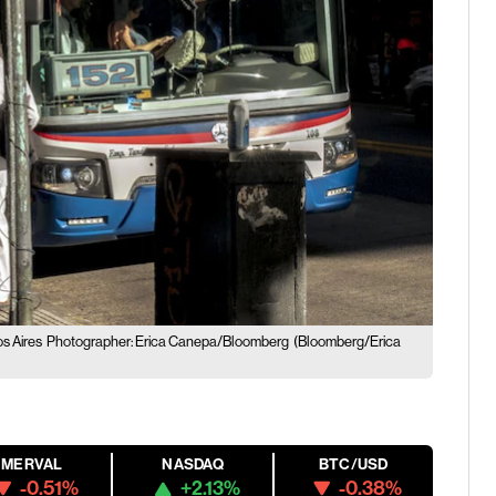
os Aires
Photographer: Erica Canepa/Bloomberg
(Bloomberg/Erica
MERVAL
NASDAQ
BTC/USD
-0.51%
+2.13%
-0.38%