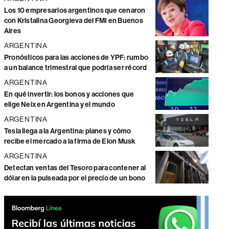
Los 10 empresarios argentinos que cenaron
con Kristalina Georgieva del FMI en Buenos
Aires
ARGENTINA
Pronósticos para las acciones de YPF: rumbo
a un balance trimestral que podría ser récord
ARGENTINA
En qué invertir: los bonos y acciones que
elige Neix en Argentina y el mundo
ARGENTINA
Tesla llega a la Argentina: planes y cómo
recibe el mercado a la firma de Elon Musk
ARGENTINA
Detectan ventas del Tesoro para contener al
dólar en la pulseada por el precio de un bono