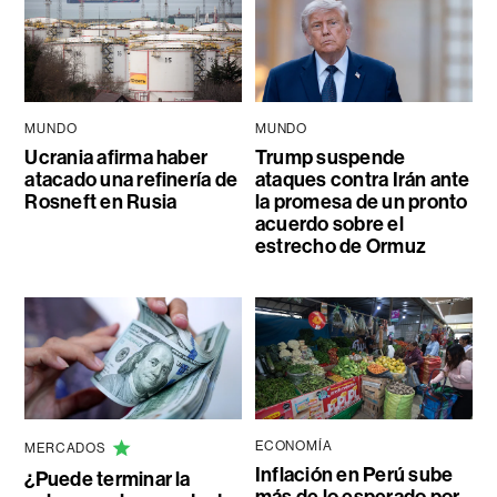
MUNDO
MUNDO
Ucrania afirma haber
Trump suspende
atacado una refinería de
ataques contra Irán ante
Rosneft en Rusia
la promesa de un pronto
acuerdo sobre el
estrecho de Ormuz
ECONOMÍA
MERCADOS
Inflación en Perú sube
¿Puede terminar la
más de lo esperado por