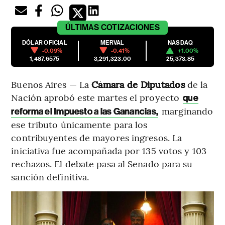
ÚLTIMAS
COTIZACIONES
DÓLAR OFICIAL
MERVAL
NASDAQ
-0.09%
-0.41%
+1.00%
1,487.6575
3,291,323.00
25,373.85
Buenos Aires — La
Cámara de Diputados
de la
Nación aprobó este martes el proyecto
que
marginando
reforma el Impuesto a las Ganancias,
ese tributo únicamente para los
contribuyentes de mayores ingresos. La
iniciativa fue acompañada por 135 votos y 103
rechazos. El debate pasa al Senado para su
sanción definitiva.