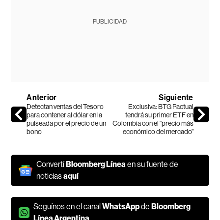
PUBLICIDAD
Anterior
Siguiente
Detectan ventas del Tesoro
Exclusiva: BTG Pactual
para contener al dólar en la
tendrá su primer ETF en
pulseada por el precio de un
Colombia con el “precio más
bono
económico del mercado”
Convertí
Bloomberg Línea
en su fuente de
noticias
aquí
Seguínos en el canal
WhatsApp
de
Bloomberg
Línea Argentina