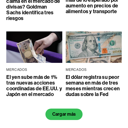
calma en el mercado de
aumento en precios de
divisas? Goldman
alimentos y transporte
Sachs identifica tres
riesgos
MERCADOS
MERCADOS
El yen sube más de 1%
El dólar registra su peor
tras nuevas acciones
semana en más de tres
coordinadas de EE.UU. y
meses mientras crecen
Japón en el mercado
dudas sobre la Fed
Cargar más