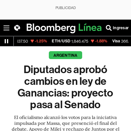
PUBLICIDAD
Ingresar
-1.25%
ETH/USD
-1.88%
Visa
-0.0
37.50
1,846.475
366.13
ARGENTINA
Diputados aprobó
cambios en ley de
Ganancias: proyecto
pasa al Senado
El oficialismo alcanzó los votos para la iniciativa
impulsada por Massa, que presenció el final del
debate. Apoyo de Milei y rechazo de Juntos por el