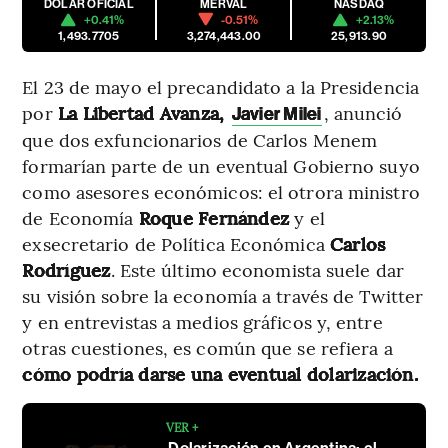
DÓLAR OFICIAL
MERVAL
NASDAQ
+0.41%
-0.51%
+2.13%
1,493.7705
3,274,443.00
25,913.90
El 23 de mayo el precandidato a la Presidencia
por
La Libertad Avanza,
, anunció
Javier Milei
que dos exfuncionarios de Carlos Menem
formarían parte de un eventual Gobierno suyo
como asesores económicos: el otrora ministro
de Economía
Roque Fernández
y el
exsecretario de Política Económica
Carlos
Rodríguez
. Este último economista suele dar
su visión sobre la economía a través de Twitter
y en entrevistas a medios gráficos y, entre
otras cuestiones, es común que se refiera a
cómo podría darse una eventual dolarización.
VER +