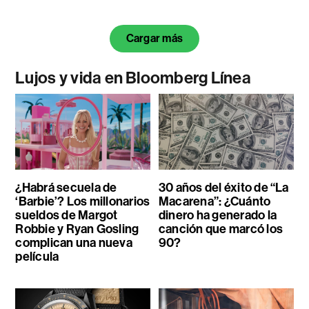
Cargar más
Lujos y vida en Bloomberg Línea
¿Habrá secuela de
30 años del éxito de “La
‘Barbie’? Los millonarios
Macarena”: ¿Cuánto
sueldos de Margot
dinero ha generado la
Robbie y Ryan Gosling
canción que marcó los
complican una nueva
90?
película