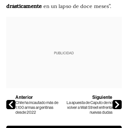
drásticamente
en un lapso de doce meses”.
PUBLICIDAD
Anterior
Siguiente
Chile ha incautado más de
La apuesta de Caputo de no
1.100 armas argentinas
volver a Wall Street enfrenta
desde 2022
nuevas dudas