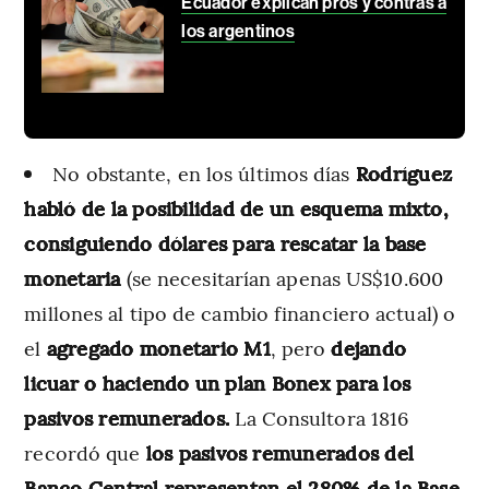
Ecuador explican pros y contras a
los argentinos
No obstante, en los últimos días
Rodríguez
habló de la posibilidad de un esquema mixto,
consiguiendo dólares para rescatar la base
monetaria
(se necesitarían apenas US$10.600
millones al tipo de cambio financiero actual) o
el
agregado monetario M1
, pero
dejando
licuar o haciendo un plan Bonex para los
pasivos remunerados.
La Consultora 1816
recordó que
los pasivos remunerados del
Banco Central representan el 280% de la Base