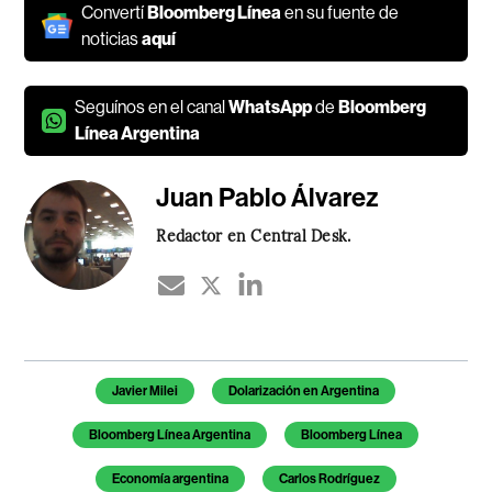
Convertí
Bloomberg Línea
en su fuente de
noticias
aquí
Seguínos en el canal
WhatsApp
de
Bloomberg
Línea Argentina
Juan Pablo Álvarez
Redactor en Central Desk.
Temas de este artículo
Javier Milei
Dolarización en Argentina
Bloomberg Línea Argentina
Bloomberg Línea
Economía argentina
Carlos Rodríguez