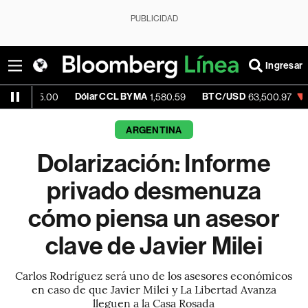
PUBLICIDAD
Ingresar
Dólar CCL BYMA
BTC/USD
-0.38%
E
00
1,580.59
63,500.97
ARGENTINA
Dolarización: Informe
privado desmenuza
cómo piensa un asesor
clave de Javier Milei
Carlos Rodríguez será uno de los asesores económicos
en caso de que Javier Milei y La Libertad Avanza
lleguen a la Casa Rosada