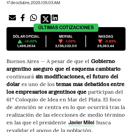
17 de octubre, 2025 | 05:03 AM
ÚLTIMAS
COTIZACIONES
DÓLAR OFICIAL
MERVAL
NASDAQ
+0.02%
-1.02%
-0.83%
1,496.2634
3,156,332.00
26,363.44
Buenos Aires — A pesar de que el
Gobierno
argentino aseguró que el esquema cambiario
continuará
sin modificaciones, el futuro del
dólar
es uno de los
temas más debatidos entre
los empresarios argentinos que
participan del
61° Coloquio de Idea en Mar del Plata. El foco
de atención se centra en lo que ocurrirá tras la
realización de las elecciones de medio término
en las que el presidente
busca
Javier Milei
revalidar el apoyo de la población.