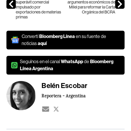
superávit comercial
argumentos económicos de
impulsado por
Milei para reformar la Carta
exportaciones de materias
Orgánica del BCRA
primas
Convertí
Bloomberg Línea
en su fuente de
noticias
aquí
Seguínos en el canal
WhatsApp
de
Bloomberg
Línea Argentina
Belén Escobar
Reportera - Argentina