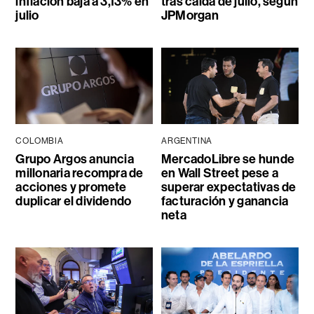
inflación baja a 3,13% en
tras caída de julio, según
julio
JPMorgan
COLOMBIA
ARGENTINA
Grupo Argos anuncia
MercadoLibre se hunde
millonaria recompra de
en Wall Street pese a
acciones y promete
superar expectativas de
duplicar el dividendo
facturación y ganancia
neta