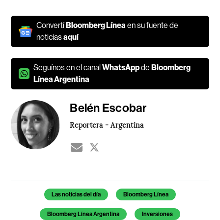
Convertí
Bloomberg Línea
en su fuente de
noticias
aquí
Seguínos en el canal
WhatsApp
de
Bloomberg
Línea Argentina
Belén Escobar
Reportera - Argentina
Temas de este artículo
Las noticias del día
Bloomberg Línea
Bloomberg Línea Argentina
Inversiones