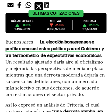
ÚLTIMAS
COTIZACIONES
DÓLAR OFICIAL
MERVAL
NASDAQ
+0.15%
-2.61%
+2.59%
1,495.9529
3,188,971.00
26,584.99
Buenos Aires —
La
elección bonaerense se
y
perfila como un testeo político para el Gobierno
un termómetro de expectativas económicas.
Un resultado ajustado daría aire al oficialismo
y mejoraría las perspectivas de mediano plazo,
mientras que una derrota moderada dejaría en
suspenso las definiciones, con un mercado
más selectivo en sus decisiones, de acuerdo
con estimaciones del sector privado.
Así lo expresó un análisis de Criteria, el cual
sostuvo, además, que “
una derrota amplia, en