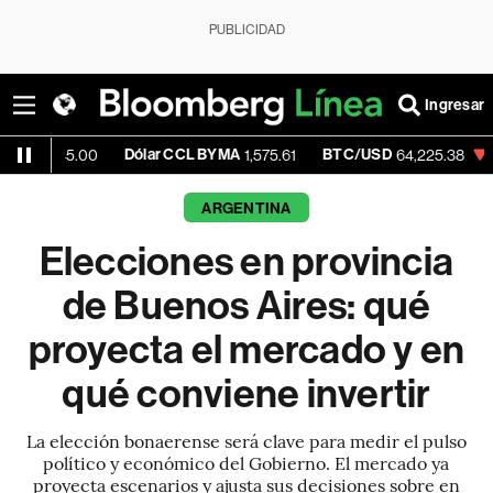
PUBLICIDAD
Ingresar
Dólar CCL BYMA
BTC/USD
-0.11%
ET
00
1,575.61
64,225.38
ARGENTINA
Elecciones en provincia
de Buenos Aires: qué
proyecta el mercado y en
qué conviene invertir
La elección bonaerense será clave para medir el pulso
político y económico del Gobierno. El mercado ya
proyecta escenarios y ajusta sus decisiones sobre en