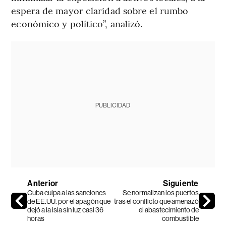
espera de mayor claridad sobre el rumbo
económico y político”, analizó.
PUBLICIDAD
Anterior
Siguiente
Cuba culpa a las sanciones
Se normalizan los puertos
de EE.UU. por el apagón que
tras el conflicto que amenazó
dejó a la isla sin luz casi 36
el abastecimiento de
horas
combustible