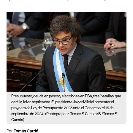
Presupuesto, deuda en pesos y elecciones en PBA, tres ‘batallas’ que
dará Milei en septiembre
El presidente Javier Milei al presentar el
proyecto de Ley de Presupuesto 2025 ante el Congreso, el 15 de
septiembre de 2024.
(Photographer: Tomas F. Cuesta/Bl/Tomas F.
Cuesta)
Por
Tomás Carrió