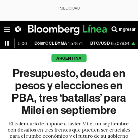
PUBLICIDAD
Ingresar
Dólar CCL BYMA
BTC/USD
+0.22%
E
00
1,578.74
65,079.91
ARGENTINA
Presupuesto, deuda en
pesos y elecciones en
PBA, tres ‘batallas’ para
Milei en septiembre
El calendario le impone a Javier Milei un septiembre
con desafíos en tres frentes que pueden ser cruciales
para el rumbo económico y el futuro de su gobierno