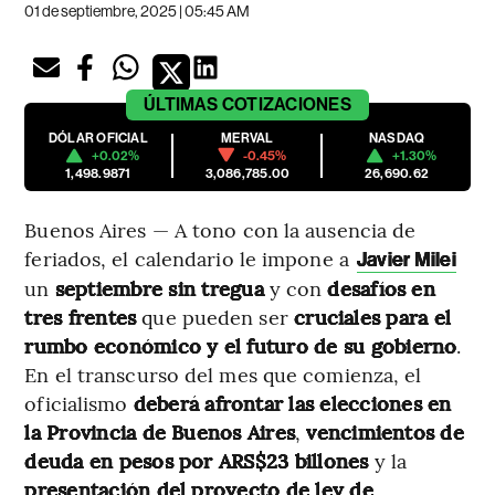
01 de septiembre, 2025 | 05:45 AM
ÚLTIMAS
COTIZACIONES
DÓLAR OFICIAL
MERVAL
NASDAQ
+0.02%
-0.45%
+1.30%
1,498.9871
3,086,785.00
26,690.62
Buenos Aires — A tono con la ausencia de
feriados, el calendario le impone a
Javier Milei
un
septiembre sin tregua
y con
desafíos
en
tres frentes
que pueden ser
cruciales para el
rumbo económico y el futuro de su gobierno
.
En el transcurso del mes que comienza, el
oficialismo
deberá afrontar las elecciones en
la Provincia de Buenos Aires
,
vencimientos de
deuda en pesos por ARS$23 billones
y la
presentación del proyecto de ley de