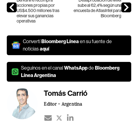
acciones propias por
sube al 62,4% según una
US$4.500 millones tras
encuesta de AtlasIntel para
elevar sus ganancias
Bloomberg
operativas
Convertí
Bloomberg Línea
en su fuente de
noticias
aquí
Seguínos en el canal
WhatsApp
de
Bloomberg
Línea Argentina
Tomás Carrió
Editor - Argentina