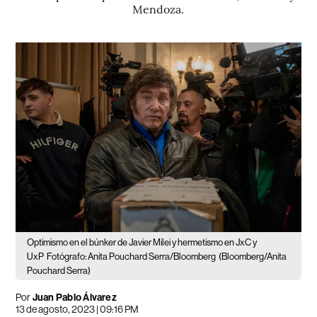
Mendoza.
Optimismo en el búnker de Javier Milei y hermetismo en JxC y
UxP
Fotógrafo: Anita Pouchard Serra/Bloomberg
(Bloomberg/Anita
Pouchard Serra)
Por
Juan Pablo Álvarez
13 de agosto, 2023 | 09:16 PM