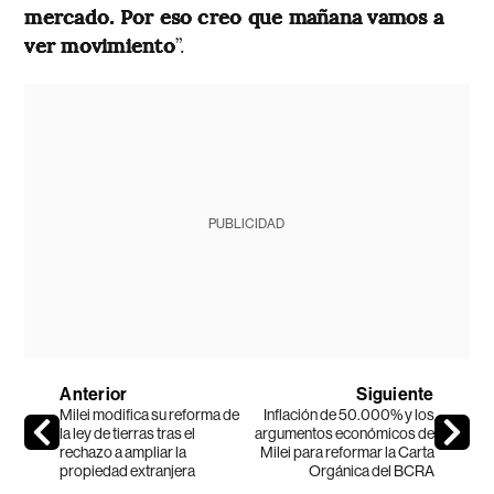
mercado. Por eso creo que mañana vamos a
ver movimiento
”.
PUBLICIDAD
Anterior
Siguiente
Milei modifica su reforma de
Inflación de 50.000% y los
la ley de tierras tras el
argumentos económicos de
rechazo a ampliar la
Milei para reformar la Carta
propiedad extranjera
Orgánica del BCRA