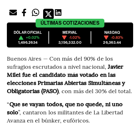
ÚLTIMAS
COTIZACIONES
DÓLAR OFICIAL
MERVAL
NASDAQ
+0.02%
-1.02%
-0.83%
1,496.2634
3,156,332.00
26,363.44
Buenos Aires — Con más del 90% de los
sufragios escrutados a nivel nacional,
Javier
Milei fue el candidato más votado en las
elecciones Primarias Abiertas Simultáneas y
Obligatorias (PASO)
, con más del 30% del total.
“
Que se vayan todos, que no quede, ni uno
solo
”, cantaron los militantes de La Libertad
Avanza en el búnker, eufóricos.