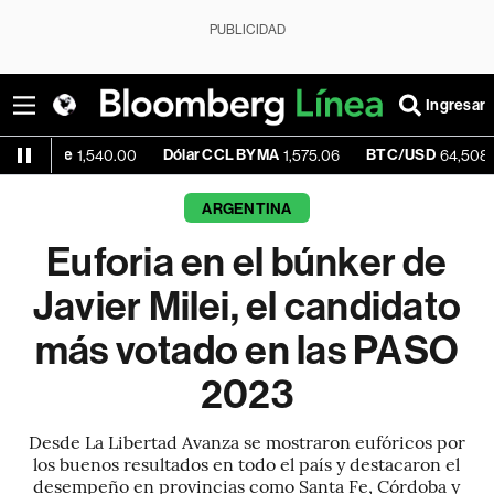
PUBLICIDAD
Ingresar
e
Dólar CCL BYMA
BTC/USD
-0.
1,540.00
1,575.06
64,508.30
ARGENTINA
Euforia en el búnker de
Javier Milei, el candidato
más votado en las PASO
2023
Desde La Libertad Avanza se mostraron eufóricos por
los buenos resultados en todo el país y destacaron el
desempeño en provincias como Santa Fe, Córdoba y