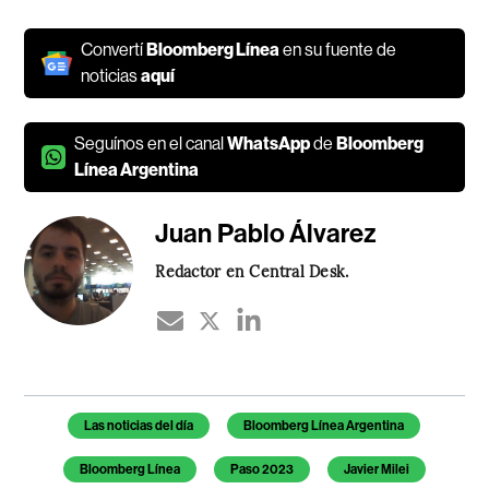
Convertí
Bloomberg Línea
en su fuente de
noticias
aquí
Seguínos en el canal
WhatsApp
de
Bloomberg
Línea Argentina
Juan Pablo Álvarez
Redactor en Central Desk.
Temas de este artículo
Las noticias del día
Bloomberg Línea Argentina
Bloomberg Línea
Paso 2023
Javier Milei