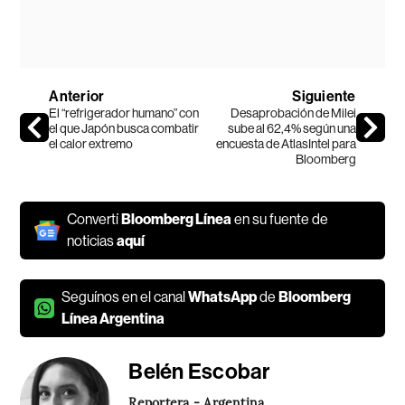
Anterior
Siguiente
El “refrigerador humano” con
Desaprobación de Milei
el que Japón busca combatir
sube al 62,4% según una
el calor extremo
encuesta de AtlasIntel para
Bloomberg
Convertí
Bloomberg Línea
en su fuente de
noticias
aquí
Seguínos en el canal
WhatsApp
de
Bloomberg
Línea Argentina
Belén Escobar
Reportera - Argentina