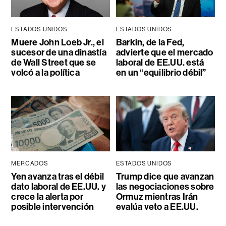
ESTADOS UNIDOS
ESTADOS UNIDOS
Muere John Loeb Jr., el
Barkin, de la Fed,
sucesor de una dinastía
advierte que el mercado
de Wall Street que se
laboral de EE.UU. está
volcó a la política
en un “equilibrio débil”
MERCADOS
ESTADOS UNIDOS
Yen avanza tras el débil
Trump dice que avanzan
dato laboral de EE.UU. y
las negociaciones sobre
crece la alerta por
Ormuz mientras Irán
posible intervención
evalúa veto a EE.UU.