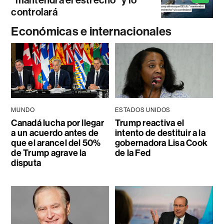
"mantendrá el estrecho" y lo
controlará
Económicas e internacionales
MUNDO
ESTADOS UNIDOS
Canadá lucha por llegar
Trump reactiva el
a un acuerdo antes de
intento de destituir a la
que el arancel del 50%
gobernadora Lisa Cook
de Trump agrave la
de la Fed
disputa