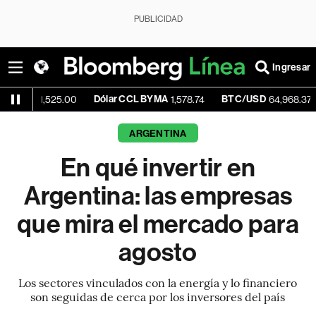
PUBLICIDAD
Ingresar
Dólar CCL BYMA
BTC/USD
-0.10%
,525.00
1,578.74
64,968.37
ARGENTINA
En qué invertir en
Argentina: las empresas
que mira el mercado para
agosto
Los sectores vinculados con la energía y lo financiero
son seguidas de cerca por los inversores del país