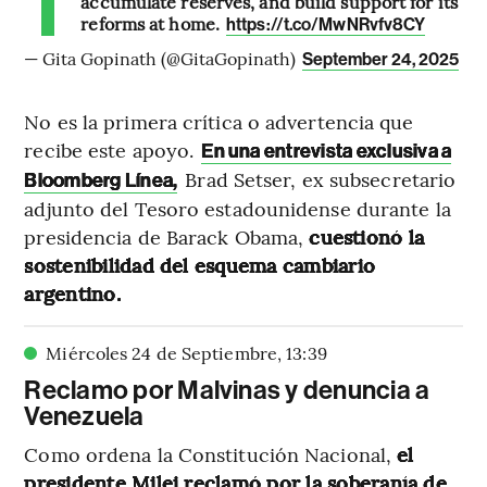
accumulate reserves, and build support for its
reforms at home.
https://t.co/MwNRvfv8CY
— Gita Gopinath (@GitaGopinath)
September 24, 2025
No es la primera crítica o advertencia que
recibe este apoyo.
En una entrevista exclusiva a
Brad Setser, ex subsecretario
Bloomberg Línea,
adjunto del Tesoro estadounidense durante la
presidencia de Barack Obama,
cuestionó la
sostenibilidad del esquema cambiario
argentino.
Miércoles 24 de Septiembre
,
13
:
39
Reclamo por Malvinas y denuncia a
Venezuela
Como ordena la Constitución Nacional,
el
presidente Milei reclamó por la soberanía de