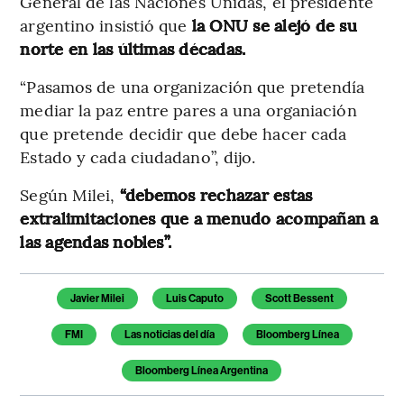
General de las Naciones Unidas, el presidente
argentino insistió que
la ONU se alejó de su
norte en las últimas décadas.
“Pasamos de una organización que pretendía
mediar la paz entre pares a una organiación
que pretende decidir que debe hacer cada
Estado y cada ciudadano”, dijo.
Según Milei,
“debemos rechazar estas
extralimitaciones que a menudo acompañan a
las agendas nobles”.
Temas de este artículo
Javier Milei
Luis Caputo
Scott Bessent
FMI
Las noticias del día
Bloomberg Línea
Bloomberg Línea Argentina