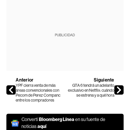
PUBLICIDAD
Anterior
Siguiente
YPF cierra venta de más
GTA 6 tendrá un adelanto
áreas convencionales con
exclusivo en Netflix: cuándo
Pecom de Perez Companc
se estrena y a qué hora
entre los compradores
Convertí
Bloomberg Línea
en su fuente de
noticias
aquí