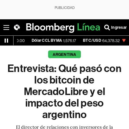
PUBLICIDAD
Ingresar
Dólar CCL BYMA
BTC/USD
-0.63%
30.00
1,576.17
64,378.32
ARGENTINA
Entrevista: Qué pasó con
los bitcoin de
MercadoLibre y el
impacto del peso
argentino
El director de relaciones con inversores de la