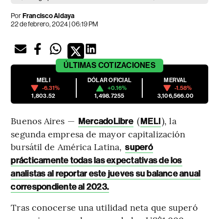
Por
Francisco Aldaya
22 de febrero, 2024 | 06:19 PM
ÚLTIMAS
COTIZACIONES
MELI
DÓLAR OFICIAL
MERVAL
-6.31%
+0.16%
-1.58%
1,803.52
1,498.7255
3,106,566.00
Buenos Aires —
(
), la
MercadoLibre
MELI
segunda empresa de mayor capitalización
bursátil de América Latina,
superó
prácticamente todas las expectativas de los
analistas al reportar este jueves su balance anual
correspondiente al 2023.
Tras conocerse una utilidad neta que superó