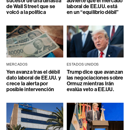
sucesor de una dinastía
advierte que el mercado
de Wall Street que se
laboral de EE.UU. está
volcó a la política
en un “equilibrio débil”
MERCADOS
ESTADOS UNIDOS
Yen avanza tras el débil
Trump dice que avanzan
dato laboral de EE.UU. y
las negociaciones sobre
crece la alerta por
Ormuz mientras Irán
posible intervención
evalúa veto a EE.UU.