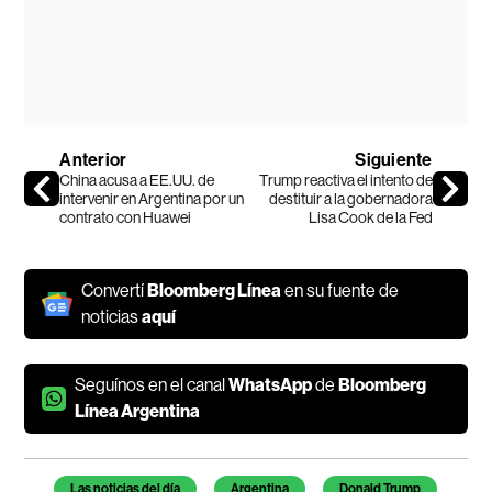
Anterior
Siguiente
China acusa a EE.UU. de
Trump reactiva el intento de
intervenir en Argentina por un
destituir a la gobernadora
contrato con Huawei
Lisa Cook de la Fed
Convertí
Bloomberg Línea
en su fuente de
noticias
aquí
Seguínos en el canal
WhatsApp
de
Bloomberg
Línea Argentina
Temas de este artículo
Las noticias del día
Argentina
Donald Trump