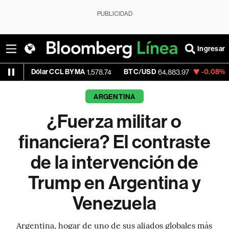
PUBLICIDAD
Ingresar
ar CCL BYMA
BTC/USD
-0.08%
ETH/USD
1,578.74
64,883.97
1
ARGENTINA
¿Fuerza militar o
financiera? El contraste
de la intervención de
Trump en Argentina y
Venezuela
Argentina, hogar de uno de sus aliados globales más