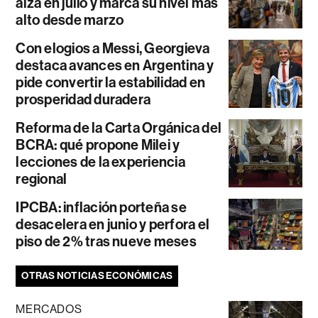
alza en julio y marca su nivel más
alto desde marzo
Con elogios a Messi, Georgieva
destaca avances en Argentina y
pide convertir la estabilidad en
prosperidad duradera
Reforma de la Carta Orgánica del
BCRA: qué propone Milei y
lecciones de la experiencia
regional
IPCBA: inflación porteña se
desacelera en junio y perfora el
piso de 2% tras nueve meses
OTRAS NOTICIAS ECONÓMICAS
MERCADOS