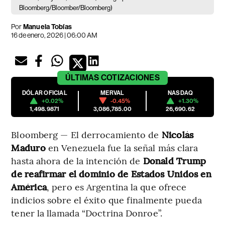
Bloomberg/Bloomber/Bloomberg)
Por
Manuela Tobías
16 de enero, 2026 | 06:00 AM
ÚLTIMAS
COTIZACIONES
DÓLAR OFICIAL
MERVAL
NASDAQ
+0.02%
-0.45%
+1.30%
1,498.9871
3,086,785.00
26,690.62
Bloomberg — El derrocamiento de
Nicolás
Maduro
en Venezuela fue la señal más clara
hasta ahora de la intención de
Donald Trump
de reafirmar el dominio de Estados Unidos en
América
, pero es Argentina la que ofrece
indicios sobre el éxito que finalmente pueda
tener la llamada “Doctrina Donroe”.