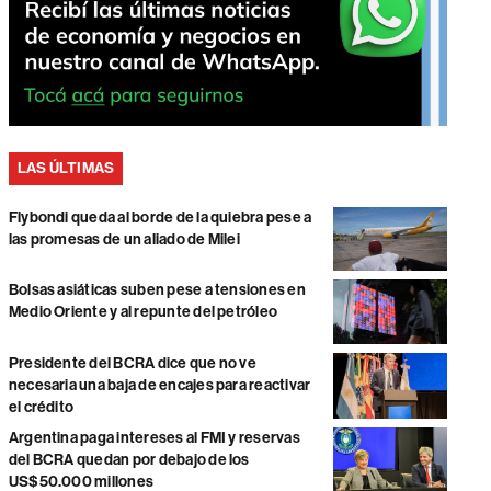
LAS ÚLTIMAS
Flybondi queda al borde de la quiebra pese a
las promesas de un aliado de Milei
Bolsas asiáticas suben pese a tensiones en
Medio Oriente y al repunte del petróleo
Presidente del BCRA dice que no ve
necesaria una baja de encajes para reactivar
el crédito
Argentina paga intereses al FMI y reservas
del BCRA quedan por debajo de los
US$50.000 millones