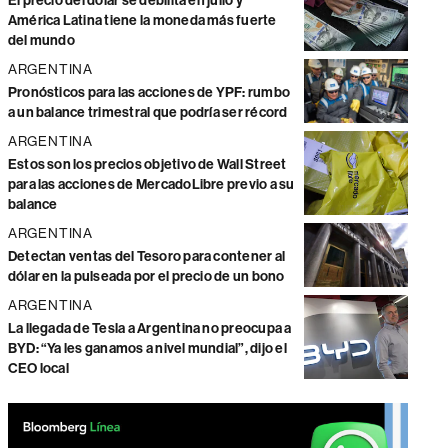
El precio del dólar se debilita en julio y
América Latina tiene la moneda más fuerte
del mundo
ARGENTINA
Pronósticos para las acciones de YPF: rumbo
a un balance trimestral que podría ser récord
ARGENTINA
Estos son los precios objetivo de Wall Street
para las acciones de MercadoLibre previo a su
balance
ARGENTINA
Detectan ventas del Tesoro para contener al
dólar en la pulseada por el precio de un bono
ARGENTINA
La llegada de Tesla a Argentina no preocupa a
BYD: “Ya les ganamos a nivel mundial”, dijo el
CEO local