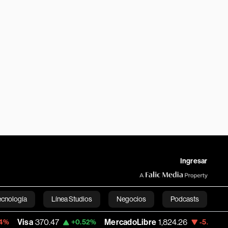
Ingresar
ecnología
Línea Studios
Negocios
Podcasts
sa
370.47
MercadoLibre
1,824.26
Banco
+0.52%
-5.23%
English