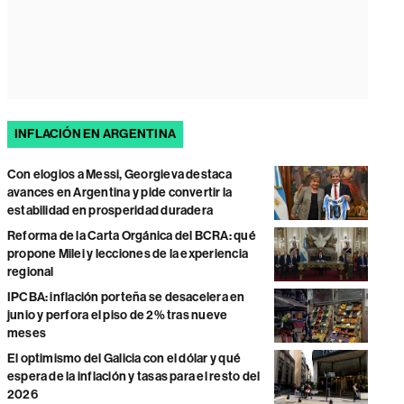
INFLACIÓN EN ARGENTINA
Con elogios a Messi, Georgieva destaca
avances en Argentina y pide convertir la
estabilidad en prosperidad duradera
Reforma de la Carta Orgánica del BCRA: qué
propone Milei y lecciones de la experiencia
regional
IPCBA: inflación porteña se desacelera en
junio y perfora el piso de 2% tras nueve
meses
El optimismo del Galicia con el dólar y qué
espera de la inflación y tasas para el resto del
2026