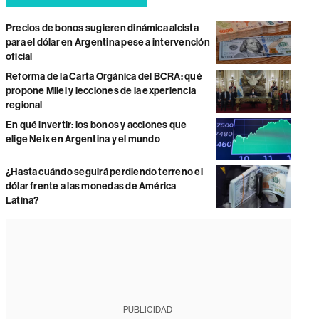
Precios de bonos sugieren dinámica alcista
para el dólar en Argentina pese a intervención
oficial
Reforma de la Carta Orgánica del BCRA: qué
propone Milei y lecciones de la experiencia
regional
En qué invertir: los bonos y acciones que
elige Neix en Argentina y el mundo
¿Hasta cuándo seguirá perdiendo terreno el
dólar frente a las monedas de América
Latina?
PUBLICIDAD