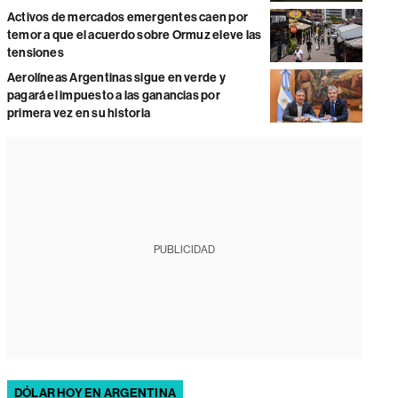
Activos de mercados emergentes caen por
temor a que el acuerdo sobre Ormuz eleve las
tensiones
Aerolíneas Argentinas sigue en verde y
pagará el impuesto a las ganancias por
primera vez en su historia
PUBLICIDAD
DÓLAR HOY EN ARGENTINA