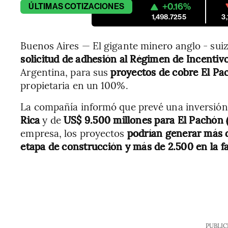
+0.16%
ÚLTIMAS
COTIZACIONES
1,498.7255
3
Buenos Aires — El gigante minero anglo - sui
solicitud de adhesión al Régimen de Incentiv
Argentina, para sus
proyectos de cobre El Pa
propietaria en un 100%.
La compañía informó que prevé una inversión
Rica
y de
US$ 9.500 millones para El Pachón (
empresa, los proyectos
podrían generar más d
etapa de construcción y más de 2.500 en la fa
PUBLIC