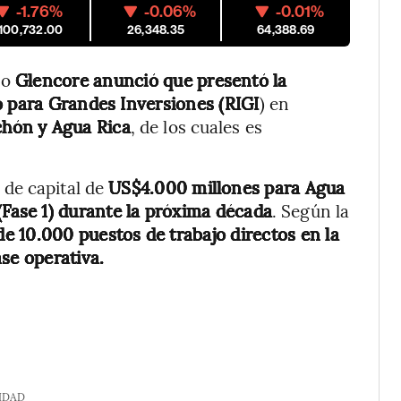
-1.76%
-0.06%
-0.01%
,100,732.00
26,348.35
64,388.69
zo
Glencore anunció que presentó la
o para Grandes Inversiones (RIGI
) en
chón y Agua Rica
, de los cuales es
 de capital de
US$4.000 millones para Agua
Fase 1)
durante la próxima década
. Según la
e 10.000 puestos de trabajo directos en la
se operativa.
IDAD