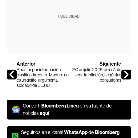
PUBLICIDAD
Anterior
Siguiente
Apostar por información
IPC de julio 2026: de cuánto
clasificada contra Maduro no
sería la inflación, según las
es un delito, argumenta
consultoras
soldado de EE.UU.
Convertí
Bloomberg Línea
en su fuente de
noticias
aquí
Seguínos en el canal
WhatsApp
de
Bloomberg