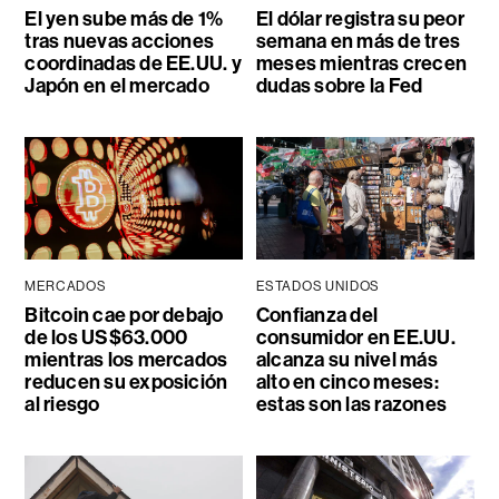
El yen sube más de 1%
El dólar registra su peor
tras nuevas acciones
semana en más de tres
coordinadas de EE.UU. y
meses mientras crecen
Japón en el mercado
dudas sobre la Fed
MERCADOS
ESTADOS UNIDOS
Bitcoin cae por debajo
Confianza del
de los US$63.000
consumidor en EE.UU.
mientras los mercados
alcanza su nivel más
reducen su exposición
alto en cinco meses:
al riesgo
estas son las razones