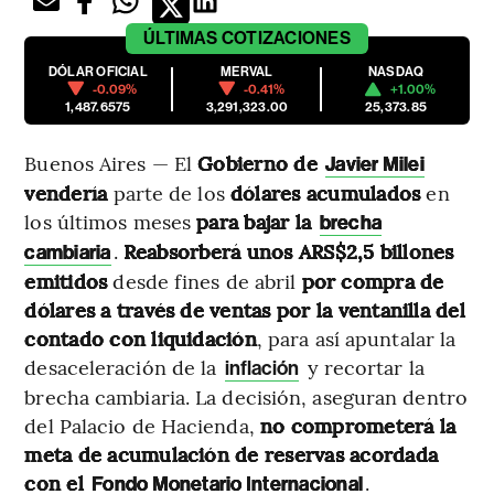
ÚLTIMAS
COTIZACIONES
DÓLAR OFICIAL
MERVAL
NASDAQ
-0.09%
-0.41%
+1.00%
1,487.6575
3,291,323.00
25,373.85
Buenos Aires — El
Gobierno de
Javier Milei
vendería
parte de los
dólares acumulados
en
los últimos meses
para bajar la
brecha
.
Reabsorberá unos ARS$2,5 billones
cambiaria
emitidos
desde fines de abril
por compra de
dólares a través de ventas por la ventanilla del
contado con liquidación
, para así apuntalar la
desaceleración de la
y recortar la
inflación
brecha cambiaria. La decisión, aseguran dentro
del Palacio de Hacienda,
no comprometerá la
meta de acumulación de reservas acordada
con el
.
Fondo Monetario Internacional