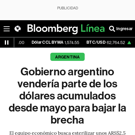
PUBLICIDAD
Ingresar
Dólar CCL BYMA
BTC/USD
+0.25%
E
00
1,574.55
62,764.52
ARGENTINA
Gobierno argentino
vendería parte de los
dólares acumulados
desde mayo para bajar la
brecha
El equipo económico busca esterilizar unos ARS$2,5