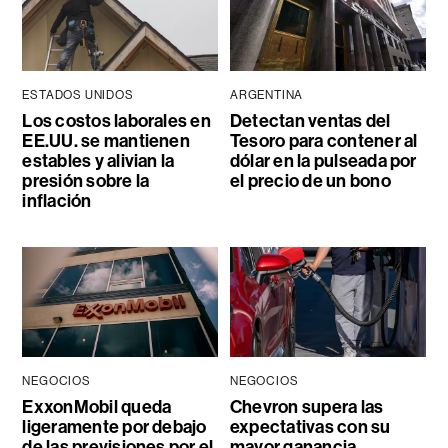
ESTADOS UNIDOS
ARGENTINA
Los costos laborales en
Detectan ventas del
EE.UU. se mantienen
Tesoro para contener al
estables y alivian la
dólar en la pulseada por
presión sobre la
el precio de un bono
inflación
NEGOCIOS
NEGOCIOS
ExxonMobil queda
Chevron supera las
ligeramente por debajo
expectativas con su
de las previsiones por el
mayor ganancia