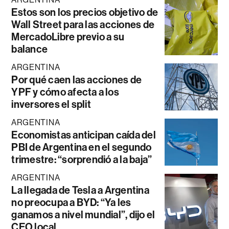
Estos son los precios objetivo de
Wall Street para las acciones de
MercadoLibre previo a su
balance
ARGENTINA
Por qué caen las acciones de
YPF y cómo afecta a los
inversores el split
ARGENTINA
Economistas anticipan caída del
PBI de Argentina en el segundo
trimestre: “sorprendió a la baja”
ARGENTINA
La llegada de Tesla a Argentina
no preocupa a BYD: “Ya les
ganamos a nivel mundial”, dijo el
CEO local