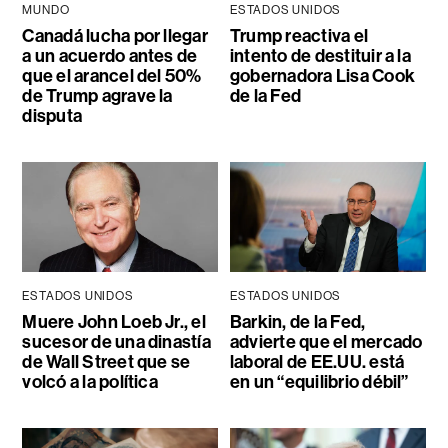
MUNDO
ESTADOS UNIDOS
Canadá lucha por llegar
Trump reactiva el
a un acuerdo antes de
intento de destituir a la
que el arancel del 50%
gobernadora Lisa Cook
de Trump agrave la
de la Fed
disputa
ESTADOS UNIDOS
ESTADOS UNIDOS
Muere John Loeb Jr., el
Barkin, de la Fed,
sucesor de una dinastía
advierte que el mercado
de Wall Street que se
laboral de EE.UU. está
volcó a la política
en un “equilibrio débil”