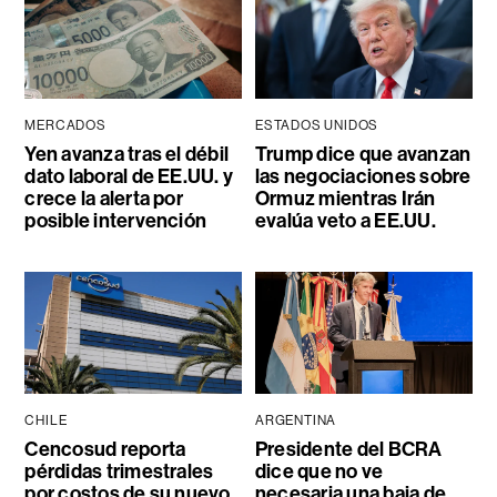
MERCADOS
ESTADOS UNIDOS
Yen avanza tras el débil
Trump dice que avanzan
dato laboral de EE.UU. y
las negociaciones sobre
crece la alerta por
Ormuz mientras Irán
posible intervención
evalúa veto a EE.UU.
CHILE
ARGENTINA
Cencosud reporta
Presidente del BCRA
pérdidas trimestrales
dice que no ve
por costos de su nuevo
necesaria una baja de