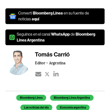
Convertí
Bloomberg Línea
en su fuente de
noticias
aquí
Seguínos en el canal
WhatsApp
de
Bloomberg
Línea Argentina
Tomás Carrió
Editor - Argentina
Temas de este artículo
Bloomberg Línea
Bloomberg Línea Argentina
Las noticias del día
Economía argentina