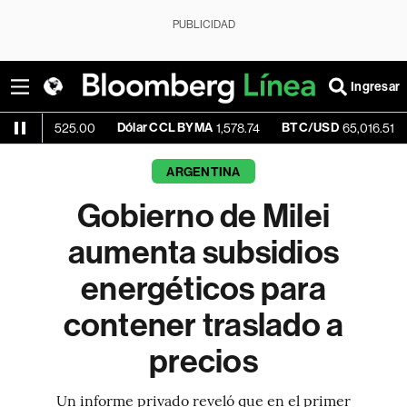
PUBLICIDAD
Ingresar
Dólar CCL BYMA
BTC/USD
-0.13%
525.00
1,578.74
65,016.51
ARGENTINA
Gobierno de Milei
aumenta subsidios
energéticos para
contener traslado a
precios
Un informe privado reveló que en el primer