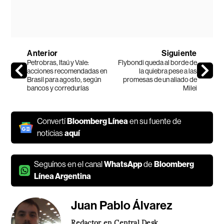
Anterior
Siguiente
Petrobras, Itaú y Vale:
Flybondi queda al borde de
acciones recomendadas en
la quiebra pese a las
Brasil para agosto, según
promesas de un aliado de
bancos y corredurías
Milei
Convertí
Bloomberg Línea
en su fuente de
noticias
aquí
Seguínos en el canal
WhatsApp
de
Bloomberg
Línea Argentina
Juan Pablo Álvarez
Redactor en Central Desk.