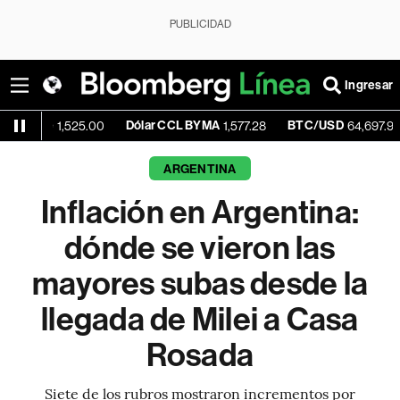
PUBLICIDAD
Ingresar
Dólar CCL BYMA
BTC/USD
+0.47
1,525.00
1,577.28
64,697.97
ARGENTINA
Inflación en Argentina:
dónde se vieron las
mayores subas desde la
llegada de Milei a Casa
Rosada
Siete de los rubros mostraron incrementos por