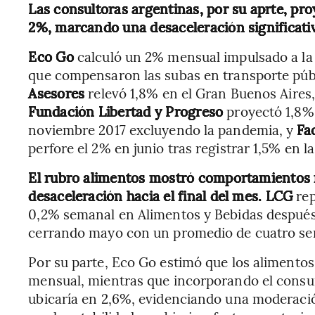
Las consultoras argentinas, por su aprte, pr
2%, marcando una desaceleración significativ
Eco Go
calculó un 2% mensual impulsado a l
que compensaron las subas en transporte públ
Asesores
relevó 1,8% en el Gran Buenos Aires
Fundación Libertad y Progreso
proyectó 1,8%,
noviembre 2017 excluyendo la pandemia, y
Fa
perfore el 2% en junio tras registrar 1,5% en 
El rubro alimentos mostró comportamientos
desaceleración hacia el final del mes.
LCG
rep
0,2% semanal en Alimentos y Bebidas después 
cerrando mayo con un promedio de cuatro se
Por su parte, Eco Go estimó que los alimento
mensual, mientras que incorporando el consum
ubicaría en 2,6%, evidenciando una moderació