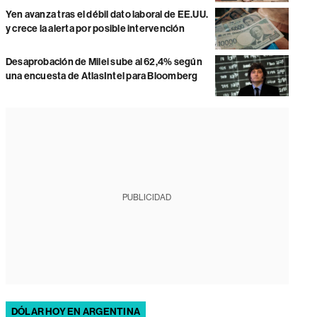
Yen avanza tras el débil dato laboral de EE.UU.
y crece la alerta por posible intervención
Desaprobación de Milei sube al 62,4% según
una encuesta de AtlasIntel para Bloomberg
PUBLICIDAD
DÓLAR HOY EN ARGENTINA