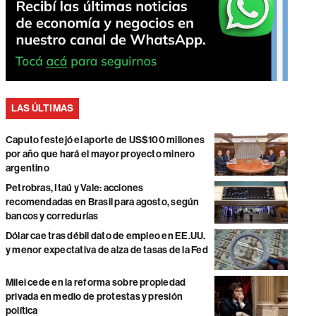
LAS ÚLTIMAS
Caputo festejó el aporte de US$100 millones
por año que hará el mayor proyecto minero
argentino
Petrobras, Itaú y Vale: acciones
recomendadas en Brasil para agosto, según
bancos y corredurías
Dólar cae tras débil dato de empleo en EE.UU.
y menor expectativa de alza de tasas de la Fed
Milei cede en la reforma sobre propiedad
privada en medio de protestas y presión
política