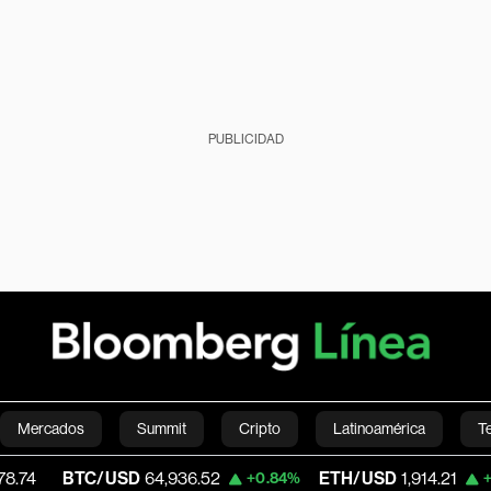
PUBLICIDAD
Mercados
Summit
Cripto
Latinoamérica
T
TC/USD
64,936.52
ETH/USD
1,914.21
V
+0.84%
+0.44%
Green
Economía
Estilo de vida
Mundo
Videos