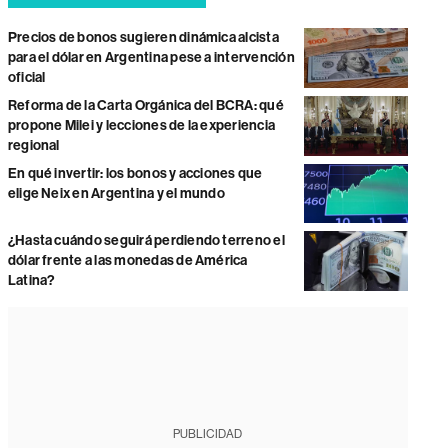
Precios de bonos sugieren dinámica alcista
para el dólar en Argentina pese a intervención
oficial
Reforma de la Carta Orgánica del BCRA: qué
propone Milei y lecciones de la experiencia
regional
En qué invertir: los bonos y acciones que
elige Neix en Argentina y el mundo
¿Hasta cuándo seguirá perdiendo terreno el
dólar frente a las monedas de América
Latina?
PUBLICIDAD