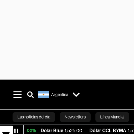
Argentina
Las noticias del día
Newsletters
Línea Mundial
Dólar Blue
1,525.00
Dólar CCL BYMA
1,578.74
B
+0.02%
Bloomberg 