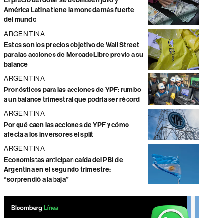
El precio del dólar se debilita en julio y
América Latina tiene la moneda más fuerte
del mundo
ARGENTINA
Estos son los precios objetivo de Wall Street
para las acciones de MercadoLibre previo a su
balance
ARGENTINA
Pronósticos para las acciones de YPF: rumbo
a un balance trimestral que podría ser récord
ARGENTINA
Por qué caen las acciones de YPF y cómo
afecta a los inversores el split
ARGENTINA
Economistas anticipan caída del PBI de
Argentina en el segundo trimestre:
“sorprendió a la baja”