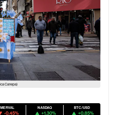
ica Canepa)
MERVAL
NASDAQ
BTC/USD
-0.45%
+1.30%
+0.85%