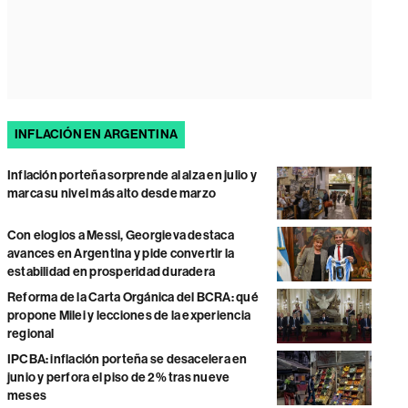
INFLACIÓN EN ARGENTINA
Inflación porteña sorprende al alza en julio y
marca su nivel más alto desde marzo
Con elogios a Messi, Georgieva destaca
avances en Argentina y pide convertir la
estabilidad en prosperidad duradera
Reforma de la Carta Orgánica del BCRA: qué
propone Milei y lecciones de la experiencia
regional
IPCBA: inflación porteña se desacelera en
junio y perfora el piso de 2% tras nueve
meses