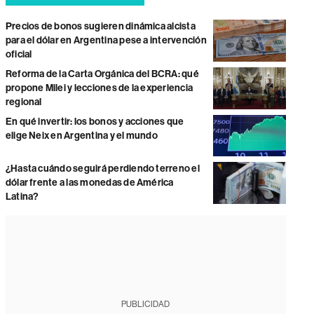
Precios de bonos sugieren dinámica alcista
para el dólar en Argentina pese a intervención
oficial
Reforma de la Carta Orgánica del BCRA: qué
propone Milei y lecciones de la experiencia
regional
En qué invertir: los bonos y acciones que
elige Neix en Argentina y el mundo
¿Hasta cuándo seguirá perdiendo terreno el
dólar frente a las monedas de América
Latina?
PUBLICIDAD