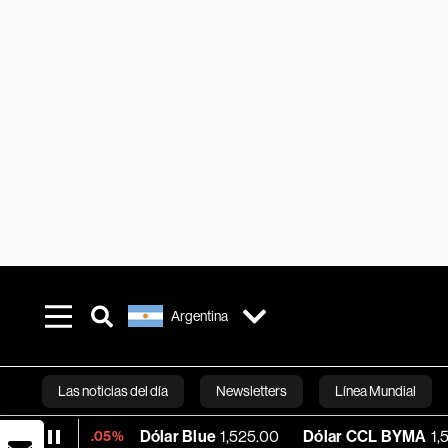
Argentina
Las noticias del día
Newsletters
Línea Mundial
Dólar Blue
1,525.00
Dólar CCL BYMA
1,579.13
B
-0.05%
Bloomberg 