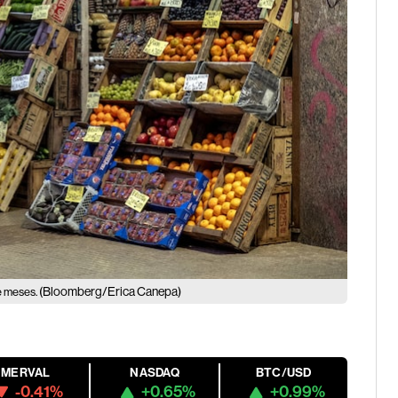
(Bloomberg/Erica Canepa)
ve meses.
MERVAL
NASDAQ
BTC/USD
-0.41%
+0.65%
+0.99%