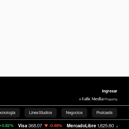
Ingresar
ecnología
Línea Studios
Negocios
Podcasts
Visa
368.07
MercadoLibre
1,825.80
Ban
-0.65%
+0.08%
English