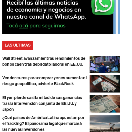
LAS ÚLTIMAS
Wall Street avanza mientras rendimientos de
bonos caen tras débil dato laboral en EE.UU.
Vender euros para comprar yenes aumenta el
riesgo geopolítico, advierte BlackRock
El yen pierde casi la mitad de sus ganancias
tras la intervención conjunta de EE.UU. y
Japón
¿Qué países de América Latina apuestan por
el fracking? El panorama legal que marcará
las nuevas inversiones