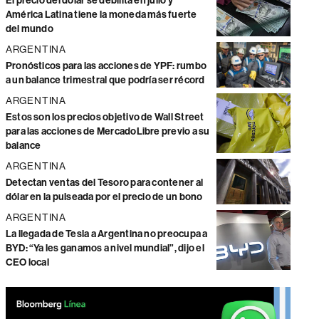
El precio del dólar se debilita en julio y
América Latina tiene la moneda más fuerte
del mundo
ARGENTINA
Pronósticos para las acciones de YPF: rumbo
a un balance trimestral que podría ser récord
ARGENTINA
Estos son los precios objetivo de Wall Street
para las acciones de MercadoLibre previo a su
balance
ARGENTINA
Detectan ventas del Tesoro para contener al
dólar en la pulseada por el precio de un bono
ARGENTINA
La llegada de Tesla a Argentina no preocupa a
BYD: “Ya les ganamos a nivel mundial”, dijo el
CEO local