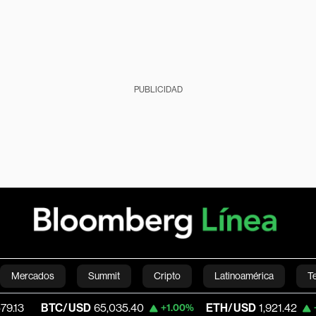
PUBLICIDAD
Mercados
Summit
Cripto
Latinoamérica
T
TC/USD
65,035.40
ETH/USD
1,921.42
+1.00%
+0.82%
Green
Economía
Estilo de vida
Mundo
Videos