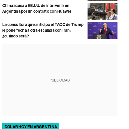
China acusa a EE.UU. de intervenir en
Argentina por un contrato con Huawei
La consultora que anticipó el TACO de Trump
le pone fecha a otra escalada con Irán:
¿cuándo será?
PUBLICIDAD
DÓLAR HOY EN ARGENTINA