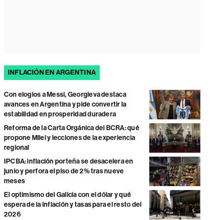
INFLACIÓN EN ARGENTINA
Con elogios a Messi, Georgieva destaca
avances en Argentina y pide convertir la
estabilidad en prosperidad duradera
Reforma de la Carta Orgánica del BCRA: qué
propone Milei y lecciones de la experiencia
regional
IPCBA: inflación porteña se desacelera en
junio y perfora el piso de 2% tras nueve
meses
El optimismo del Galicia con el dólar y qué
espera de la inflación y tasas para el resto del
2026