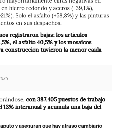
ró mayoritariamente cifras negativas en
 en hierro redondo y aceros (-39,1%),
-21%). Solo el asfalto (+58,8%) y las pinturas
entos en sus despachos.
os registraron bajas: los artículos
1,5%, el asfalto 40,5% y los mosaicos
ara construcción tuvieron la menor caída
IDAD
iorándose,
con 387.405 puestos de trabajo
l 13% interanual y acumula una baja del
Caputo y aseguran que hay atraso cambiario