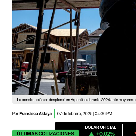
La construcción se desplomó en Argentina durante 2024 ante mayores c
Por
Francisco Aldaya
07 de febrero, 2025 | 04:36 PM
DÓLAR OFICIAL
+0.02%
ÚLTIMAS
COTIZACIONES