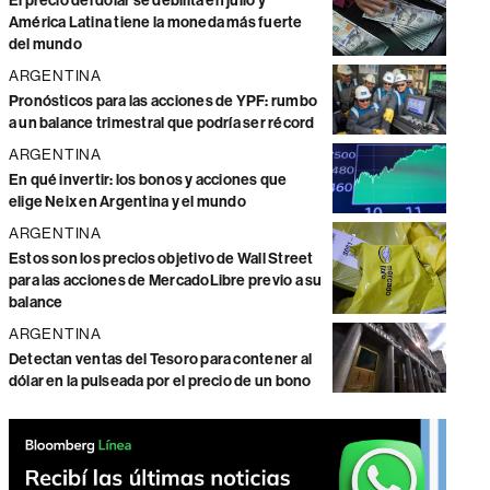
El precio del dólar se debilita en julio y
América Latina tiene la moneda más fuerte
del mundo
ARGENTINA
Pronósticos para las acciones de YPF: rumbo
a un balance trimestral que podría ser récord
ARGENTINA
En qué invertir: los bonos y acciones que
elige Neix en Argentina y el mundo
ARGENTINA
Estos son los precios objetivo de Wall Street
para las acciones de MercadoLibre previo a su
balance
ARGENTINA
Detectan ventas del Tesoro para contener al
dólar en la pulseada por el precio de un bono