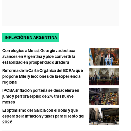
INFLACIÓN EN ARGENTINA
Con elogios a Messi, Georgieva destaca
avances en Argentina y pide convertir la
estabilidad en prosperidad duradera
Reforma de la Carta Orgánica del BCRA: qué
propone Milei y lecciones de la experiencia
regional
IPCBA: inflación porteña se desacelera en
junio y perfora el piso de 2% tras nueve
meses
El optimismo del Galicia con el dólar y qué
espera de la inflación y tasas para el resto del
2026