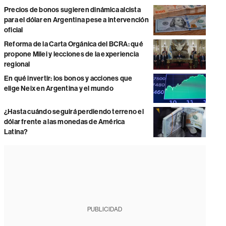
Precios de bonos sugieren dinámica alcista
para el dólar en Argentina pese a intervención
oficial
Reforma de la Carta Orgánica del BCRA: qué
propone Milei y lecciones de la experiencia
regional
En qué invertir: los bonos y acciones que
elige Neix en Argentina y el mundo
¿Hasta cuándo seguirá perdiendo terreno el
dólar frente a las monedas de América
Latina?
PUBLICIDAD