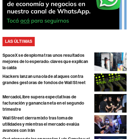
LAS ÚLTIMAS
SpaceX se desploma tras unos resultados
mejores de lo esperado: claves que explican
la caída
Hackers lanzan una ola de ataques contra
grandes gestoras de fondos de Wall Street
MercadoLibre supera expectativas de
facturación y ganancia neta en el segundo
trimestre
Wall Street cierra mixto tras toma de
utilidades y mientras el mercado evalúa
avances con Irán