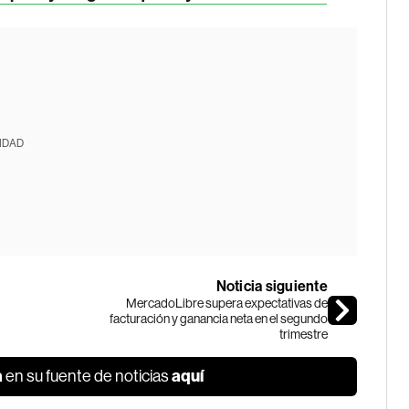
IDAD
Noticia siguiente
MercadoLibre supera expectativas de
facturación y ganancia neta en el segundo
trimestre
a
aquí
en su fuente de noticias