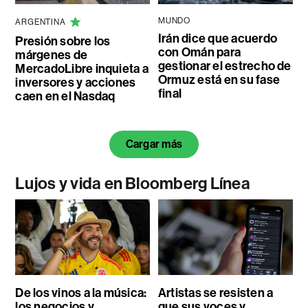
MUNDO
ARGENTINA
Irán dice que acuerdo
Presión sobre los
con Omán para
márgenes de
gestionar el estrecho de
MercadoLibre inquieta a
Ormuz está en su fase
inversores y acciones
final
caen en el Nasdaq
Cargar más
Lujos y vida en Bloomberg Línea
De los vinos a la música:
Artistas se resisten a
los negocios y
que sus voces y