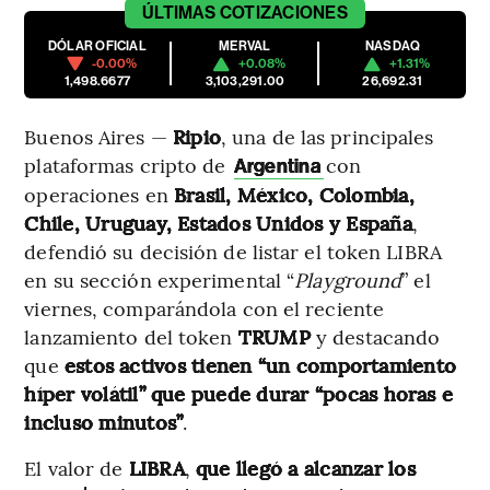
ÚLTIMAS
COTIZACIONES
DÓLAR OFICIAL
MERVAL
NASDAQ
-0.00%
+0.08%
+1.31%
1,498.6677
3,103,291.00
26,692.31
Buenos Aires —
Ripio
, una de las principales
plataformas cripto de
con
Argentina
operaciones en
Brasil, México, Colombia,
Chile, Uruguay, Estados Unidos y España
,
defendió su decisión de listar el token LIBRA
en su sección experimental “
Playground
” el
viernes, comparándola con el reciente
lanzamiento del token
TRUMP
y destacando
que
estos activos tienen “un comportamiento
híper volátil” que puede durar “pocas horas e
incluso minutos”
.
El valor de
LIBRA
,
que llegó a alcanzar los