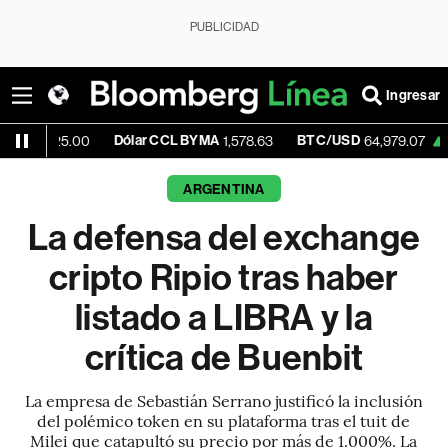
PUBLICIDAD
Ingresar
Dólar CCL BYMA
BTC/USD
+0.91%
E
00
1,578.63
64,979.07
ARGENTINA
La defensa del exchange
cripto Ripio tras haber
listado a LIBRA y la
crítica de Buenbit
La empresa de Sebastián Serrano justificó la inclusión
del polémico token en su plataforma tras el tuit de
Milei que catapultó su precio por más de 1.000%. La