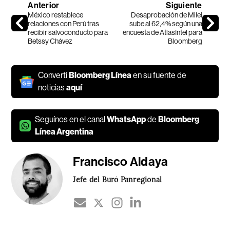
Anterior
Siguiente
México restablece
Desaprobación de Milei
relaciones con Perú tras
sube al 62,4% según una
recibir salvoconducto para
encuesta de AtlasIntel para
Betssy Chávez
Bloomberg
Convertí
Bloomberg Línea
en su fuente de
noticias
aquí
Seguínos en el canal
WhatsApp
de
Bloomberg
Línea Argentina
Francisco Aldaya
Jefé del Buró Panregional