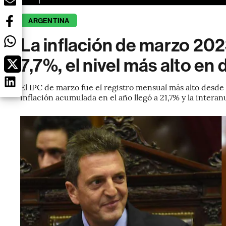
ARGENTINA
La inflación de marzo 202
7,7%, el nivel más alto en
El IPC de marzo fue el registro mensual más alto desde
inflación acumulada en el año llegó a 21,7% y la intera