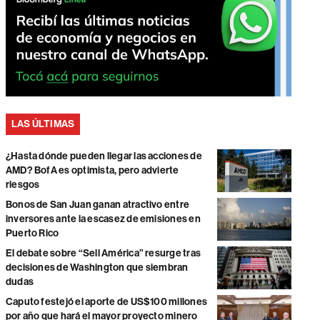
LAS ÚLTIMAS
¿Hasta dónde pueden llegar las acciones de
AMD? BofA es optimista, pero advierte
riesgos
Bonos de San Juan ganan atractivo entre
inversores ante la escasez de emisiones en
Puerto Rico
El debate sobre “Sell América” resurge tras
decisiones de Washington que siembran
dudas
Caputo festejó el aporte de US$100 millones
por año que hará el mayor proyecto minero