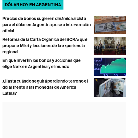
DÓLAR HOY EN ARGENTINA
Precios de bonos sugieren dinámica alcista
para el dólar en Argentina pese a intervención
oficial
Reforma de la Carta Orgánica del BCRA: qué
propone Milei y lecciones de la experiencia
regional
En qué invertir: los bonos y acciones que
elige Neix en Argentina y el mundo
¿Hasta cuándo seguirá perdiendo terreno el
dólar frente a las monedas de América
Latina?