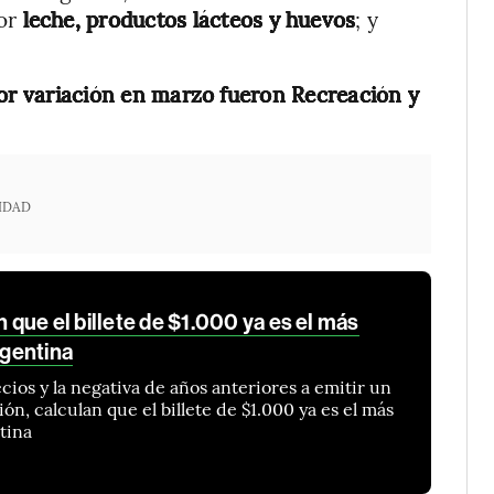
por
leche, productos lácteos y huevos
; y
or variación en marzo fueron Recreación y
IDAD
an que el billete de $1.000 ya es el más
rgentina
cios y la negativa de años anteriores a emitir un
n, calculan que el billete de $1.000 ya es el más
tina