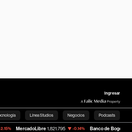
Ingresar
ecnología
Línea Studios
Negocios
Podcasts
adoLibre
1,821.795
Banco de Bogota
38,900.00
-0.14%
English