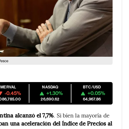
 Pesce
MERVAL
NASDAQ
BTC/USD
-0.45%
+1.30%
+0.05%
,086,785.00
26,690.62
64,967.86
tina alcanzó el 7,7%
. Si bien la mayoría de
an una aceleración del Índice de Precios al