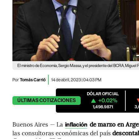
El ministro de Economía, Sergio Massa, y el presidente del BCRA, Miguel
Por
Tomás Carrió
14 de abril, 2023 | 04:03 PM
DÓLAR OFICIAL
+0.02%
ÚLTIMAS
COTIZACIONES
1,498.9871
3
Buenos Aires — La
de marzo en Argen
inflación
las consultoras económicas del país
descontab