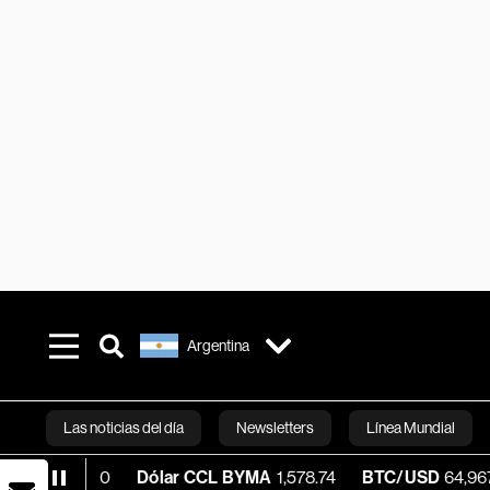
Argentina
Las noticias del día
Newsletters
Línea Mundial
00
Dólar CCL BYMA
1,578.74
BTC/USD
64,967.86
+0.0
Bloomberg 