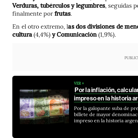
Verduras, tubérculos y legumbres
, seguidas 
finalmente por
frutas
.
En el otro extremo, l
as dos divisiones de men
cultura
(4,4%)
y Comunicación
(1,9%).
PUBLIC
VER +
Por la inflación, calcul
impreso en la historia a
Por la galopante suba de pre
billete de mayor denominació
impreso en la historia argen