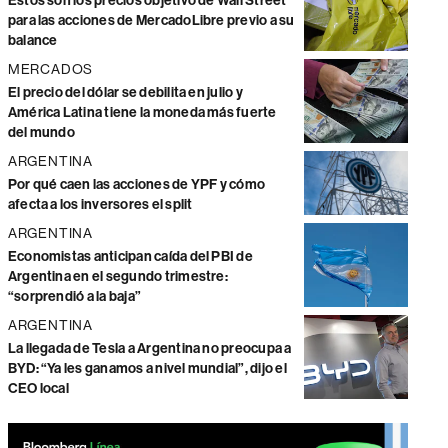
Estos son los precios objetivo de Wall Street
para las acciones de MercadoLibre previo a su
balance
MERCADOS
El precio del dólar se debilita en julio y
América Latina tiene la moneda más fuerte
del mundo
ARGENTINA
Por qué caen las acciones de YPF y cómo
afecta a los inversores el split
ARGENTINA
Economistas anticipan caída del PBI de
Argentina en el segundo trimestre:
“sorprendió a la baja”
ARGENTINA
La llegada de Tesla a Argentina no preocupa a
BYD: “Ya les ganamos a nivel mundial”, dijo el
CEO local