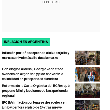
PUBLICIDAD
INFLACIÓN EN ARGENTINA
Inflación porteña sorprende al alza en julio y
marca su nivel más alto desde marzo
Con elogios a Messi, Georgieva destaca
avances en Argentina y pide convertir la
estabilidad en prosperidad duradera
Reforma de la Carta Orgánica del BCRA: qué
propone Milei y lecciones de la experiencia
regional
IPCBA: inflación porteña se desacelera en
junio y perfora el piso de 2% tras nueve