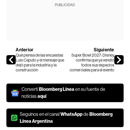
PUBLICIDAD
Anterior
Siguiente
Qué piensa de las encuestas
Super Bowl 2027: Disney
Luis Caputo y el mensaje que
confirma que ya vendió
dejó para la industria y la
todos sus espacios
construcción
comerciales para el evento
Convertí
Bloomberg Línea
en su fuente de
noticias
aquí
Seguínos en el canal
WhatsApp
de
Bloomberg
Línea Argentina