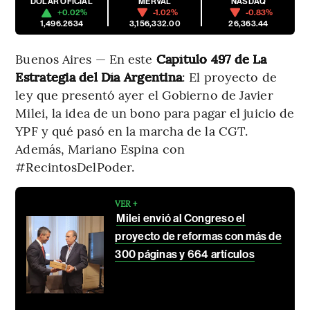
DÓLAR OFICIAL
MERVAL
NASDAQ
+0.02%
-1.02%
-0.83%
1,496.2634
3,156,332.00
26,363.44
Buenos Aires — En este
Capítulo 497 de
La
Estrategia del Día Argentina
: El proyecto de
ley que presentó ayer el Gobierno de Javier
Milei, la idea de un bono para pagar el juicio de
YPF y qué pasó en la marcha de la CGT.
Además, Mariano Espina con
#RecintosDelPoder.
VER +
Milei envió al Congreso el
proyecto de reformas con más de
300 páginas y 664 artículos