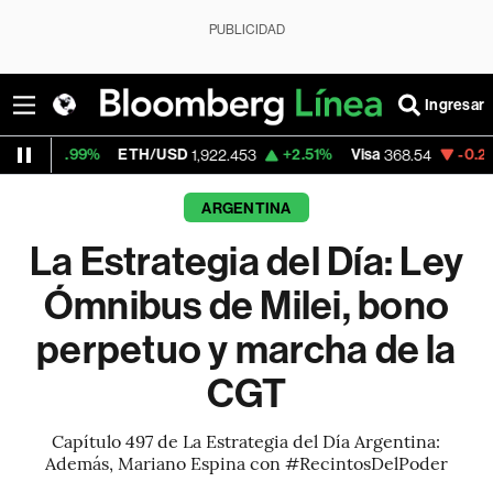
PUBLICIDAD
Ingresar
.99%
ETH/USD
+2.51%
Visa
-0.28%
Merc
1,922.453
368.54
ARGENTINA
La Estrategia del Día: Ley
Ómnibus de Milei, bono
perpetuo y marcha de la
CGT
Capítulo 497 de La Estrategia del Día Argentina:
Además, Mariano Espina con #RecintosDelPoder