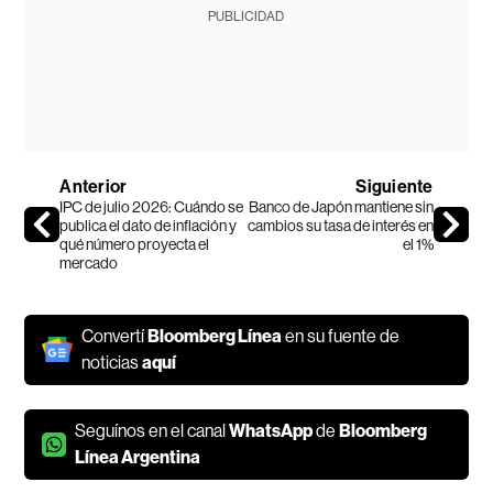
PUBLICIDAD
Anterior
Siguiente
IPC de julio 2026: Cuándo se
Banco de Japón mantiene sin
publica el dato de inflación y
cambios su tasa de interés en
qué número proyecta el
el 1%
mercado
Convertí
Bloomberg Línea
en su fuente de
noticias
aquí
Seguínos en el canal
WhatsApp
de
Bloomberg
Línea Argentina