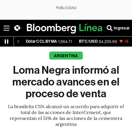
PUBLICIDAD
Ingresar
Dólar CCL BYMA
BTC/USD
-0.71%
ETH
0
1,564.71
64,255.69
ARGENTINA
Loma Negra informó al
mercado avances en el
proceso de venta
La brasileña CSN alcanzó un acuerdo para adquirir el
total de las acciones de InterCement, que
representan el 51% de las acciones de la cementera
argentina