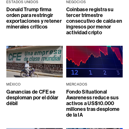
ESTADOS UNIDOS
NEGOCIOS
Donald Trump firma
Coinbase registra su
orden para restringir
tercer trimestre
exportaciones y retener
consecutivo de caída en
minerales críticos
ingresos por menor
actividad cripto
MÉXICO
MERCADOS
Ganancias de CFE se
Fondo Situational
desploman por el dólar
Awareness reduce sus
débil
activos a US$10.000
millones tras desplome
de la IA