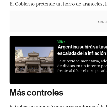
El Gobierno pretende un horro de aranceles, 
PUBLIC
VER +
Argentina subirá su tas
escalada de la inflación
La autoridad monetaria, ad
de divisas en un intento por
frente al dólar el mes pasad
Más controles
El Gobierno anunció que se se conformará la 