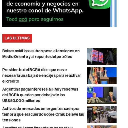
LAS ÚLTIMAS
Bolsas asiáticas suben pese a tensiones en
Medio Oriente y al repunte del petróleo
Presidente del BCRA dice que no ve
necesaria una baja de encajes para reactivar
el crédito
Argentina paga intereses al FMI y reservas
del BCRA quedan por debajo de los
US$50.000 millones
Activos de mercados emergentes caen por
temor a que el acuerdo sobre Ormuz eleve las
tensiones