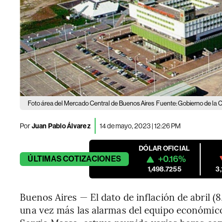
Foto área del Mercado Central de Buenos Aires
Fuente: Gobierno de la 
Por
Juan Pablo Álvarez
14 de mayo, 2023 | 12:26 PM
DÓLAR OFICIAL
+0.16%
ÚLTIMAS
COTIZACIONES
1,498.7255
3
Buenos Aires — El dato de inflación de abril 
una vez más las alarmas del equipo económico