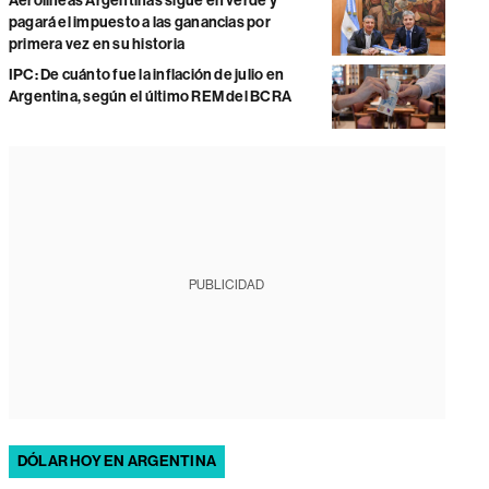
Aerolíneas Argentinas sigue en verde y
pagará el impuesto a las ganancias por
primera vez en su historia
IPC: De cuánto fue la inflación de julio en
Argentina, según el último REM del BCRA
PUBLICIDAD
DÓLAR HOY EN ARGENTINA