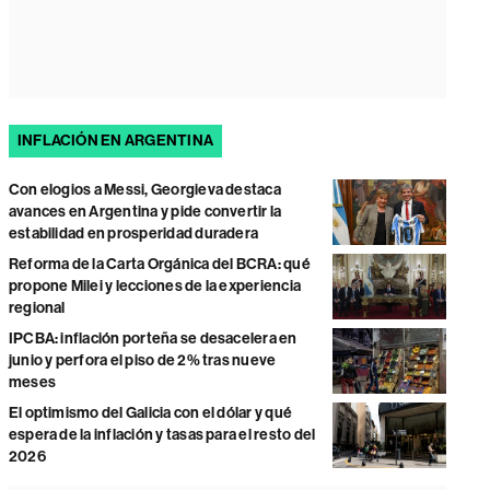
INFLACIÓN EN ARGENTINA
Con elogios a Messi, Georgieva destaca
avances en Argentina y pide convertir la
estabilidad en prosperidad duradera
Reforma de la Carta Orgánica del BCRA: qué
propone Milei y lecciones de la experiencia
regional
IPCBA: inflación porteña se desacelera en
junio y perfora el piso de 2% tras nueve
meses
El optimismo del Galicia con el dólar y qué
espera de la inflación y tasas para el resto del
2026