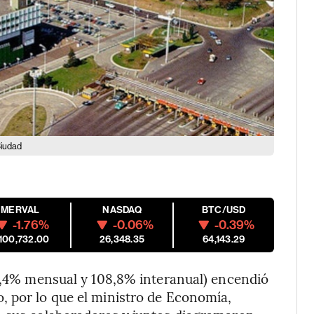
Ciudad
MERVAL
NASDAQ
BTC/USD
-1.76%
-0.06%
-0.39%
,100,732.00
26,348.35
64,143.29
(8,4% mensual y 108,8% interanual) encendió
, por lo que el ministro de Economía,