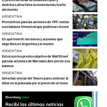
El precio del dólar se debilita en julio y
América Latina tiene la moneda más fuerte
del mundo
ARGENTINA
Pronósticos para las acciones de YPF: rumbo
a un balance trimestral que podría ser récord
ARGENTINA
En qué invertir: los bonos y acciones que
elige Neix en Argentina y el mundo
ARGENTINA
Estos son los precios objetivo de Wall Street
para las acciones de MercadoLibre previo a su
balance
ARGENTINA
Detectan ventas del Tesoro para contener al
dólar en la pulseada por el precio de un bono