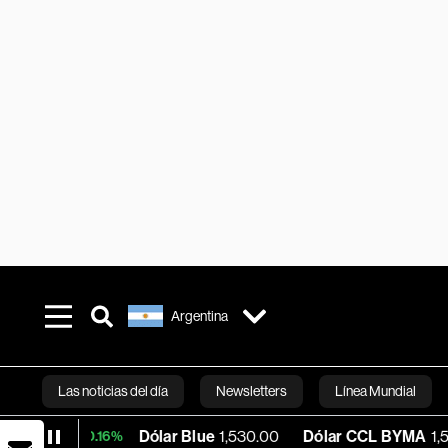
Argentina
Las noticias del día
Newsletters
Línea Mundial
Dólar Blue
1,530.00
Dólar CCL BYMA
1,576.23
+0.16%
Bloomberg 