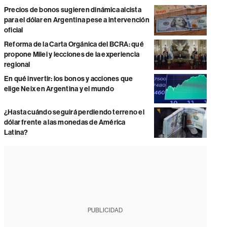
Precios de bonos sugieren dinámica alcista
para el dólar en Argentina pese a intervención
oficial
Reforma de la Carta Orgánica del BCRA: qué
propone Milei y lecciones de la experiencia
regional
En qué invertir: los bonos y acciones que
elige Neix en Argentina y el mundo
¿Hasta cuándo seguirá perdiendo terreno el
dólar frente a las monedas de América
Latina?
PUBLICIDAD