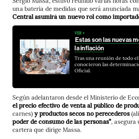
Sergio Massa, estuvo reunido varias horas co
una batería de medidas que será anunciada 
Central asumirá un nuevo rol como importado
VER +
Estas son las nuevas m
la inflación
Tras una reunión de todo el
conocieron las determinacio
Oficial.
Según adelantaron desde el Ministerio de Eco
el precio efectivo de venta al público de prod
carnes)
y productos secos no perecederos
(al
poder de consumo de las personas”
, asegura 
cartera que dirige Massa.