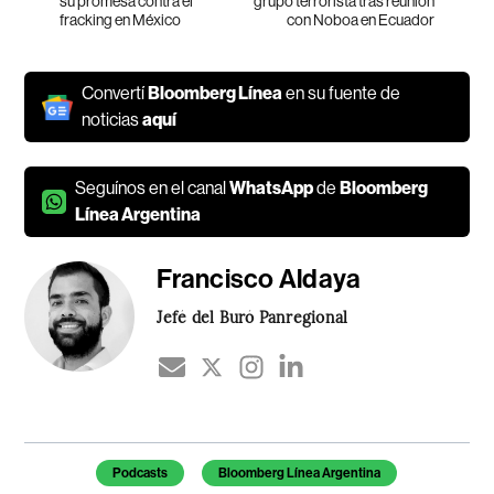
su promesa contra el
grupo terrorista tras reunión
fracking en México
con Noboa en Ecuador
Convertí
Bloomberg Línea
en su fuente de
noticias
aquí
Seguínos en el canal
WhatsApp
de
Bloomberg
Línea Argentina
Francisco Aldaya
Jefé del Buró Panregional
Temas de este artículo
Podcasts
Bloomberg Línea Argentina