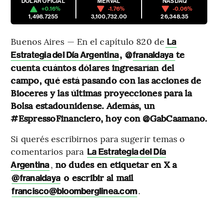
DÓLAR OFICIAL
MERVAL
NASDAQ
+0.16%
-1.76%
-0.06%
1,498.7255
3,100,732.00
26,348.35
Buenos Aires — En el capítulo 820 de
La
, @
te
Estrategia del Día Argentina
franaldaya
cuenta cuántos dólares ingresarían del
campo, qué está pasando con las acciones de
Bioceres y las últimas proyecciones para la
Bolsa estadounidense. Además, un
#EspressoFinanciero, hoy con @GabCaamano.
Si querés escribirnos para sugerir temas o
comentarios para
La Estrategia del Día
,
no dudes en etiquetar en X a
Argentina
o escribir al mail
@franaldaya
.
francisco@bloomberglinea.com