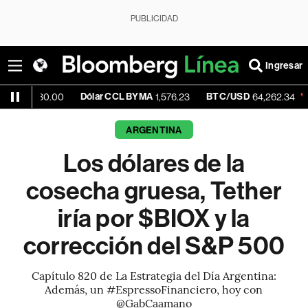
PUBLICIDAD
Ingresar
Dólar CCL BYMA
BTC/USD
-0.20%
530.00
1,576.23
64,262.34
ARGENTINA
Los dólares de la
cosecha gruesa, Tether
iría por $BIOX y la
corrección del S&P 500
Capítulo 820 de La Estrategia del Día Argentina:
Además, un #EspressoFinanciero, hoy con
@GabCaamano