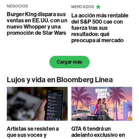
NEGOCIOS
MERCADOS
Burger King dispara sus
La acción más rentable
ventas en EE.UU. con un
del S&P 500 cae con
nuevo Whopper y una
fuerza tras sus
promoción de Star Wars
resultados: qué
preocupa al mercado
Cargar más
Lujos y vida en Bloomberg Línea
Artistas se resisten a
GTA 6 tendrá un
que sus voces y
adelanto exclusivo en