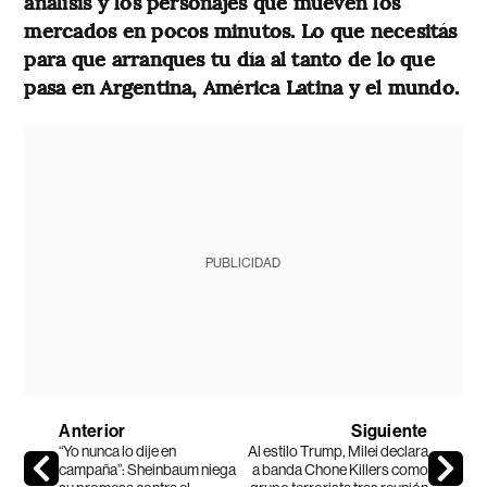
análisis y los personajes que mueven los
mercados en pocos minutos. Lo que necesitás
para que arranques tu día al tanto de lo que
pasa en Argentina, América Latina y el mundo.
PUBLICIDAD
Anterior
Siguiente
“Yo nunca lo dije en
Al estilo Trump, Milei declara
campaña”: Sheinbaum niega
a banda Chone Killers como