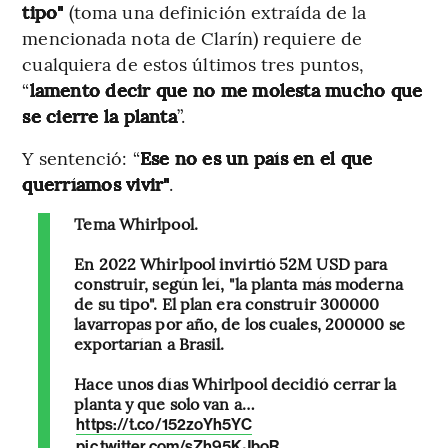
tipo"
(toma una definición extraída de la
mencionada nota de Clarín) requiere de
cualquiera de estos últimos tres puntos,
“
lamento decir que no me molesta mucho que
se cierre la planta
”.
Y sentenció: “
Ese no es un país en el que
querríamos vivir"
.
Tema Whirlpool.
En 2022 Whirlpool invirtió 52M USD para
construir, según leí, "la planta más moderna
de su tipo". El plan era construir 300000
lavarropas por año, de los cuales, 200000 se
exportarían a Brasil.
Hace unos días Whirlpool decidió cerrar la
planta y que solo van a…
https://t.co/152zoYh5YC
pic.twitter.com/sZh95KJboR