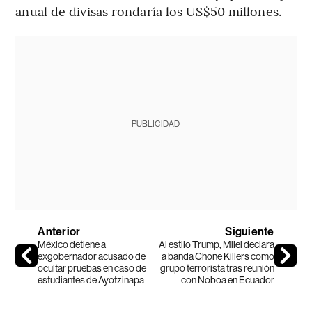
anual de divisas rondaría los US$50 millones.
PUBLICIDAD
Anterior
Siguiente
México detiene a
Al estilo Trump, Milei declara
exgobernador acusado de
a banda Chone Killers como
ocultar pruebas en caso de
grupo terrorista tras reunión
estudiantes de Ayotzinapa
con Noboa en Ecuador