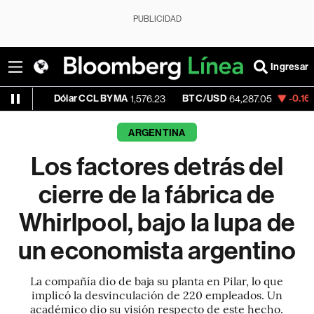
PUBLICIDAD
Ingresar
Dólar CCL BYMA
BTC/USD
-0.16%
ETH/U
1,576.23
64,287.05
ARGENTINA
Los factores detrás del
cierre de la fábrica de
Whirlpool, bajo la lupa de
un economista argentino
La compañía dio de baja su planta en Pilar, lo que
implicó la desvinculación de 220 empleados. Un
académico dio su visión respecto de este hecho.