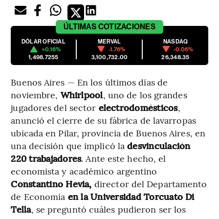
ÚLTIMAS
COTIZACIONES
DÓLAR OFICIAL
MERVAL
NASDAQ
+0.16%
-1.76%
-0.06%
1,498.7255
3,100,732.00
26,348.35
Buenos Aires — En los últimos días de
noviembre,
Whirlpool
, uno de los grandes
jugadores del sector
electrodomésticos
,
anunció el cierre de su fábrica de lavarropas
ubicada en Pilar, provincia de Buenos Aires, en
una decisión que implicó la
desvinculación
220 trabajadores
. Ante este hecho, el
economista y académico argentino
Constantino Hevia,
director del Departamento
de Economía
en la Universidad Torcuato Di
Tella
, se preguntó cuáles pudieron ser los