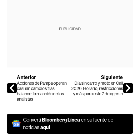
PUBLICIDAD
Anterior
Siguiente
Acciones de Pampa operan
Día sin carro y moto en Cali
casi sin cambios tras
2026: Horario, restricciones
balance: la reacción de los
y más para este 7 de agosto
analistas
Convertí
Bloomberg Línea
en su fuente de
noticias
aquí