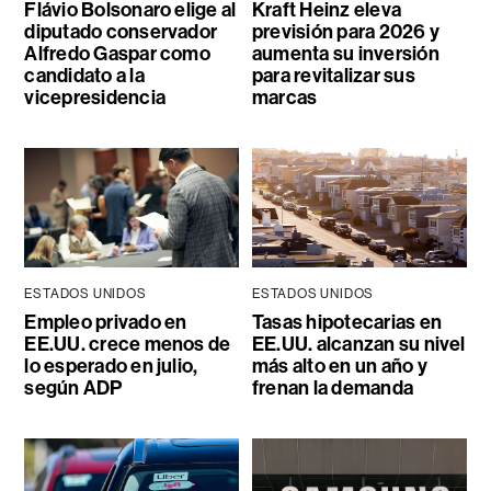
Flávio Bolsonaro elige al
Kraft Heinz eleva
diputado conservador
previsión para 2026 y
Alfredo Gaspar como
aumenta su inversión
candidato a la
para revitalizar sus
vicepresidencia
marcas
ESTADOS UNIDOS
ESTADOS UNIDOS
Empleo privado en
Tasas hipotecarias en
EE.UU. crece menos de
EE.UU. alcanzan su nivel
lo esperado en julio,
más alto en un año y
según ADP
frenan la demanda