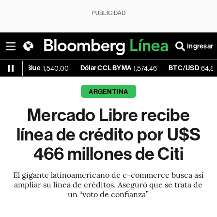
PUBLICIDAD
Ingresar
Blue
Dólar CCL BYMA
BTC/USD
+0
1,540.00
1,574.46
64,871.18
ARGENTINA
Mercado Libre recibe
línea de crédito por U$S
466 millones de Citi
El gigante latinoamericano de e-commerce busca así
ampliar su línea de créditos. Aseguró que se trata de
un “voto de confianza”