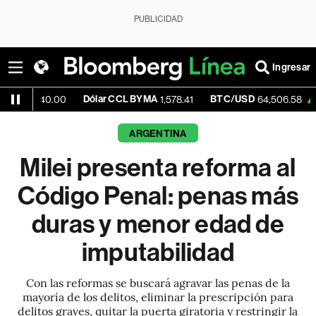
PUBLICIDAD
Ingresar
Dólar CCL BYMA
BTC/USD
+0.33%
0.00
1,578.41
64,506.58
ARGENTINA
Milei presenta reforma al
Código Penal: penas más
duras y menor edad de
imputabilidad
Con las reformas se buscará agravar las penas de la
mayoría de los delitos, eliminar la prescripción para
delitos graves, quitar la puerta giratoria y restringir la