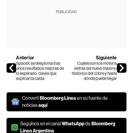
PUBLICIDAD
Anterior
Siguiente
SpaceX se desploma tras
Cuáles son los motivos
unos resultados mejores de
detrás del nuevo máximo
lo esperado: claves que
histórico del cobre y hasta
explican la caída
dónde puede llegar
Convertí
Bloomberg Línea
en su fuente de
noticias
aquí
Seguínos en el canal
WhatsApp
de
Bloomberg
Línea Argentina