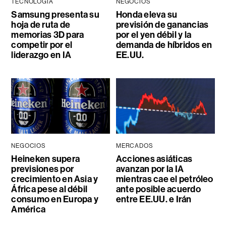
TECNOLOGÍA
NEGOCIOS
Samsung presenta su
Honda eleva su
hoja de ruta de
previsión de ganancias
memorias 3D para
por el yen débil y la
competir por el
demanda de híbridos en
liderazgo en IA
EE.UU.
NEGOCIOS
MERCADOS
Heineken supera
Acciones asiáticas
previsiones por
avanzan por la IA
crecimiento en Asia y
mientras cae el petróleo
África pese al débil
ante posible acuerdo
consumo en Europa y
entre EE.UU. e Irán
América