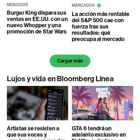
NEGOCIOS
MERCADOS
Burger King dispara sus
La acción más rentable
ventas en EE.UU. con un
del S&P 500 cae con
nuevo Whopper y una
fuerza tras sus
promoción de Star Wars
resultados: qué
preocupa al mercado
Cargar más
Lujos y vida en Bloomberg Línea
Artistas se resisten a
GTA 6 tendrá un
que sus voces y
adelanto exclusivo en