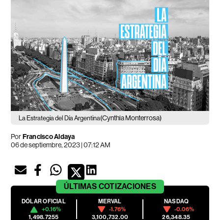
(Cynthia Monterrosa)
La Estrategia del Día Argentina
Por
Francisco Aldaya
06 de septiembre, 2023 | 07:12 AM
ÚLTIMAS
COTIZACIONES
DÓLAR OFICIAL
MERVAL
NASDAQ
+0.16%
-1.76%
-0.06%
1,498.7255
3,100,732.00
26,348.35