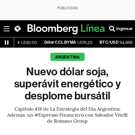
PUBLICIDAD
Ingresar
e
Dólar CCL BYMA
BTC/USD
+0.
1,530.00
1,576.23
64,866.56
ARGENTINA
Nuevo dólar soja,
superávit energético y
desplome bursátil
Capítulo 418 de La Estrategia del Día Argentina:
Además, un #Espresso Financiero con Salvador Vitelli
de Romano Group