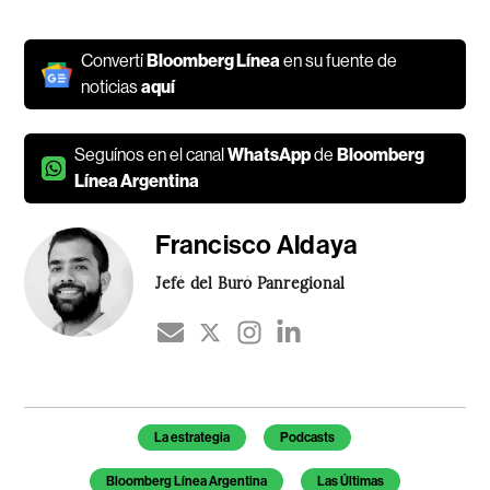
Convertí
Bloomberg Línea
en su fuente de
noticias
aquí
Seguínos en el canal
WhatsApp
de
Bloomberg
Línea Argentina
Francisco Aldaya
Jefé del Buró Panregional
Temas de este artículo
La estrategia
Podcasts
Bloomberg Línea Argentina
Las Últimas