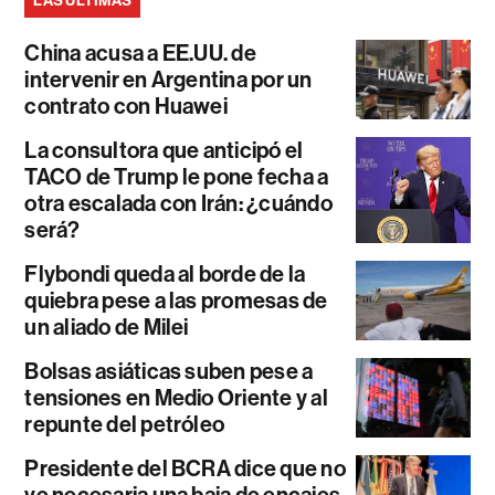
LAS ÚLTIMAS
China acusa a EE.UU. de
intervenir en Argentina por un
contrato con Huawei
La consultora que anticipó el
TACO de Trump le pone fecha a
otra escalada con Irán: ¿cuándo
será?
Flybondi queda al borde de la
quiebra pese a las promesas de
un aliado de Milei
Bolsas asiáticas suben pese a
tensiones en Medio Oriente y al
repunte del petróleo
Presidente del BCRA dice que no
ve necesaria una baja de encajes