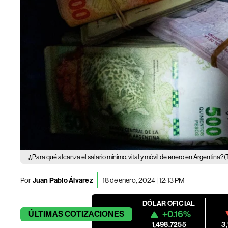
(
¿Para qué alcanza el salario mínimo, vital y móvil de enero en Argentina?
Por
Juan Pablo Álvarez
18 de enero, 2024 | 12:13 PM
DÓLAR OFICIAL
+0.16%
ÚLTIMAS
COTIZACIONES
1,498.7255
3