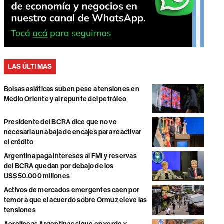
LAS ÚLTIMAS
Bolsas asiáticas suben pese a tensiones en
Medio Oriente y al repunte del petróleo
Presidente del BCRA dice que no ve
necesaria una baja de encajes para reactivar
el crédito
Argentina paga intereses al FMI y reservas
del BCRA quedan por debajo de los
US$50.000 millones
Activos de mercados emergentes caen por
temor a que el acuerdo sobre Ormuz eleve las
tensiones