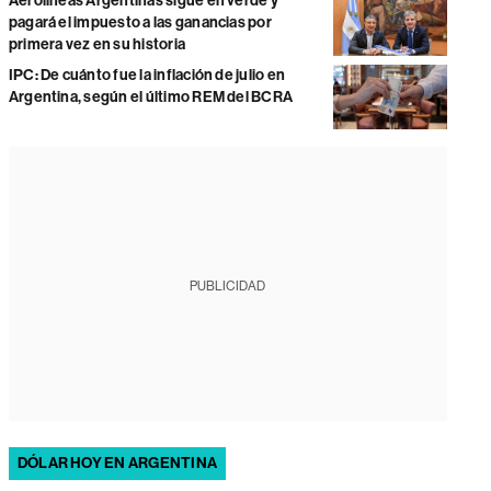
Aerolíneas Argentinas sigue en verde y
pagará el impuesto a las ganancias por
primera vez en su historia
IPC: De cuánto fue la inflación de julio en
Argentina, según el último REM del BCRA
PUBLICIDAD
DÓLAR HOY EN ARGENTINA