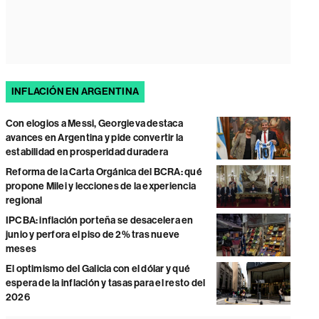
INFLACIÓN EN ARGENTINA
Con elogios a Messi, Georgieva destaca
avances en Argentina y pide convertir la
estabilidad en prosperidad duradera
Reforma de la Carta Orgánica del BCRA: qué
propone Milei y lecciones de la experiencia
regional
IPCBA: inflación porteña se desacelera en
junio y perfora el piso de 2% tras nueve
meses
El optimismo del Galicia con el dólar y qué
espera de la inflación y tasas para el resto del
2026