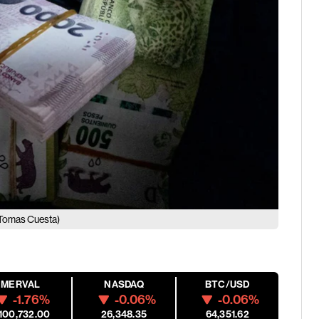
Tomas Cuesta)
MERVAL
NASDAQ
BTC/USD
-1.76%
-0.06%
-0.06%
,100,732.00
26,348.35
64,351.62