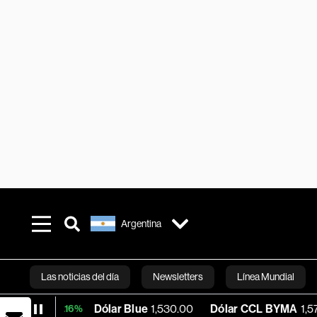
Argentina
Las noticias del día
Newsletters
Línea Mundial
Dólar Blue
1,530.00
Dólar CCL BYMA
1,576.23
B
+0.16%
Bloomberg 