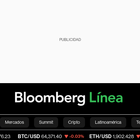
PUBLICIDAD
Mercados
Summit
Cripto
Latinoamérica
T
TC/USD
64,371.40
ETH/USD
1,902.428
V
-0.03%
-0.18%
Green
Economía
Estilo de vida
Mundo
Videos