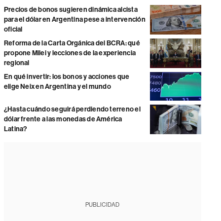
Precios de bonos sugieren dinámica alcista
para el dólar en Argentina pese a intervención
oficial
Reforma de la Carta Orgánica del BCRA: qué
propone Milei y lecciones de la experiencia
regional
En qué invertir: los bonos y acciones que
elige Neix en Argentina y el mundo
¿Hasta cuándo seguirá perdiendo terreno el
dólar frente a las monedas de América
Latina?
PUBLICIDAD