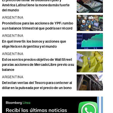
El precio del dólar se debilita en julio y
América Latina tiene la moneda más fuerte
del mundo
ARGENTINA
Pronósticos para las acciones de YPF: rumbo
a un balance trimestral que podría ser récord
ARGENTINA
En qué invertir: los bonos y acciones que
elige Neix en Argentina y el mundo
ARGENTINA
Estos son los precios objetivo de Wall Street
para las acciones de MercadoLibre previo a su
balance
ARGENTINA
Detectan ventas del Tesoro para contener al
dólar en la pulseada por el precio de un bono