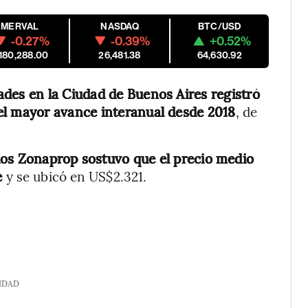
MERVAL
NASDAQ
BTC/USD
-0.27%
-0.39%
+0.52%
,180,288.00
26,481.38
64,630.92
ades en la Ciudad de Buenos Aires registró
el
mayor avance interanual desde 2018
, de
cados Zonaprop sostuvo que el precio medio
e
y se ubicó en US$2.321.
IDAD