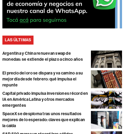
LAS ÚLTIMAS
Argentina y China renuevan swap de
monedas: se extiende el plazo a cinco años
El precio del oro se dispara y va camino a su
mejor día desde febrero: qué impulsa el
repunte
Capital privado impulsa inversiones récord en
IA en América Latina y otros mercados
emergentes
SpaceX se desploma tras unos resultados
mejores de lo esperado: claves que explican
la caída