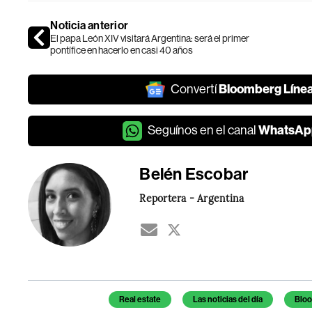
Noticia anterior
El papa León XIV visitará Argentina: será el primer
pontífice en hacerlo en casi 40 años
Bloomberg Líne
Convertí
WhatsAp
Seguínos en el canal
Belén Escobar
Reportera - Argentina
Temas de este artículo
Real estate
Las noticias del día
Bloo