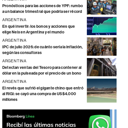
Pronósticos para las acciones de YPF: rumbo
a un balance trimestral que podría ser récord
ARGENTINA
En qué invertir: los bonos y acciones que
elige Neix en Argentina y el mundo
ARGENTINA
IPC de julio 2026: de cuánto sería la inflación,
según las consultoras
ARGENTINA
Detectan ventas del Tesoro para contener al
dólar en la pulseada por el precio de un bono
ARGENTINA
El revés que sufrió el gigante chino que entró
al RIGI: se cayó una compra de US$4.000
millones