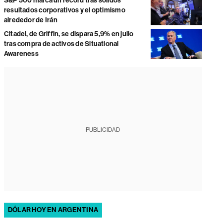
S&P 500 marca un récord tras sólidos
resultados corporativos y el optimismo
alrededor de Irán
Citadel, de Griffin, se dispara 5,9% en julio
tras compra de activos de Situational
Awareness
PUBLICIDAD
DÓLAR HOY EN ARGENTINA