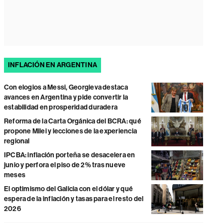
INFLACIÓN EN ARGENTINA
Con elogios a Messi, Georgieva destaca
avances en Argentina y pide convertir la
estabilidad en prosperidad duradera
Reforma de la Carta Orgánica del BCRA: qué
propone Milei y lecciones de la experiencia
regional
IPCBA: inflación porteña se desacelera en
junio y perfora el piso de 2% tras nueve
meses
El optimismo del Galicia con el dólar y qué
espera de la inflación y tasas para el resto del
2026