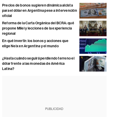
Precios de bonos sugieren dinámica alcista
para el dólar en Argentina pese a intervención
oficial
Reforma de la Carta Orgánica del BCRA: qué
propone Milei y lecciones de la experiencia
regional
En qué invertir: los bonos y acciones que
elige Neix en Argentina y el mundo
¿Hasta cuándo seguirá perdiendo terreno el
dólar frente a las monedas de América
Latina?
PUBLICIDAD