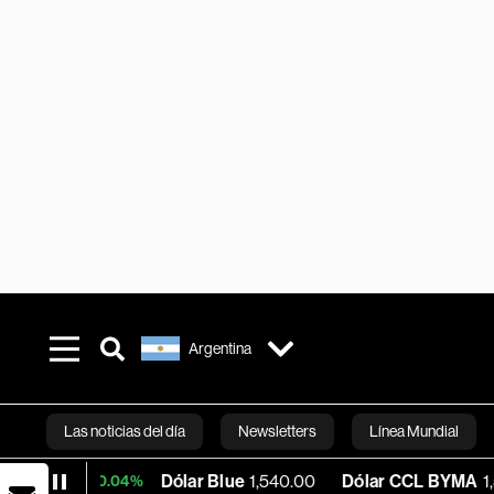
Argentina
Las noticias del día
Newsletters
Línea Mundial
Dólar Blue
1,540.00
Dólar CCL BYMA
1,577.25
+0.04%
Bloomberg 