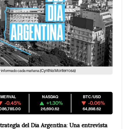
(Cynthia Monterrosa)
tar informado cada mañana.
MERVAL
NASDAQ
BTC/USD
-0.45%
+1.30%
-0.06%
,086,785.00
26,690.62
64,898.62
trategia del Día Argentina
:
Una entrevista