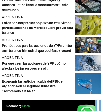
El precio del dólar se debilita en julio y
América Latina tiene la moneda más fuerte
del mundo
ARGENTINA
Estos son los precios objetivo de Wall Street
para las acciones de MercadoLibre previo a su
balance
ARGENTINA
Pronósticos para las acciones de YPF: rumbo
a un balance trimestral que podría ser récord
ARGENTINA
Por qué caen las acciones de YPF y cómo
afecta a los inversores el split
ARGENTINA
Economistas anticipan caída del PBI de
Argentina en el segundo trimestre:
“sorprendió a la baja”