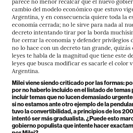
parece no menor recalcar que el nuevo gobie
cambio del modelo económico que estuvo vige
Argentina, y en consecuencia quiere toda la est
economía cerrada; no le sirve para nada al nue
decreto intentando tirar por la borda muchísi
fue cerrar la economía y defender privilegios
no lo hace con un decreto tan grande, quizás
leyes te habla de la magnitud que tiene este d
leyes que busca modificar es sacarle el color v
Argentina.
Milei viene siendo criticado por las formas: po
por no haberlo incluido en el listado de temas
incluir temas que no lucen demasiado urgentes
si no estamos ante otro ejemplo de la pendula
tuvo la convertibilidad, a principios de los 20
intentó ser más gradualista. ¿Puede esto mar
gobierno populista que intente hacer exacta
por Milei?