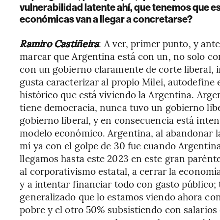
vulnerabilidad latente ahí, que tenemos que es
económicas van a llegar a concretarse?
Ramiro Castiñeira
: A ver, primer punto, y an
marcar que Argentina está con un, no solo co
con un gobierno claramente de corte liberal, inc
gusta caracterizar al propio Milei, autodefine
histórico que está viviendo la Argentina. Arg
tiene democracia, nunca tuvo un gobierno liber
gobierno liberal, y en consecuencia está int
modelo económico. Argentina, al abandonar las
mí ya con el golpe de 30 fue cuando Argentina 
llegamos hasta este 2023 en este gran parénte
al corporativismo estatal, a cerrar la economía
y a intentar financiar todo con gasto público;
generalizado que lo estamos viendo ahora co
pobre y el otro 50% subsistiendo con salarios