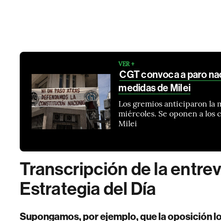
VER +
CGT convoca a paro naci
medidas de Milei
Los gremios anticiparon la m
miércoles. Se oponen a los 
Milei
Transcripción de la entrev
Estrategia del Día
Supongamos, por ejemplo, que la oposición lo