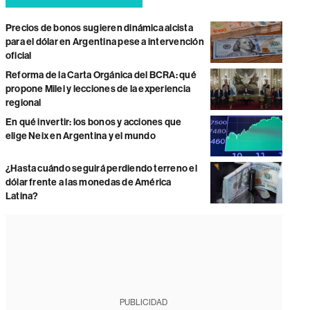
Precios de bonos sugieren dinámica alcista
para el dólar en Argentina pese a intervención
oficial
Reforma de la Carta Orgánica del BCRA: qué
propone Milei y lecciones de la experiencia
regional
En qué invertir: los bonos y acciones que
elige Neix en Argentina y el mundo
¿Hasta cuándo seguirá perdiendo terreno el
dólar frente a las monedas de América
Latina?
PUBLICIDAD