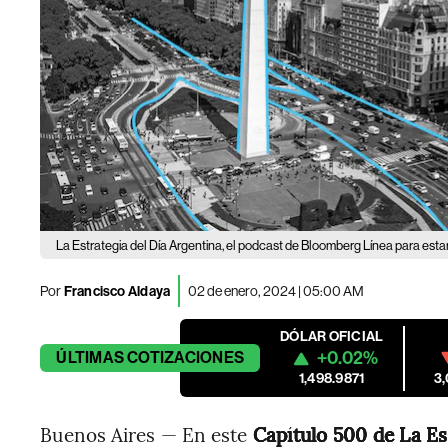
La Estrategia del Día Argentina, el podcast de Bloomberg Línea para es
Por
Francisco Aldaya
02 de enero, 2024 | 05:00 AM
DÓLAR OFICIAL
+0.02%
ÚLTIMAS
COTIZACIONES
1,498.9871
3
Buenos Aires — En este
Capítulo 500 de
La Es