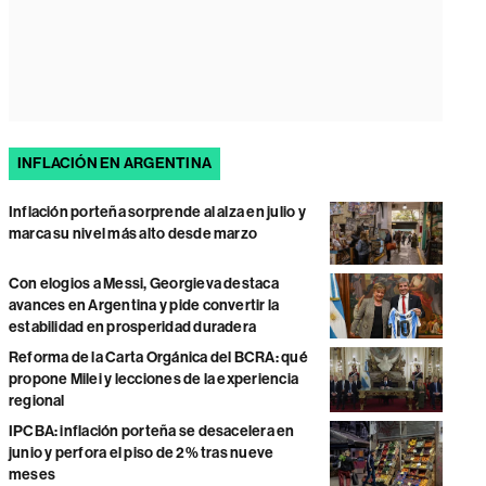
INFLACIÓN EN ARGENTINA
Inflación porteña sorprende al alza en julio y
marca su nivel más alto desde marzo
Con elogios a Messi, Georgieva destaca
avances en Argentina y pide convertir la
estabilidad en prosperidad duradera
Reforma de la Carta Orgánica del BCRA: qué
propone Milei y lecciones de la experiencia
regional
IPCBA: inflación porteña se desacelera en
junio y perfora el piso de 2% tras nueve
meses