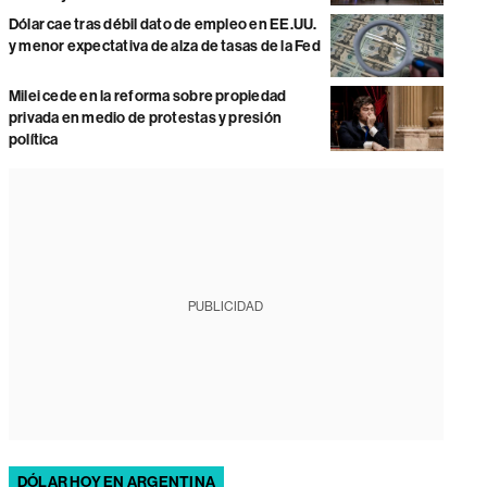
Dólar cae tras débil dato de empleo en EE.UU.
y menor expectativa de alza de tasas de la Fed
Milei cede en la reforma sobre propiedad
privada en medio de protestas y presión
política
PUBLICIDAD
DÓLAR HOY EN ARGENTINA